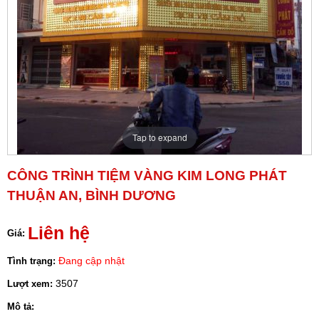
Tap to expand
CÔNG TRÌNH TIỆM VÀNG KIM LONG PHÁT
THUẬN AN, BÌNH DƯƠNG
Liên hệ
Giá:
Đang cập nhật
Tình trạng:
3507
Lượt xem:
Mô tả: