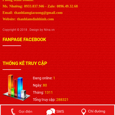
Phòng Kinh Doanh:
Ms. Nhường: 0933.837.946 - Zalo: 0896.49.32.68
Email: thanhlamgiacuong@gmail.com
Website: thanhlamdinhhinh.com
Copyright © 2018 . Design by Nina.vn
FANPAGE FACEBOOK
THỐNG KÊ TRUY CẬP
Đang online:
1
Ngày:
80
Tháng:
1311
Tổng truy cập:
288321
Chỉ đường
SMS
Gọi điện