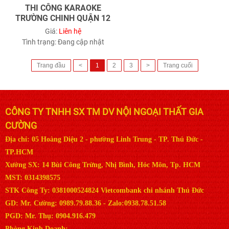
THI CÔNG KARAOKE
TRƯỜNG CHINH QUẬN 12
Giá:
Liên hệ
Tình trạng:
Đang cập nhật
Trang đầu
<
1
2
3
>
Trang cuối
CÔNG TY TNHH SX TM DV NỘI NGOẠI THẤT GIA
CƯỜNG
Địa chỉ: 05 Hoàng Diệu 2 - phường Linh Trung - TP. Thủ Đức -
TP.HCM
Xưởng SX: 14 Bùi Công Trừng, Nhị Bình, Hóc Môn, Tp. HCM
MST: 0314398575
STK Công Ty: 0381000524824 Vietcombank chi nhánh Thủ Đức
GD: Mr. Cường: 0989.79.88.36 - Zalo:0938.78.51.58
PGD: Mr. Thụ: 0904.916.479