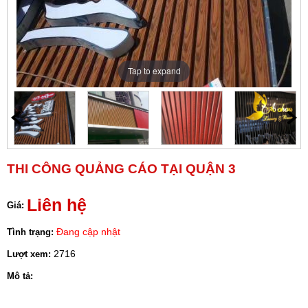
Tap to expand
THI CÔNG QUẢNG CÁO TẠI QUẬN 3
Liên hệ
Giá:
Đang cập nhật
Tình trạng:
2716
Lượt xem:
Mô tả: