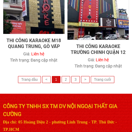
THI CÔNG KARAOKE M18
QUANG TRUNG, GÒ VẤP
THI CÔNG KARAOKE
TRƯỜNG CHINH QUẬN 12
Giá:
Liên hệ
Giá:
Liên hệ
Tình trạng:
Đang cập nhật
Tình trạng:
Đang cập nhật
Trang đầu
<
1
2
3
>
Trang cuối
CÔNG TY TNHH SX TM DV NỘI NGOẠI THẤT GIA
CƯỜNG
Địa chỉ: 05 Hoàng Diệu 2 - phường Linh Trung - TP. Thủ Đức -
TP.HCM