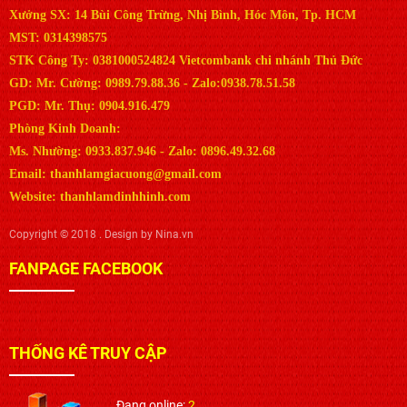
Xưởng SX: 14 Bùi Công Trừng, Nhị Bình, Hóc Môn, Tp. HCM
MST: 0314398575
STK Công Ty: 0381000524824 Vietcombank chi nhánh Thủ Đức
GD: Mr. Cường: 0989.79.88.36 - Zalo:0938.78.51.58
PGD: Mr. Thụ: 0904.916.479
Phòng Kinh Doanh:
Ms. Nhường: 0933.837.946 - Zalo: 0896.49.32.68
Email: thanhlamgiacuong@gmail.com
Website: thanhlamdinhhinh.com
Copyright © 2018 . Design by Nina.vn
FANPAGE FACEBOOK
THỐNG KÊ TRUY CẬP
Đang online:
2