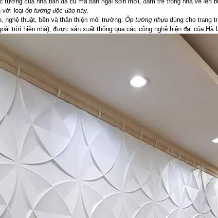
c tường của nhà bạn đã cũ mà bạn ngại sơn mới, đám trẻ trong nhà vẽ lên
 với loại
ốp tường độc đáo
này.
ao, nghệ thuật, bền và thân thiện môi trường.
Ốp tường nhựa
dùng cho trang tr
goài trời hiên nhà), được sản xuất thông qua các công nghệ hiện đại của Hà 