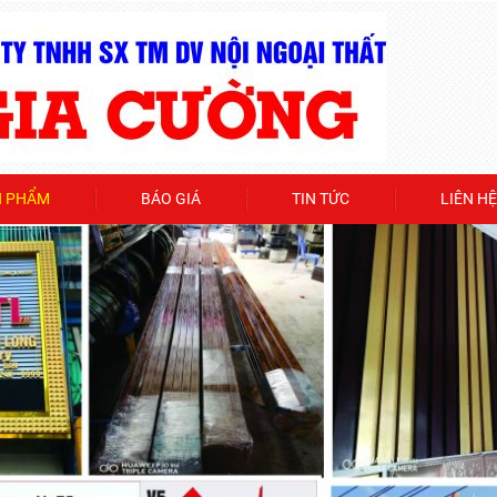
N PHẨM
BÁO GIÁ
TIN TỨC
LIÊN HỆ