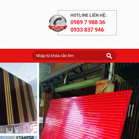
HOTLINE LIÊN HỆ:
0989 7 988 36
0933 837 946