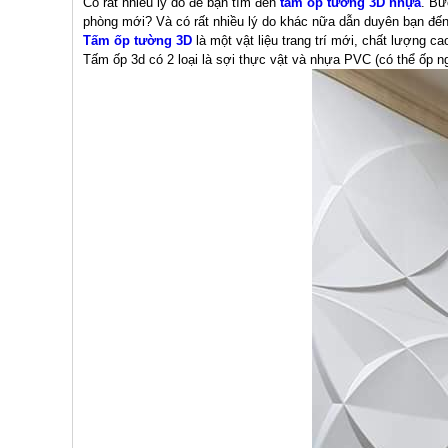
Có rất nhiều lý do để bạn tìm đến
tấm ốp tường 3D nhựa
. Bứ
phòng mới? Và có rất nhiều lý do khác nữa dẫn duyên bạn đến
Tấm ốp tường 3D
là một vật liệu trang trí mới, chất lượng c
Tấm ốp 3d có 2 loại là sợi thực vật và nhựa PVC (có thể ốp n