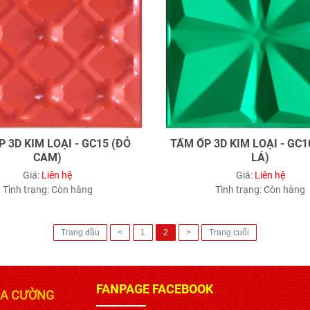
 3D KIM LOẠI - GC15 (ĐỎ
TẤM ỐP 3D KIM LOẠI - GC1
CAM)
LÁ)
Giá:
Liên hệ
Giá:
Liên hệ
Tình trạng:
Còn hàng
Tình trạng:
Còn hàng
Trang đầu
<
1
2
>
Trang cuối
FANPAGE FACEBOOK
IA CƯỜNG