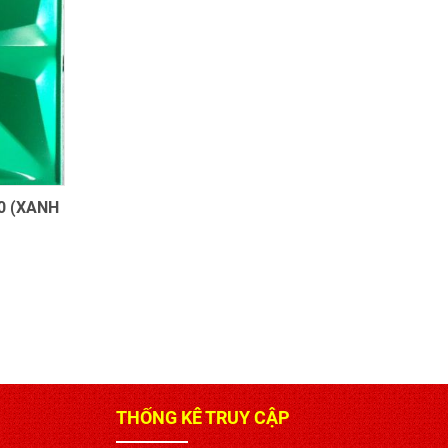
0 (XANH
THỐNG KÊ TRUY CẬP