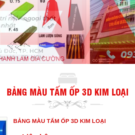
BẢNG MÀU TẤM ỐP 3D KIM LOẠI
BẢNG MÀU TẤM ỐP 3D KIM LOẠI