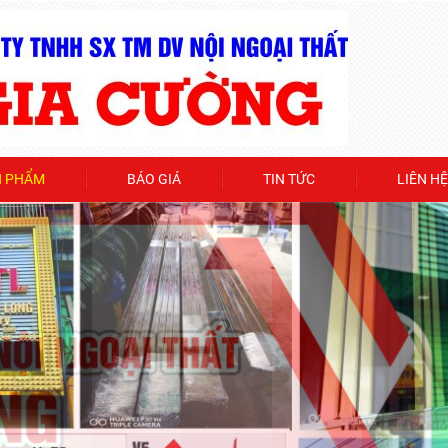
N PHẨM
BÁO GIÁ
TIN TỨC
LIÊN HỆ