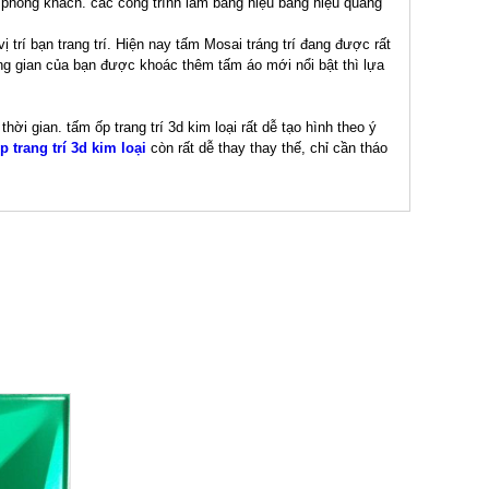
à, phong khách. các công trình làm bảng hiệu bảng hiệu quảng
ị trí bạn trang trí. Hiện nay tấm Mosai tráng trí đang được rất
ông gian của bạn được khoác thêm tấm áo mới nổi bật thì lựa
ời gian. tấm ốp trang trí 3d kim loại rất dễ tạo hình theo ý
p trang trí 3d kim loại
còn rất dễ thay thay thế, chỉ cần tháo