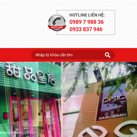
HOTLINE LIÊN HỆ:
0989 7 988 36
0933 837 946