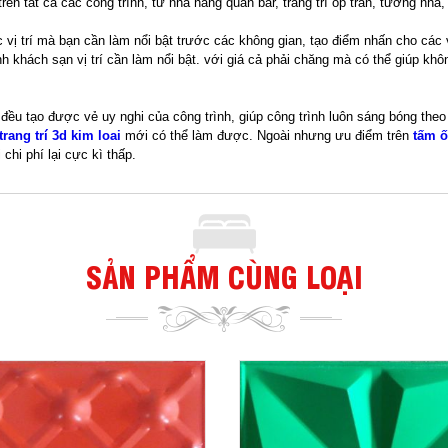
rên tất cả các công trình, từ nhà hàng quán bar, trang trí ốp trần, tường nh
c vị trí mà bạn cần làm nổi bật trước các không gian, tạo điểm nhấn cho các v
 khách sạn vị trí cần làm nổi bật. với giá cả phải chăng mà có thể giúp kh
đều tạo được vẻ uy nghi của công trình, giúp công trình luôn sáng bóng theo th
trang trí 3d kim loai
mới có thể làm được. Ngoài nhưng ưu điểm trên
tấm ố
hi phí lại cực kì thấp.
SẢN PHẨM CÙNG LOẠI