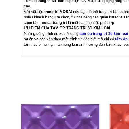
Tấm ốp trang trí 3d kim loại hiện nay được ứng dụng rộng rãi t
cáo.
Với vật liệu
trang trí MOSAI
này bạn có thể trang trí tất cả cá
nhiều khách hàng lựa chọn, từ nhà hàng các quán karaoke sảnh
chọn tấm
mosai
trang trí
là một lụa chọn rất phù hợp.
ƯU ĐIỂM CỦA TẤM ỐP TRANG TRÍ 3D KIM LOẠI
Những công trình được sử dụng
tấm ốp trang trí 3d kim loại
muốn và sắp xếp theo một trình tự đặc biệt mà chỉ có
tấm ốp 
tấm nào bi hư hại mà không làm ảnh hưởng đến tấm khác, với c