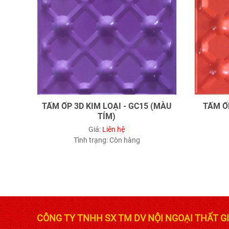
TẤM ỐP 3D KIM LOẠI - GC15 (MÀU
TẤM ỐP
TÍM)
Giá:
Liên hệ
Tình trạng:
Còn hàng
CÔNG TY TNHH SX TM DV NỘI NGOẠI THẤT G