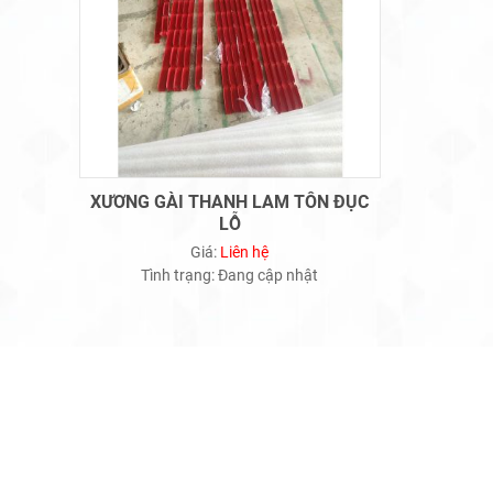
XƯƠNG GÀI THANH LAM TÔN ĐỤC
LỖ
Giá:
Liên hệ
Tình trạng:
Đang cập nhật