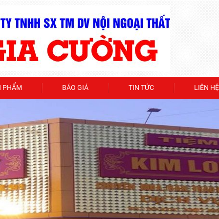
N PHẨM
BÁO GIÁ
TIN TỨC
LIÊN HỆ