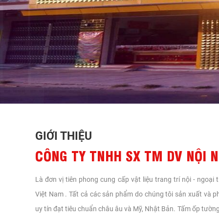
GIỚI THIỆU
CÔNG TY TNHH SX TM DV NỘI N
Là đơn vị tiên phong cung cấp vật liệu trang trí nội - ngoại
Việt Nam . Tất cả các sản phẩm do chúng tôi sản xuất và p
uy tín đạt tiêu chuẩn châu âu và Mỹ, Nhật Bản. Tấm ốp tường 