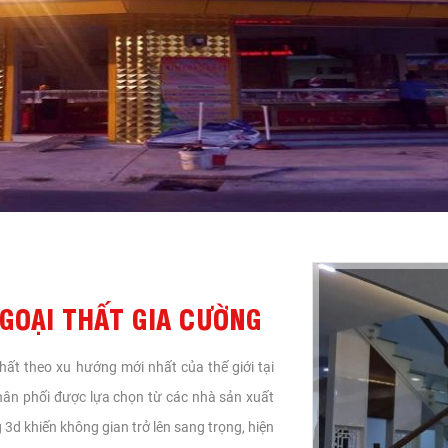
GOẠI THẤT GIA CƯỜNG
 thất theo xu hướng mới nhất của thế giới tại
hân phối được lựa chọn từ các nhà sản xuất
3d khiến không gian trở lên sang trọng, hiện