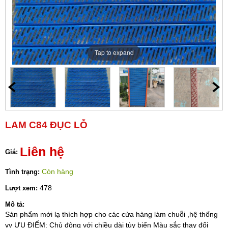
Tap to expand
LAM C84 ĐỤC LỖ
Liên hệ
Giá:
Còn hàng
Tình trạng:
478
Lượt xem:
Mô tả:
Sản phẩm mới lạ thích hợp cho các cửa hàng làm chuỗi ,hệ thống
vv ƯU ĐIỂM: Chủ động với chiều dài tùy biến Màu sắc thay đổi