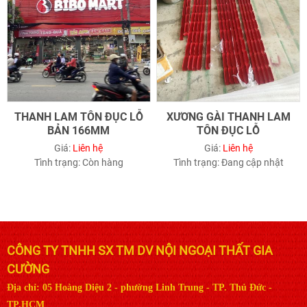
THANH LAM TÔN ĐỤC LỖ
XƯƠNG GÀI THANH LAM
BẢN 166MM
TÔN ĐỤC LỖ
Giá:
Liên hệ
Giá:
Liên hệ
Tình trạng:
Còn hàng
Tình trạng:
Đang cập nhật
CÔNG TY TNHH SX TM DV NỘI NGOẠI THẤT GIA
CƯỜNG
Địa chỉ: 05 Hoàng Diệu 2 - phường Linh Trung - TP. Thủ Đức -
TP.HCM