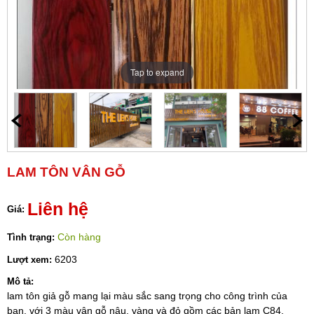
Tap to expand
LAM TÔN VÂN GỖ
Liên hệ
Giá:
Còn hàng
Tình trạng:
6203
Lượt xem:
Mô tả:
lam tôn giả gỗ mang lại màu sắc sang trọng cho công trình của
bạn, với 3 màu vân gỗ nâu, vàng và đỏ gồm các bản lam C84,