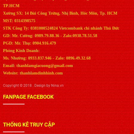
TP.HCM
Xưởng SX: 14 Bùi Công Trừng, Nhị Bình, Hóc Môn, Tp. HCM
MST: 0314398575
STK Công Ty: 0381000524824 Vietcombank chi nhánh Thủ Đức
GD: Mr. Cường: 0989.79.88.36 - Zalo:0938.78.51.58
PGD: Mr. Thụ: 0904.916.479
Phòng Kinh Doanh:
Ms. Nhường: 0933.837.946 - Zalo: 0896.49.32.68
Email: thanhlamgiacuong@gmail.com
Website: thanhlamdinhhinh.com
Copyright © 2018 . Design by Nina.vn
FANPAGE FACEBOOK
THỐNG KÊ TRUY CẬP