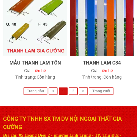
MẪU THANH LAM TÔN
THANH LAM C84
Giá:
Liên hệ
Giá:
Liên hệ
Tình trạng:
Còn hàng
Tình trạng:
Còn hàng
Trang đầu
<
1
2
>
Trang cuối
CÔNG TY TNHH SX TM DV NỘI NGOẠI THẤT GIA
CƯỜNG
Địa chỉ: 05 Hoàng Diệu 2 - phường Linh Trung - TP. Thủ Đức -