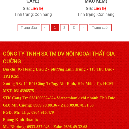
CAFE)
MAU KEM)
Giá:
Liên hệ
Giá:
Liên hệ
Tình trạng:
Còn hàng
Tình trạng:
Còn hàng
Trang đầu
<
1
2
3
>
Trang cuối
CÔNG TY TNHH SX TM DV NỘI NGOẠI THẤT GIA
CƯỜNG
Địa chỉ: 05 Hoàng Diệu 2 - phường Linh Trung - TP. Thủ Đức -
TP.HCM
Xưởng SX: 14 Bùi Công Trừng, Nhị Bình, Hóc Môn, Tp. HCM
MST: 0314398575
STK Công Ty: 0381000524824 Vietcombank chi nhánh Thủ Đức
GD: Mr. Cường: 0989.79.88.36 - Zalo:0938.78.51.58
PGD: Mr. Thụ: 0904.916.479
Phòng Kinh Doanh:
Ms. Nhường: 0933.837.946 - Zalo: 0896.49.32.68