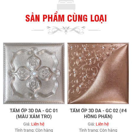
SẢN PHẨM CÙNG LOẠI
TẤM ỐP 3D DA - GC 01
TẤM ỐP 3D DA - GC 02 (#4
(MÀU XÁM TRO)
HỒNG PHẤN)
Giá:
Liên hệ
Giá:
Liên hệ
Tình trạng:
Còn hàng
Tình trạng:
Còn hàng