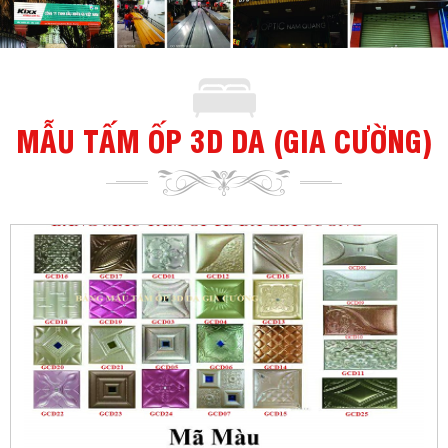
MẪU TẤM ỐP 3D DA (GIA CƯỜNG)