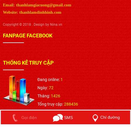
Email: thanhlamgiacuong@gmail.com
Website: thanhlamdinhhinh.com
Copyright © 2018 . Design by Nina.vn
FANPAGE FACEBOOK
THỐNG KÊ TRUY CẬP
Đang online:
1
Ngày:
72
Tháng:
1426
Tổng truy cập:
288436
Chỉ đường
SMS
Gọi điện