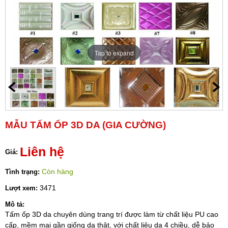
Tap to expand
MẪU TẤM ỐP 3D DA (GIA CƯỜNG)
Liên hệ
Giá:
Còn hàng
Tình trạng:
3471
Lượt xem:
Mô tả:
Tấm ốp 3D da chuyên dùng trang trí được làm từ chất liệu PU cao
cấp, mềm mại gần giống da thật, với chất liệu da 4 chiều, dễ bảo