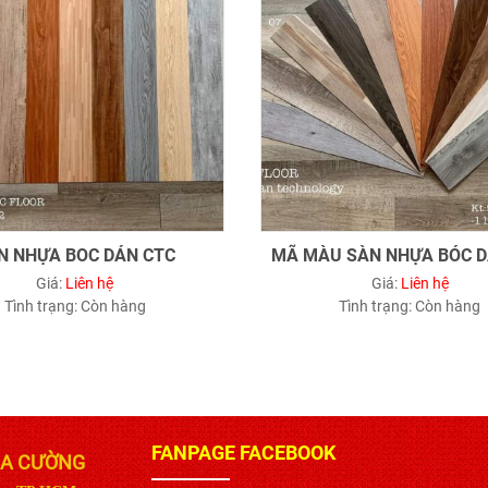
N NHỰA BOC DÁN CTC
MÃ MÀU SÀN NHỰA BÓC D
Giá:
Liên hệ
Giá:
Liên hệ
Tình trạng:
Còn hàng
Tình trạng:
Còn hàng
FANPAGE FACEBOOK
IA CƯỜNG