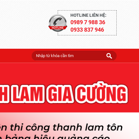
HOTLINE LIÊN HỆ:
0989 7 988 36
0933 837 946