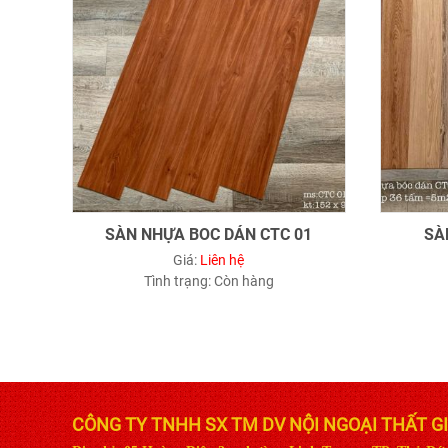
SÀN NHỰA BOC DÁN CTC 01
SÀ
Giá:
Liên hệ
Tình trạng:
Còn hàng
CÔNG TY TNHH SX TM DV NỘI NGOẠI THẤT G