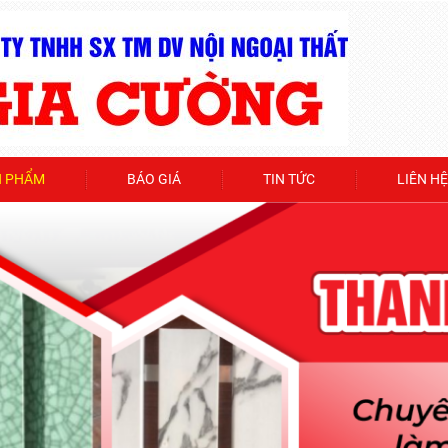
N PHẨM
BÁO GIÁ
TIN TỨC
LIÊN HỆ