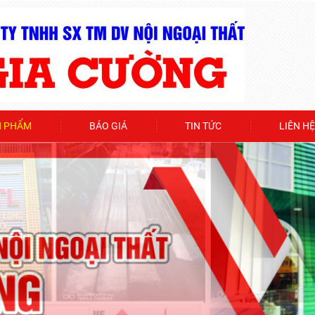
N PHẨM
BÁO GIÁ
TIN TỨC
LIÊN HỆ