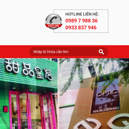
HOTLINE LIÊN HỆ:
0989 7 988 36
0933 837 946