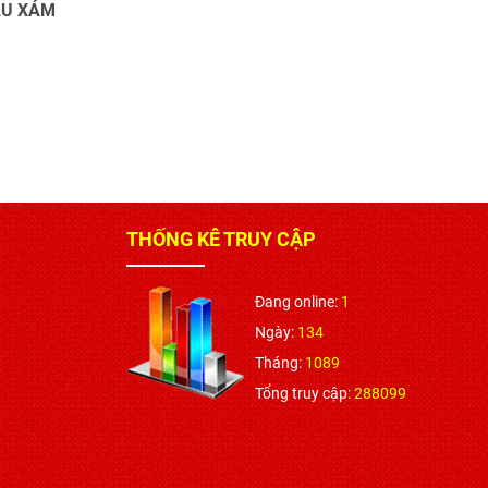
ÀU XÁM
THỐNG KÊ TRUY CẬP
Đang online:
1
Ngày:
134
Tháng:
1089
Tổng truy cập:
288099