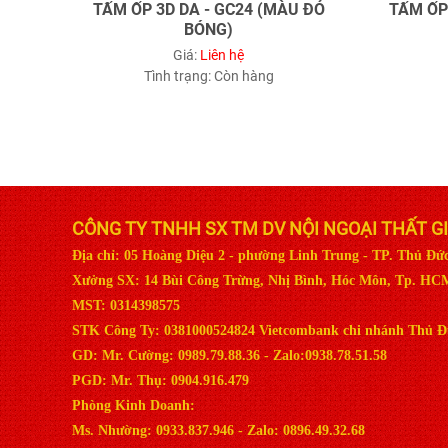
TẤM ỐP 3D DA - GC24 (MÀU ĐỎ
TẤM ỐP
BÓNG)
Giá:
Liên hệ
Tình trạng:
Còn hàng
CÔNG TY TNHH SX TM DV NỘI NGOẠI THẤT G
Địa chỉ: 05 Hoàng Diệu 2 - phường Linh Trung - TP. Thủ Đ
Xưởng SX: 14 Bùi Công Trừng, Nhị Bình, Hóc Môn, Tp. HC
MST: 0314398575
STK Công Ty: 0381000524824 Vietcombank chi nhánh Thủ Đ
GD: Mr. Cường: 0989.79.88.36 - Zalo:0938.78.51.58
PGD: Mr. Thụ: 0904.916.479
Phòng Kinh Doanh:
Ms. Nhường: 0933.837.946 - Zalo: 0896.49.32.68