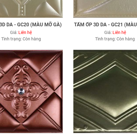
3D DA - GC20 (MÀU MỠ GÀ)
TẤM ỐP 3D DA - GC21 (MÀ
Giá:
Liên hệ
Giá:
Liên hệ
Tình trạng:
Còn hàng
Tình trạng:
Còn hàng