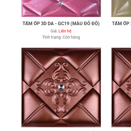
TẤM ỐP 3D DA - GC19 (MÀU ĐỎ ĐÔ)
TẤM ỐP 
Giá:
Liên hệ
Tình trạng:
Còn hàng