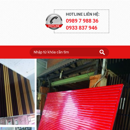
HOTLINE LIÊN HỆ:
0989 7 988 36
0933 837 946