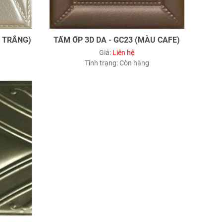
U TRẮNG)
TẤM ỐP 3D DA - GC23 (MÀU CAFE)
Giá:
Liên hệ
Tình trạng:
Còn hàng