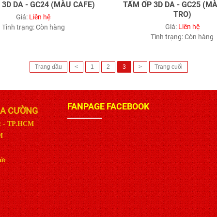
 3D DA - GC24 (MÀU CAFE)
TẤM ỐP 3D DA - GC25 (M
TRO)
Giá:
Liên hệ
Giá:
Liên hệ
Tình trạng:
Còn hàng
Tình trạng:
Còn hàng
Trang đầu
<
1
2
3
>
Trang cuối
FANPAGE FACEBOOK
IA CƯỜNG
ức - TP.HCM
M
ức