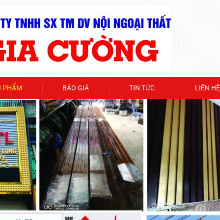
N PHẨM
BÁO GIÁ
TIN TỨC
LIÊN HỆ