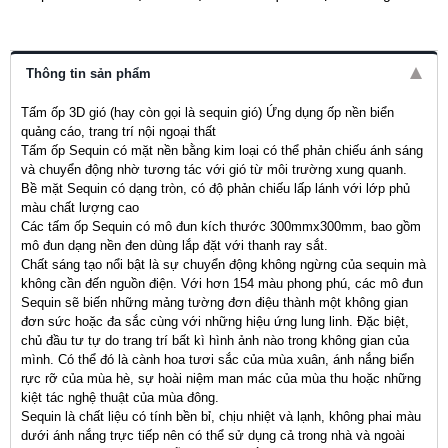
Thông tin sản phẩm
Tấm ốp 3D gió (hay còn gọi là sequin gió) Ứng dụng ốp nền biển
quảng cáo, trang trí nội ngoại thất
Tấm ốp Sequin có mặt nền bằng kim loại có thể phản chiếu ánh sáng
và chuyển động nhờ tương tác với gió từ môi trường xung quanh.
Bề mặt Sequin có dạng tròn, có độ phản chiếu lấp lánh với lớp phủ
màu chất lượng cao
Các tấm ốp Sequin có mô đun kích thước 300mmx300mm, bao gồm
mô đun dạng nền đen dùng lắp đặt với thanh ray sắt.
Chất sáng tạo nổi bật là sự chuyển động không ngừng của sequin mà
không cần đến nguồn điện. Với hơn 154 màu phong phú, các mô đun
Sequin sẽ biến những mảng tường đơn điệu thành một không gian
đơn sức hoặc đa sắc cùng với những hiệu ứng lung linh. Đặc biệt,
chủ đầu tư tự do trang trí bất kì hình ảnh nào trong không gian của
mình. Có thể đó là cành hoa tươi sắc của mùa xuân, ánh nắng biển
rực rỡ của mùa hè, sự hoài niệm man mác của mùa thu hoặc những
kiệt tác nghệ thuật của mùa đông.
Sequin là chất liệu có tính bền bỉ, chịu nhiệt và lạnh, không phai màu
dưới ánh nắng trực tiếp nên có thể sử dụng cả trong nhà và ngoài