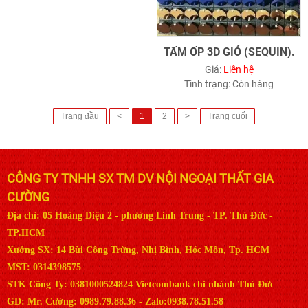
TẤM ỐP 3D GIÓ (SEQUIN).
Giá:
Liên hệ
Tình trạng:
Còn hàng
Trang đầu
<
1
2
>
Trang cuối
CÔNG TY TNHH SX TM DV NỘI NGOẠI THẤT GIA
CƯỜNG
Địa chỉ: 05 Hoàng Diệu 2 - phường Linh Trung - TP. Thủ Đức -
TP.HCM
Xưởng SX: 14 Bùi Công Trừng, Nhị Bình, Hóc Môn, Tp. HCM
MST: 0314398575
STK Công Ty: 0381000524824 Vietcombank chi nhánh Thủ Đức
GD: Mr. Cường: 0989.79.88.36 - Zalo:0938.78.51.58