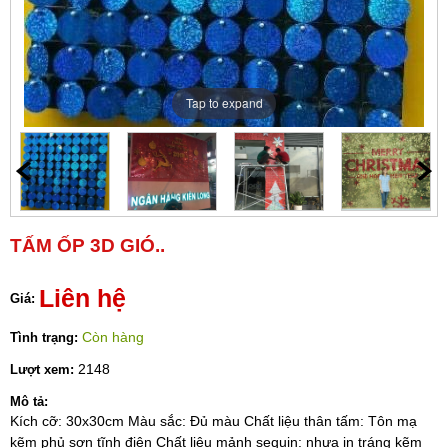
Tap to expand
TẤM ỐP 3D GIÓ..
Liên hệ
Giá:
Còn hàng
Tình trạng:
2148
Lượt xem:
Mô tả:
Kích cỡ: 30x30cm Màu sắc: Đủ màu Chất liệu thân tấm: Tôn mạ
kẽm phủ sơn tĩnh điện Chất liệu mảnh sequin: nhựa in tráng kẽm