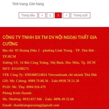
Tình trạng:
Còn hàng
Trang đầu
<
1
2
>
Trang cuối
CÔNG TY TNHH SX TM DV NỘI NGOẠI THẤT GIA
CƯỜNG
Địa chỉ: 05 Hoàng Diệu 2 - phường Linh Trung - TP. Thủ Đức -
TP.HCM
Xưởng SX: 14 Bùi Công Trừng, Nhị Bình, Hóc Môn, Tp. HCM
MST: 0314398575
STK Công Ty: 0381000524824 Vietcombank chi nhánh Thủ Đức
GD: Mr. Cường: 0989.79.88.36 - Zalo:0938.78.51.58
PGD: Mr. Thụ: 0904.916.479
Phòng Kinh Doanh:
Ms. Nhường: 0933.837.946 - Zalo: 0896.49.32.68
Email: thanhlamgiacuong@gmail.com