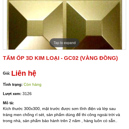
Tap to expand
TẤM ỐP 3D KIM LOẠI - GC02 (VÀNG ĐỒNG)
Liên hệ
Giá:
Còn hàng
Tình trạng:
3126
Lượt xem:
Mô tả:
Kích thước 300x300, mặt trước được sơn tĩnh điện và lớp sau
tráng men chống rỉ sét, sản phẩm dùng để thi công ngoài trời và
trong nhà, sản phẩm bảo hành trên 2 năm , hàng luôn có sẵn..