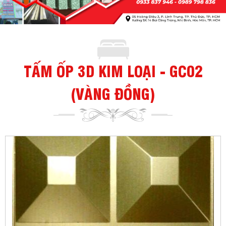
TẤM ỐP 3D KIM LOẠI - GC02
(VÀNG ĐỒNG)