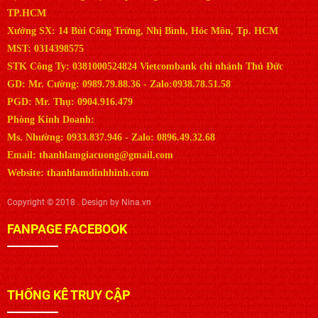
TP.HCM
Xưởng SX: 14 Bùi Công Trừng, Nhị Bình, Hóc Môn, Tp. HCM
MST: 0314398575
STK Công Ty: 0381000524824 Vietcombank chi nhánh Thủ Đức
GD: Mr. Cường: 0989.79.88.36 - Zalo:0938.78.51.58
PGD: Mr. Thụ: 0904.916.479
Phòng Kinh Doanh:
Ms. Nhường: 0933.837.946 - Zalo: 0896.49.32.68
Email: thanhlamgiacuong@gmail.com
Website: thanhlamdinhhinh.com
Copyright © 2018 . Design by Nina.vn
FANPAGE FACEBOOK
THỐNG KÊ TRUY CẬP