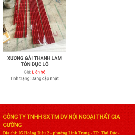
XƯƠNG GÀI THANH LAM
TÔN ĐỤC LỖ
Giá:
Liên hệ
Tình trạng:
Đang cập nhật
CÔNG TY TNHH SX TM DV NỘI NGOẠI THẤT GIA
CƯỜNG
Địa chỉ: 05 Hoàng Diệu 2 - phường Linh Trung - TP. Thủ Đức -