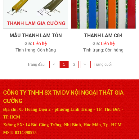
MẪU THANH LAM TÔN
THANH LAM C84
Giá:
Liên hệ
Giá:
Liên hệ
Tình trạng:
Còn hàng
Tình trạng:
Còn hàng
Trang đầu
<
1
2
>
Trang cuối
CÔNG TY TNHH SX TM DV NỘI NGOẠI THẤT GIA
CƯỜNG
Địa chỉ: 05 Hoàng Diệu 2 - phường Linh Trung - TP. Thủ Đức -
TP.HCM
Xưởng SX: 14 Bùi Công Trừng, Nhị Bình, Hóc Môn, Tp. HCM
MST: 0314398575