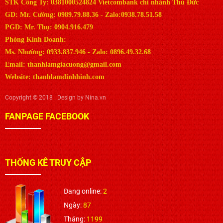
STK Công Ty: 0381000524824 Vietcombank chi nhánh Thủ Đức
GD: Mr. Cường: 0989.79.88.36 - Zalo:0938.78.51.58
PGD: Mr. Thụ: 0904.916.479
Phòng Kinh Doanh:
Ms. Nhường: 0933.837.946 - Zalo: 0896.49.32.68
Email: thanhlamgiacuong@gmail.com
Website: thanhlamdinhhinh.com
Copyright © 2018 . Design by Nina.vn
FANPAGE FACEBOOK
THỐNG KÊ TRUY CẬP
Đang online:
2
Ngày:
87
Tháng:
1199