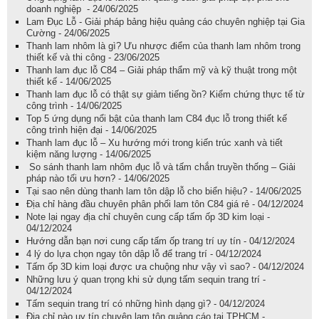
doanh nghiệp - 24/06/2025
Lam Đục Lỗ - Giải pháp bảng hiệu quảng cáo chuyên nghiệp tại Gia
Cường - 24/06/2025
Thanh lam nhôm là gì? Ưu nhược điểm của thanh lam nhôm trong
thiết kế và thi công - 23/06/2025
Thanh lam đục lỗ C84 – Giải pháp thẩm mỹ và kỹ thuật trong một
thiết kế - 14/06/2025
Thanh lam đục lỗ có thật sự giảm tiếng ồn? Kiểm chứng thực tế từ
công trình - 14/06/2025
Top 5 ứng dụng nổi bật của thanh lam C84 đục lỗ trong thiết kế
công trình hiện đại - 14/06/2025
Thanh lam đục lỗ – Xu hướng mới trong kiến trúc xanh và tiết
kiệm năng lượng - 14/06/2025
So sánh thanh lam nhôm đục lỗ và tấm chắn truyền thống – Giải
pháp nào tối ưu hơn? - 14/06/2025
Tại sao nên dùng thanh lam tôn dập lỗ cho biển hiệu? - 14/06/2025
Địa chỉ hàng đầu chuyên phân phối lam tôn C84 giá rẻ - 04/12/2024
Note lại ngay địa chỉ chuyên cung cấp tấm ốp 3D kim loại -
04/12/2024
Hướng dẫn bạn nơi cung cấp tấm ốp trang trí uy tín - 04/12/2024
4 lý do lựa chọn ngay tôn dập lỗ để trang trí - 04/12/2024
Tấm ốp 3D kim loại được ưa chuộng như vậy vì sao? - 04/12/2024
Những lưu ý quan trọng khi sử dụng tấm sequin trang trí -
04/12/2024
Tấm sequin trang trí có những hình dạng gì? - 04/12/2024
Địa chỉ nào uy tín chuyên lam tôn quảng cáo tại TPHCM -