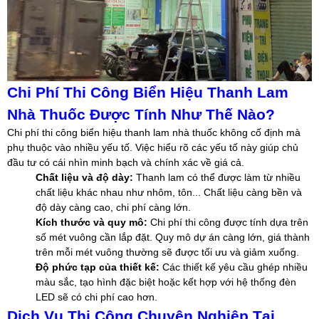
Chi Phí Thi Công Biển Hiệu Thanh Lam
Nhà Thuốc Được Tính Như Thế Nào?
Chi phí thi công biển hiệu thanh lam nhà thuốc không cố định mà
phụ thuộc vào nhiều yếu tố. Việc hiểu rõ các yếu tố này giúp chủ
đầu tư có cái nhìn minh bạch và chính xác về giá cả.
Chất liệu và độ dày:
Thanh lam có thể được làm từ nhiều
chất liệu khác nhau như nhôm, tôn... Chất liệu càng bền và
độ dày càng cao, chi phí càng lớn.
Kích thước và quy mô:
Chi phí thi công được tính dựa trên
số mét vuông cần lắp đặt. Quy mô dự án càng lớn, giá thành
trên mỗi mét vuông thường sẽ được tối ưu và giảm xuống.
Độ phức tạp của thiết kế:
Các thiết kế yêu cầu ghép nhiều
màu sắc, tạo hình đặc biệt hoặc kết hợp với hệ thống đèn
LED sẽ có chi phí cao hơn.
Dịch Vụ Thi Công Chuyên Nghiệp Tại