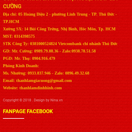
CƯỜNG
Địa chỉ: 05 Hoàng Diệu 2 - phường Linh Trung - TP. Thủ Đức -
TP.HCM
Xưởng SX: 14 Bùi Công Trừng, Nhị Bình, Hóc Môn, Tp. HCM
MST: 0314398575
STK Công Ty: 0381000524824 Vietcombank chi nhánh Thủ Đức
GD: Mr. Cường: 0989.79.88.36 - Zalo:0938.78.51.58
PGD: Mr. Thụ: 0904.916.479
Phòng Kinh Doanh:
Ms. Nhường: 0933.837.946 - Zalo: 0896.49.32.68
Email: thanhlamgiacuong@gmail.com
Website: thanhlamdinhhinh.com
Copyright © 2018 . Design by Nina.vn
FANPAGE FACEBOOK