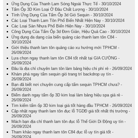
Ứng Dụng Của Thanh Lam Sóng Ngoài Thực Tế - 30/10/2024
Tấm Ốp 3D Kim Loại Ở Đâu Chất Lượng - 30/10/2024
Tính Ứng Dụng Của Tấm Ốp 3d Gió Sequin - 30/10/2024
Các Loại Thanh Lam Tôn Phổ Biến Nhất Hiện Nay - 30/10/2024
Các Loại Sàn Nhựa Phổ Biến Hiện Nay - 30/10/2024
Công Dụng Của Tấm Ốp 3d Đơn Giản, Hiệu Quả Cao - 30/10/2024
Ứng dụng đa dạng của biển quảng cáo thanh lam tôn C84 -
30/10/2024
Giới thiệu thanh lam tôn quảng cáo xu hướng mới TPHCM -
26/09/2024
Lựa chọn ngay thanh lam tôn C84 tốt nhất tại GIA CƯỜNG -
26/09/2024
Đâu là địa chỉ chuyên lam tôn làm bảng hiệu chi phí rẻ - 26/09/2024
Khám phá ngay tấm sequin gió trang trí backdrop uy tín -
26/09/2024
Bạn đã biết nơi chuyên cung cấp tấm sequin TPHCM chưa? -
26/09/2024
Điểm danh ngay tấm ốp 3D kim loại làm bảng hiệu spa giá rẻ -
26/09/2024
Tìm kiếm tấm ốp 3D kim loại giá tốt hàng đầu TPHCM - 26/09/2024
Cập nhật ngay thanh lam tôn đục lỗ TGDĐ giá tốt nhất thị trường -
26/09/2024
Mách bạn địa chỉ thanh lam tôn đục lỗ Thế Giới Di Động uy tín -
26/09/2024
Tham khảo ngay thanh lam tôn C84 đục lỗ uy tín giá tốt -
26/09/2024