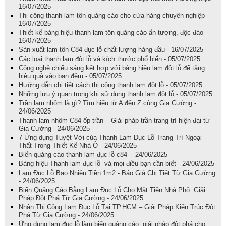
16/07/2025
Thi công thanh lam tôn quảng cáo cho cửa hàng chuyên nghiệp -
16/07/2025
Thiết kế bảng hiệu thanh lam tôn quảng cáo ấn tượng, độc đáo -
16/07/2025
Sản xuất lam tôn C84 đục lỗ chất lượng hàng đầu - 16/07/2025
Các loại thanh lam đột lỗ và kích thước phổ biến - 05/07/2025
Công nghệ chiếu sáng kết hợp với bảng hiệu lam đột lỗ để tăng
hiệu quả vào ban đêm - 05/07/2025
Hướng dẫn chi tiết cách thi công thanh lam đột lỗ - 05/07/2025
Những lưu ý quan trọng khi sử dụng thanh lam đột lỗ - 05/07/2025
Trần lam nhôm là gì? Tìm hiểu từ A đến Z cùng Gia Cường -
24/06/2025
Thanh lam nhôm C84 ốp trần – Giải pháp trần trang trí hiện đại từ
Gia Cường - 24/06/2025
7 Ứng dụng Tuyệt Vời của Thanh Lam Đục Lỗ Trang Trí Ngoại
Thất Trong Thiết Kế Nhà Ở - 24/06/2025
Biển quảng cáo thanh lam đục lỗ c84 - 24/06/2025
Bảng hiệu Thanh lam đục lỗ và mọi điều bạn cần biết - 24/06/2025
Lam Đục Lỗ Bao Nhiêu Tiền 1m2 - Báo Giá Chi Tiết Từ Gia Cường
- 24/06/2025
Biển Quảng Cáo Bằng Lam Đục Lỗ Cho Mặt Tiền Nhà Phố: Giải
Pháp Đột Phá Từ Gia Cường - 24/06/2025
Nhận Thi Công Lam Đục Lỗ Tại TP.HCM – Giải Pháp Kiến Trúc Đột
Phá Từ Gia Cường - 24/06/2025
Ứng dụng lam đục lỗ làm biển quảng cáo: giải pháp đột phá cho