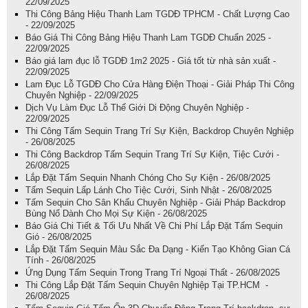
22/09/2025
Thi Công Bảng Hiệu Thanh Lam TGDĐ TPHCM - Chất Lượng Cao
- 22/09/2025
Báo Giá Thi Công Bảng Hiệu Thanh Lam TGDĐ Chuẩn 2025 -
22/09/2025
Báo giá lam đục lỗ TGDĐ 1m2 2025 - Giá tốt từ nhà sản xuất -
22/09/2025
Lam Đục Lỗ TGDĐ Cho Cửa Hàng Điện Thoại - Giải Pháp Thi Công
Chuyên Nghiệp - 22/09/2025
Dịch Vụ Làm Đục Lỗ Thế Giới Di Động Chuyên Nghiệp -
22/09/2025
Thi Công Tấm Sequin Trang Trí Sự Kiện, Backdrop Chuyên Nghiệp
- 26/08/2025
Thi Công Backdrop Tấm Sequin Trang Trí Sự Kiện, Tiệc Cưới -
26/08/2025
Lắp Đặt Tấm Sequin Nhanh Chóng Cho Sự Kiện - 26/08/2025
Tấm Sequin Lấp Lánh Cho Tiệc Cưới, Sinh Nhật - 26/08/2025
Tấm Sequin Cho Sân Khấu Chuyên Nghiệp - Giải Pháp Backdrop
Bùng Nổ Dành Cho Mọi Sự Kiện - 26/08/2025
Báo Giá Chi Tiết & Tối Ưu Nhất Về Chi Phí Lắp Đặt Tấm Sequin
Gió - 26/08/2025
Lắp Đặt Tấm Sequin Màu Sắc Đa Dạng - Kiến Tạo Không Gian Cá
Tính - 26/08/2025
Ứng Dụng Tấm Sequin Trong Trang Trí Ngoại Thất - 26/08/2025
Thi Công Lắp Đặt Tấm Sequin Chuyên Nghiệp Tại TP.HCM -
26/08/2025