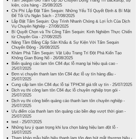
Tấm Sequin Gió Tấm Ốp 3D Chuyển Động Trang Trí backdrop, sự
kiện, cửa hàng - 25/08/2025
Chi Phí Lắp Đặt Tấm Sequin: Những Yếu Tố Quyết Định & Bí Mật
Để Tối Ưu Ngân Sách - 27/08/2025
Lắp Đặt Tấm Sequin: Quy Trình Nhanh Chóng & Lợi Ích Của Dịch
Vụ Chuyên Nghiệp - 27/08/2025
Bí Quyết Chọn và Thi Công Tấm Sequin: Kinh Nghiệm Thực Chiến
từ Chuyên Gia - 27/08/2025
Nâng Tầm Đẳng Cấp Sân Khấu & Sự Kiện Với Tấm Sequin
Chuyển Động - 26/08/2025
Khám Phá Tấm Sequin: Vật Liệu Trang Trí Đột Phá Kiến Tạo
Không Gian Bùng Nổ - 26/08/2025
Biển quảng cáo lam tôn C84 đục lỗ mang lại hiệu quả cao -
25/07/2025
Đơn vị chuyên thanh lam tôn C84 đục lỗ uy tín hàng đầu -
25/07/2025
Cung cấp lam tôn C84 đục lỗ tại TPHCM giá tốt uy tín - 25/07/2025
Dịch vụ thi công lam tôn C84 đục lỗ chuyên nghiệp trọn gói -
25/07/2025
Dịch vụ thi công biển quảng cáo thanh lam tôn chuyên nghiệp -
25/07/2025
Ưu điểm của thanh lam tôn quảng cáo bền đẹp vượt thời gian -
25/07/2025
test - 25/07/2025
Những lưu ý quan trọng khi lựa chọn bảng hiệu lam đột lỗ -
16/07/2025
Tham khảo mẫu biển hiệu thanh lam tôn đẹp hút mắt thương hiệu -