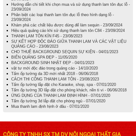
Hướng dẫn chi tiết khi chọn mua và sử dụng thanh lam tôn đục lỗ -
23/09/2024
Phân biệt các loại thanh lam tôn đục lỗ theo hình dạng lỗ -
23/09/2024
Khám phá các chất liệu được dùng để làm sequin - 23/09/2024
Hiệu quả quảng cáo khi sử dụng thanh lam tôn C84 - 23/09/2024
THANH LAM TÔN KÍN F45 - 23/08/2023
SỰ KẾT HỢP ĐỘC ĐÁO GIỮA THANH LAM VÀ CÁC VẬT LIỆU
QUẢNG CÁO - 23/08/2023
CHO THUÊ BACKGROUND SEQUIN SỰ KIỆN - 04/01/2023
BIỂN QUẢNG SPA ĐẸP - 11/05/2020
BACKGROUND SINH NHẬT ĐẸP - 04/01/2023
vật tư mới độc đáo trong quảng cáo - 14/10/2020
Tấm ốp tường da 3D mới nhất 2018 - 06/06/2018
CÁCH THI CÔNG THANH LAM TÔN - 23/08/2023
Tấm ốp tường lắp đặt cho Karaoke, shop, spa - 07/01/2020
Tấm ốp tường 3D lắp đặt cho phòng khách, nền ti vi - 06/06/2018
ỨNG DỤNG CỦA THANH LAM ĐỊNH HÌNH - 07/01/2020
Tấm ốp tường 3d lắp đặt cho phòng ngủ - 07/01/2020
Mua thanh lam định hịnh ở đâu - 07/01/2020
CÔNG TY TNHH SX TM DV NỘI NGOẠI THẤT GIA