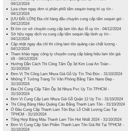
04/12/2024
Lựa chọn ngay đơn vị phân phối tấm sequin trang trí uy tín -
04/12/2024
[ƯU ĐÃI LỚN] Địa chỉ hàng đầu chuyên cung cấp tấm sequin gió -
04/12/2024
Đi tìm cơ sở chuyên cung cấp lam tôn đục lỗ uy tín - 04/12/2024
Sở hữu ngay dịch vụ cung cấp tấm sequin lấp lánh uy tín -
04/12/2024
Cập nhật ngay địa chỉ thi công lam tôn quảng cáo chất lượng -
04/12/2024
Tham khảo ngay công ty chuyên cung cấp bảng hiệu lam tôn giá
tốt - 04/12/2024
Hướng Dẫn Cách Thi Công Tấm Ốp 3d Kim Loại An Toàn -
31/10/2024
Đơn Vị Thi Công Lam Nhựa Giả Gỗ Uy Tín Thủ Đức - 31/10/2024
Những Ý Tưởng Trang Trí Văn Phòng Bằng Tấm Nano Đẹp -
31/10/2024
Địa Chỉ Cung Cấp Tấm Ốp 3d Nhựa Pvc Uy Tín TPHCM -
31/10/2024
Đơn Vị Cung Cấp Lam Nhựa Giả Gỗ Quận 12 Uy Tín - 31/10/2024
Thi Công Bảng Hiệu Quảng Cáo Bằng Thanh Lam Tôn - 31/10/2024
Ở Đâu Cung Cấp Thanh Lam Tôn Đục Lỗ Chất Lượng Cao Tại
TPHCM - 31/10/2024
Tổng Hợp Bảng Màu Thanh Lam Tôn Hot Nhất 2024 - 31/10/2024
Đơn Vị Cung Cấp Sản Phẩm Thanh Lam Tôn Giá Rẻ Tại TPHCM -
31/10/2024