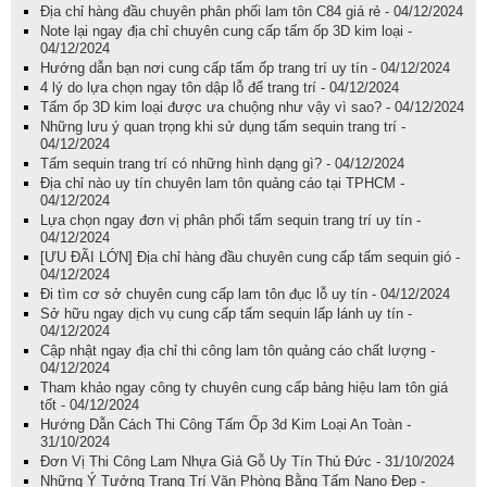
Địa chỉ hàng đầu chuyên phân phối lam tôn C84 giá rẻ - 04/12/2024
Note lại ngay địa chỉ chuyên cung cấp tấm ốp 3D kim loại -
04/12/2024
Hướng dẫn bạn nơi cung cấp tấm ốp trang trí uy tín - 04/12/2024
4 lý do lựa chọn ngay tôn dập lỗ để trang trí - 04/12/2024
Tấm ốp 3D kim loại được ưa chuộng như vậy vì sao? - 04/12/2024
Những lưu ý quan trọng khi sử dụng tấm sequin trang trí -
04/12/2024
Tấm sequin trang trí có những hình dạng gì? - 04/12/2024
Địa chỉ nào uy tín chuyên lam tôn quảng cáo tại TPHCM -
04/12/2024
Lựa chọn ngay đơn vị phân phối tấm sequin trang trí uy tín -
04/12/2024
[ƯU ĐÃI LỚN] Địa chỉ hàng đầu chuyên cung cấp tấm sequin gió -
04/12/2024
Đi tìm cơ sở chuyên cung cấp lam tôn đục lỗ uy tín - 04/12/2024
Sở hữu ngay dịch vụ cung cấp tấm sequin lấp lánh uy tín -
04/12/2024
Cập nhật ngay địa chỉ thi công lam tôn quảng cáo chất lượng -
04/12/2024
Tham khảo ngay công ty chuyên cung cấp bảng hiệu lam tôn giá
tốt - 04/12/2024
Hướng Dẫn Cách Thi Công Tấm Ốp 3d Kim Loại An Toàn -
31/10/2024
Đơn Vị Thi Công Lam Nhựa Giả Gỗ Uy Tín Thủ Đức - 31/10/2024
Những Ý Tưởng Trang Trí Văn Phòng Bằng Tấm Nano Đẹp -