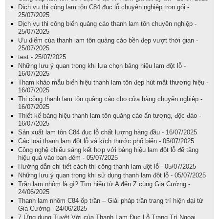
Dịch vụ thi công lam tôn C84 đục lỗ chuyên nghiệp trọn gói -
25/07/2025
Dịch vụ thi công biển quảng cáo thanh lam tôn chuyên nghiệp -
25/07/2025
Ưu điểm của thanh lam tôn quảng cáo bền đẹp vượt thời gian -
25/07/2025
test - 25/07/2025
Những lưu ý quan trọng khi lựa chọn bảng hiệu lam đột lỗ -
16/07/2025
Tham khảo mẫu biển hiệu thanh lam tôn đẹp hút mắt thương hiệu -
16/07/2025
Thi công thanh lam tôn quảng cáo cho cửa hàng chuyên nghiệp -
16/07/2025
Thiết kế bảng hiệu thanh lam tôn quảng cáo ấn tượng, độc đáo -
16/07/2025
Sản xuất lam tôn C84 đục lỗ chất lượng hàng đầu - 16/07/2025
Các loại thanh lam đột lỗ và kích thước phổ biến - 05/07/2025
Công nghệ chiếu sáng kết hợp với bảng hiệu lam đột lỗ để tăng
hiệu quả vào ban đêm - 05/07/2025
Hướng dẫn chi tiết cách thi công thanh lam đột lỗ - 05/07/2025
Những lưu ý quan trọng khi sử dụng thanh lam đột lỗ - 05/07/2025
Trần lam nhôm là gì? Tìm hiểu từ A đến Z cùng Gia Cường -
24/06/2025
Thanh lam nhôm C84 ốp trần – Giải pháp trần trang trí hiện đại từ
Gia Cường - 24/06/2025
7 Ứng dụng Tuyệt Vời của Thanh Lam Đục Lỗ Trang Trí Ngoại