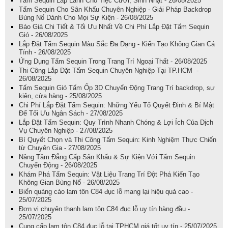
Tấm Sequin Lấp Lánh Cho Tiệc Cưới, Sinh Nhật - 26/08/2025
Tấm Sequin Cho Sân Khấu Chuyên Nghiệp - Giải Pháp Backdrop
Bùng Nổ Dành Cho Mọi Sự Kiện - 26/08/2025
Báo Giá Chi Tiết & Tối Ưu Nhất Về Chi Phí Lắp Đặt Tấm Sequin
Gió - 26/08/2025
Lắp Đặt Tấm Sequin Màu Sắc Đa Dạng - Kiến Tạo Không Gian Cá
Tính - 26/08/2025
Ứng Dụng Tấm Sequin Trong Trang Trí Ngoại Thất - 26/08/2025
Thi Công Lắp Đặt Tấm Sequin Chuyên Nghiệp Tại TP.HCM -
26/08/2025
Tấm Sequin Gió Tấm Ốp 3D Chuyển Động Trang Trí backdrop, sự
kiện, cửa hàng - 25/08/2025
Chi Phí Lắp Đặt Tấm Sequin: Những Yếu Tố Quyết Định & Bí Mật
Để Tối Ưu Ngân Sách - 27/08/2025
Lắp Đặt Tấm Sequin: Quy Trình Nhanh Chóng & Lợi Ích Của Dịch
Vụ Chuyên Nghiệp - 27/08/2025
Bí Quyết Chọn và Thi Công Tấm Sequin: Kinh Nghiệm Thực Chiến
từ Chuyên Gia - 27/08/2025
Nâng Tầm Đẳng Cấp Sân Khấu & Sự Kiện Với Tấm Sequin
Chuyển Động - 26/08/2025
Khám Phá Tấm Sequin: Vật Liệu Trang Trí Đột Phá Kiến Tạo
Không Gian Bùng Nổ - 26/08/2025
Biển quảng cáo lam tôn C84 đục lỗ mang lại hiệu quả cao -
25/07/2025
Đơn vị chuyên thanh lam tôn C84 đục lỗ uy tín hàng đầu -
25/07/2025
Cung cấp lam tôn C84 đục lỗ tại TPHCM giá tốt uy tín - 25/07/2025