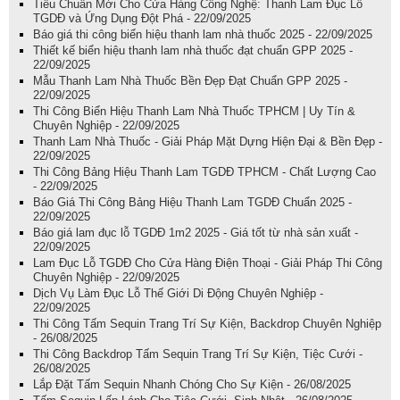
Tiêu Chuẩn Mới Cho Cửa Hàng Công Nghệ: Thanh Lam Đục Lỗ
TGDĐ và Ứng Dụng Đột Phá - 22/09/2025
Báo giá thi công biển hiệu thanh lam nhà thuốc 2025 - 22/09/2025
Thiết kế biển hiệu thanh lam nhà thuốc đạt chuẩn GPP 2025 -
22/09/2025
Mẫu Thanh Lam Nhà Thuốc Bền Đẹp Đạt Chuẩn GPP 2025 -
22/09/2025
Thi Công Biển Hiệu Thanh Lam Nhà Thuốc TPHCM | Uy Tín &
Chuyên Nghiệp - 22/09/2025
Thanh Lam Nhà Thuốc - Giải Pháp Mặt Dựng Hiện Đại & Bền Đẹp -
22/09/2025
Thi Công Bảng Hiệu Thanh Lam TGDĐ TPHCM - Chất Lượng Cao
- 22/09/2025
Báo Giá Thi Công Bảng Hiệu Thanh Lam TGDĐ Chuẩn 2025 -
22/09/2025
Báo giá lam đục lỗ TGDĐ 1m2 2025 - Giá tốt từ nhà sản xuất -
22/09/2025
Lam Đục Lỗ TGDĐ Cho Cửa Hàng Điện Thoại - Giải Pháp Thi Công
Chuyên Nghiệp - 22/09/2025
Dịch Vụ Làm Đục Lỗ Thế Giới Di Động Chuyên Nghiệp -
22/09/2025
Thi Công Tấm Sequin Trang Trí Sự Kiện, Backdrop Chuyên Nghiệp
- 26/08/2025
Thi Công Backdrop Tấm Sequin Trang Trí Sự Kiện, Tiệc Cưới -
26/08/2025
Lắp Đặt Tấm Sequin Nhanh Chóng Cho Sự Kiện - 26/08/2025