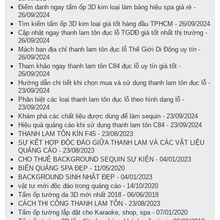
Điểm danh ngay tấm ốp 3D kim loại làm bảng hiệu spa giá rẻ -
26/09/2024
Tìm kiếm tấm ốp 3D kim loại giá tốt hàng đầu TPHCM - 26/09/2024
Cập nhật ngay thanh lam tôn đục lỗ TGDĐ giá tốt nhất thị trường -
26/09/2024
Mách bạn địa chỉ thanh lam tôn đục lỗ Thế Giới Di Động uy tín -
26/09/2024
Tham khảo ngay thanh lam tôn C84 đục lỗ uy tín giá tốt -
26/09/2024
Hướng dẫn chi tiết khi chọn mua và sử dụng thanh lam tôn đục lỗ -
23/09/2024
Phân biệt các loại thanh lam tôn đục lỗ theo hình dạng lỗ -
23/09/2024
Khám phá các chất liệu được dùng để làm sequin - 23/09/2024
Hiệu quả quảng cáo khi sử dụng thanh lam tôn C84 - 23/09/2024
THANH LAM TÔN KÍN F45 - 23/08/2023
SỰ KẾT HỢP ĐỘC ĐÁO GIỮA THANH LAM VÀ CÁC VẬT LIỆU
QUẢNG CÁO - 23/08/2023
CHO THUÊ BACKGROUND SEQUIN SỰ KIỆN - 04/01/2023
BIỂN QUẢNG SPA ĐẸP - 11/05/2020
BACKGROUND SINH NHẬT ĐẸP - 04/01/2023
vật tư mới độc đáo trong quảng cáo - 14/10/2020
Tấm ốp tường da 3D mới nhất 2018 - 06/06/2018
CÁCH THI CÔNG THANH LAM TÔN - 23/08/2023
Tấm ốp tường lắp đặt cho Karaoke, shop, spa - 07/01/2020