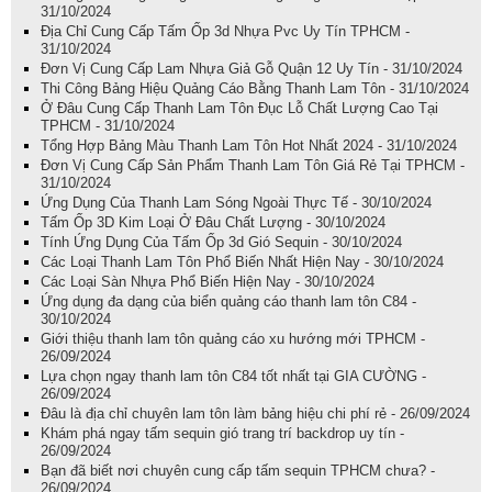
31/10/2024
Địa Chỉ Cung Cấp Tấm Ốp 3d Nhựa Pvc Uy Tín TPHCM -
31/10/2024
Đơn Vị Cung Cấp Lam Nhựa Giả Gỗ Quận 12 Uy Tín - 31/10/2024
Thi Công Bảng Hiệu Quảng Cáo Bằng Thanh Lam Tôn - 31/10/2024
Ở Đâu Cung Cấp Thanh Lam Tôn Đục Lỗ Chất Lượng Cao Tại
TPHCM - 31/10/2024
Tổng Hợp Bảng Màu Thanh Lam Tôn Hot Nhất 2024 - 31/10/2024
Đơn Vị Cung Cấp Sản Phẩm Thanh Lam Tôn Giá Rẻ Tại TPHCM -
31/10/2024
Ứng Dụng Của Thanh Lam Sóng Ngoài Thực Tế - 30/10/2024
Tấm Ốp 3D Kim Loại Ở Đâu Chất Lượng - 30/10/2024
Tính Ứng Dụng Của Tấm Ốp 3d Gió Sequin - 30/10/2024
Các Loại Thanh Lam Tôn Phổ Biến Nhất Hiện Nay - 30/10/2024
Các Loại Sàn Nhựa Phổ Biến Hiện Nay - 30/10/2024
Ứng dụng đa dạng của biển quảng cáo thanh lam tôn C84 -
30/10/2024
Giới thiệu thanh lam tôn quảng cáo xu hướng mới TPHCM -
26/09/2024
Lựa chọn ngay thanh lam tôn C84 tốt nhất tại GIA CƯỜNG -
26/09/2024
Đâu là địa chỉ chuyên lam tôn làm bảng hiệu chi phí rẻ - 26/09/2024
Khám phá ngay tấm sequin gió trang trí backdrop uy tín -
26/09/2024
Bạn đã biết nơi chuyên cung cấp tấm sequin TPHCM chưa? -
26/09/2024