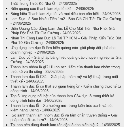
Thất Trong Thiết Kế Nhà Ở - 24/06/2025
Biển quảng cáo thanh lam đục lỗ c84 - 24/06/2025
Bảng hiệu Thanh lam đục lỗ và mọi điều bạn cần biết - 24/06/2025
Lam Đục Lỗ Bao Nhiêu Tiền 1m2 - Báo Giá Chi Tiết Từ Gia Cường
- 24/06/2025
Biển Quảng Cáo Bằng Lam Đục Lỗ Cho Mặt Tiền Nhà Phố: Giải
Pháp Đột Phá Từ Gia Cường - 24/06/2025
Nhận Thi Công Lam Đục Lỗ Tại TP.HCM – Giải Pháp Kiến Trúc Đột
Phá Từ Gia Cường - 24/06/2025
Ứng dụng lam đục lỗ làm biển quảng cáo: giải pháp đột phá cho
doanh nghiệp - 24/06/2025
Lam Đục Lỗ - Giải pháp bảng hiệu quảng cáo chuyên nghiệp tại Gia
Cường - 24/06/2025
Thanh lam nhôm là gì? Ưu nhược điểm của thanh lam nhôm trong
thiết kế và thi công - 23/06/2025
Thanh lam đục lỗ C84 – Giải pháp thẩm mỹ và kỹ thuật trong một
thiết kế - 14/06/2025
Thanh lam đục lỗ có thật sự giảm tiếng ồn? Kiểm chứng thực tế từ
công trình - 14/06/2025
Top 5 ứng dụng nổi bật của thanh lam C84 đục lỗ trong thiết kế
công trình hiện đại - 14/06/2025
Thanh lam đục lỗ – Xu hướng mới trong kiến trúc xanh và tiết
kiệm năng lượng - 14/06/2025
So sánh thanh lam nhôm đục lỗ và tấm chắn truyền thống – Giải
pháp nào tối ưu hơn? - 14/06/2025
Tại sao nên dùng thanh lam tôn dập lỗ cho biển hiệu? - 14/06/2025