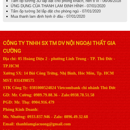
Tấm ốp tường 3D lắp đặt cho phòng khách, nền ti vi - 06/06/2018
ỨNG DỤNG CỦA THANH LAM ĐỊNH HÌNH - 07/01/2020
Tấm ốp tường 3d lắp đặt cho phòng ngủ - 07/01/2020
Mua thanh lam định hịnh ở đâu - 07/01/2020
CÔNG TY TNHH SX TM DV NỘI NGOẠI THẤT GIA
CƯỜNG
Địa chỉ: 05 Hoàng Diệu 2 - phường Linh Trung - TP. Thủ Đức -
TP.HCM
Xưởng SX: 14 Bùi Công Trừng, Nhị Bình, Hóc Môn, Tp. HCM
MST: 0314398575
STK Công Ty: 0381000524824 Vietcombank chi nhánh Thủ Đức
GD: Mr. Cường: 0989.79.88.36 - Zalo:0938.78.51.58
PGD: Mr. Thụ: 0904.916.479
Phòng Kinh Doanh:
Ms. Nhường: 0933.837.946 - Zalo: 0896.49.32.68
Email: thanhlamgiacuong@gmail.com