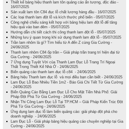
Thiết kế bảng hiệu thanh lam tôn quảng cáo ấn tượng, độc đáo -
16/07/2025
Sản xuất lam tôn C84 đục lỗ chất lượng hàng đầu - 16/07/2025
Các loại thanh lam đột lỗ và kích thước phổ biến - 05/07/2025
Công nghệ chiếu sáng kết hợp với bảng hiệu lam đột lỗ để tăng
hiệu quả vào ban đêm - 05/07/2025
Hướng dẫn chi tiết cách thi công thanh lam đột lỗ - 05/07/2025
Những lưu ý quan trọng khi sử dụng thanh lam đột lỗ - 05/07/2025
Trần lam nhôm là gì? Tìm hiểu từ A đến Z cùng Gia Cường -
24/06/2025
Thanh lam nhôm C84 ốp trần – Giải pháp trần trang trí hiện đại từ
Gia Cường - 24/06/2025
7 Ứng dụng Tuyệt Vời của Thanh Lam Đục Lỗ Trang Trí Ngoại
Thất Trong Thiết Kế Nhà Ở - 24/06/2025
Biển quảng cáo thanh lam đục lỗ c84 - 24/06/2025
Bảng hiệu Thanh lam đục lỗ và mọi điều bạn cần biết - 24/06/2025
Lam Đục Lỗ Bao Nhiêu Tiền 1m2 - Báo Giá Chi Tiết Từ Gia Cường
- 24/06/2025
Biển Quảng Cáo Bằng Lam Đục Lỗ Cho Mặt Tiền Nhà Phố: Giải
Pháp Đột Phá Từ Gia Cường - 24/06/2025
Nhận Thi Công Lam Đục Lỗ Tại TP.HCM – Giải Pháp Kiến Trúc Đột
Phá Từ Gia Cường - 24/06/2025
Ứng dụng lam đục lỗ làm biển quảng cáo: giải pháp đột phá cho
doanh nghiệp - 24/06/2025
Lam Đục Lỗ - Giải pháp bảng hiệu quảng cáo chuyên nghiệp tại Gia
Cường - 24/06/2025