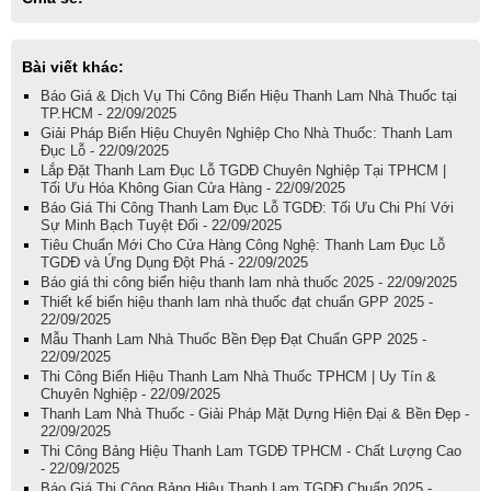
Bài viết khác:
Báo Giá & Dịch Vụ Thi Công Biển Hiệu Thanh Lam Nhà Thuốc tại
TP.HCM - 22/09/2025
Giải Pháp Biển Hiệu Chuyên Nghiệp Cho Nhà Thuốc: Thanh Lam
Đục Lỗ - 22/09/2025
Lắp Đặt Thanh Lam Đục Lỗ TGDĐ Chuyên Nghiệp Tại TPHCM |
Tối Ưu Hóa Không Gian Cửa Hàng - 22/09/2025
Báo Giá Thi Công Thanh Lam Đục Lỗ TGDĐ: Tối Ưu Chi Phí Với
Sự Minh Bạch Tuyệt Đối - 22/09/2025
Tiêu Chuẩn Mới Cho Cửa Hàng Công Nghệ: Thanh Lam Đục Lỗ
TGDĐ và Ứng Dụng Đột Phá - 22/09/2025
Báo giá thi công biển hiệu thanh lam nhà thuốc 2025 - 22/09/2025
Thiết kế biển hiệu thanh lam nhà thuốc đạt chuẩn GPP 2025 -
22/09/2025
Mẫu Thanh Lam Nhà Thuốc Bền Đẹp Đạt Chuẩn GPP 2025 -
22/09/2025
Thi Công Biển Hiệu Thanh Lam Nhà Thuốc TPHCM | Uy Tín &
Chuyên Nghiệp - 22/09/2025
Thanh Lam Nhà Thuốc - Giải Pháp Mặt Dựng Hiện Đại & Bền Đẹp -
22/09/2025
Thi Công Bảng Hiệu Thanh Lam TGDĐ TPHCM - Chất Lượng Cao
- 22/09/2025
Báo Giá Thi Công Bảng Hiệu Thanh Lam TGDĐ Chuẩn 2025 -