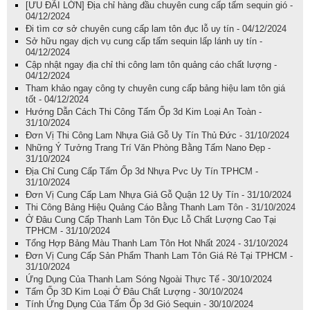
[ƯU ĐÃI LỚN] Địa chỉ hàng đầu chuyên cung cấp tấm sequin gió -
04/12/2024
Đi tìm cơ sở chuyên cung cấp lam tôn đục lỗ uy tín - 04/12/2024
Sở hữu ngay dịch vụ cung cấp tấm sequin lấp lánh uy tín -
04/12/2024
Cập nhật ngay địa chỉ thi công lam tôn quảng cáo chất lượng -
04/12/2024
Tham khảo ngay công ty chuyên cung cấp bảng hiệu lam tôn giá
tốt - 04/12/2024
Hướng Dẫn Cách Thi Công Tấm Ốp 3d Kim Loại An Toàn -
31/10/2024
Đơn Vị Thi Công Lam Nhựa Giả Gỗ Uy Tín Thủ Đức - 31/10/2024
Những Ý Tưởng Trang Trí Văn Phòng Bằng Tấm Nano Đẹp -
31/10/2024
Địa Chỉ Cung Cấp Tấm Ốp 3d Nhựa Pvc Uy Tín TPHCM -
31/10/2024
Đơn Vị Cung Cấp Lam Nhựa Giả Gỗ Quận 12 Uy Tín - 31/10/2024
Thi Công Bảng Hiệu Quảng Cáo Bằng Thanh Lam Tôn - 31/10/2024
Ở Đâu Cung Cấp Thanh Lam Tôn Đục Lỗ Chất Lượng Cao Tại
TPHCM - 31/10/2024
Tổng Hợp Bảng Màu Thanh Lam Tôn Hot Nhất 2024 - 31/10/2024
Đơn Vị Cung Cấp Sản Phẩm Thanh Lam Tôn Giá Rẻ Tại TPHCM -
31/10/2024
Ứng Dụng Của Thanh Lam Sóng Ngoài Thực Tế - 30/10/2024
Tấm Ốp 3D Kim Loại Ở Đâu Chất Lượng - 30/10/2024
Tính Ứng Dụng Của Tấm Ốp 3d Gió Sequin - 30/10/2024