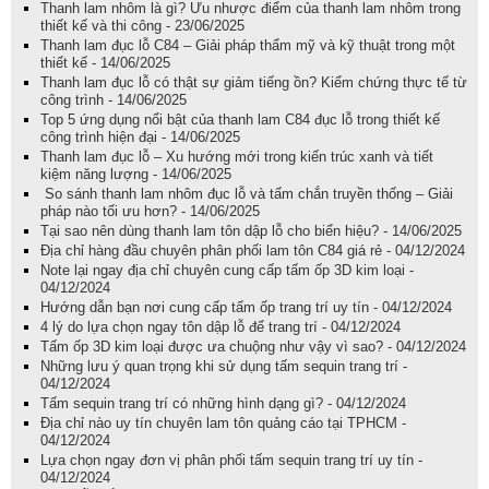
Thanh lam nhôm là gì? Ưu nhược điểm của thanh lam nhôm trong
thiết kế và thi công - 23/06/2025
Thanh lam đục lỗ C84 – Giải pháp thẩm mỹ và kỹ thuật trong một
thiết kế - 14/06/2025
Thanh lam đục lỗ có thật sự giảm tiếng ồn? Kiểm chứng thực tế từ
công trình - 14/06/2025
Top 5 ứng dụng nổi bật của thanh lam C84 đục lỗ trong thiết kế
công trình hiện đại - 14/06/2025
Thanh lam đục lỗ – Xu hướng mới trong kiến trúc xanh và tiết
kiệm năng lượng - 14/06/2025
So sánh thanh lam nhôm đục lỗ và tấm chắn truyền thống – Giải
pháp nào tối ưu hơn? - 14/06/2025
Tại sao nên dùng thanh lam tôn dập lỗ cho biển hiệu? - 14/06/2025
Địa chỉ hàng đầu chuyên phân phối lam tôn C84 giá rẻ - 04/12/2024
Note lại ngay địa chỉ chuyên cung cấp tấm ốp 3D kim loại -
04/12/2024
Hướng dẫn bạn nơi cung cấp tấm ốp trang trí uy tín - 04/12/2024
4 lý do lựa chọn ngay tôn dập lỗ để trang trí - 04/12/2024
Tấm ốp 3D kim loại được ưa chuộng như vậy vì sao? - 04/12/2024
Những lưu ý quan trọng khi sử dụng tấm sequin trang trí -
04/12/2024
Tấm sequin trang trí có những hình dạng gì? - 04/12/2024
Địa chỉ nào uy tín chuyên lam tôn quảng cáo tại TPHCM -
04/12/2024
Lựa chọn ngay đơn vị phân phối tấm sequin trang trí uy tín -
04/12/2024