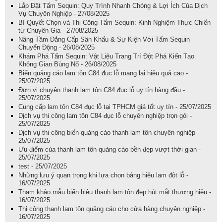
Lắp Đặt Tấm Sequin: Quy Trình Nhanh Chóng & Lợi Ích Của Dịch
Vụ Chuyên Nghiệp - 27/08/2025
Bí Quyết Chọn và Thi Công Tấm Sequin: Kinh Nghiệm Thực Chiến
từ Chuyên Gia - 27/08/2025
Nâng Tầm Đẳng Cấp Sân Khấu & Sự Kiện Với Tấm Sequin
Chuyển Động - 26/08/2025
Khám Phá Tấm Sequin: Vật Liệu Trang Trí Đột Phá Kiến Tạo
Không Gian Bùng Nổ - 26/08/2025
Biển quảng cáo lam tôn C84 đục lỗ mang lại hiệu quả cao -
25/07/2025
Đơn vị chuyên thanh lam tôn C84 đục lỗ uy tín hàng đầu -
25/07/2025
Cung cấp lam tôn C84 đục lỗ tại TPHCM giá tốt uy tín - 25/07/2025
Dịch vụ thi công lam tôn C84 đục lỗ chuyên nghiệp trọn gói -
25/07/2025
Dịch vụ thi công biển quảng cáo thanh lam tôn chuyên nghiệp -
25/07/2025
Ưu điểm của thanh lam tôn quảng cáo bền đẹp vượt thời gian -
25/07/2025
test - 25/07/2025
Những lưu ý quan trọng khi lựa chọn bảng hiệu lam đột lỗ -
16/07/2025
Tham khảo mẫu biển hiệu thanh lam tôn đẹp hút mắt thương hiệu -
16/07/2025
Thi công thanh lam tôn quảng cáo cho cửa hàng chuyên nghiệp -
16/07/2025