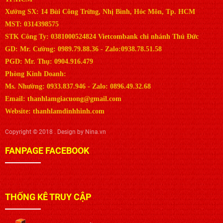
Xưởng SX: 14 Bùi Công Trừng, Nhị Bình, Hóc Môn, Tp. HCM
MST: 0314398575
STK Công Ty: 0381000524824 Vietcombank chi nhánh Thủ Đức
GD: Mr. Cường: 0989.79.88.36 - Zalo:0938.78.51.58
PGD: Mr. Thụ: 0904.916.479
Phòng Kinh Doanh:
Ms. Nhường: 0933.837.946 - Zalo: 0896.49.32.68
Email: thanhlamgiacuong@gmail.com
Website: thanhlamdinhhinh.com
Copyright © 2018 . Design by Nina.vn
FANPAGE FACEBOOK
THỐNG KÊ TRUY CẬP