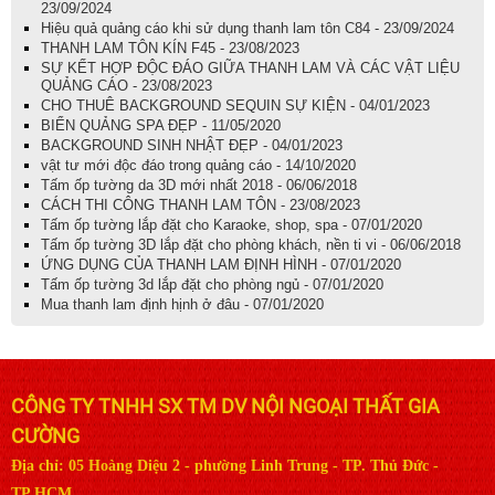
23/09/2024
Hiệu quả quảng cáo khi sử dụng thanh lam tôn C84 - 23/09/2024
THANH LAM TÔN KÍN F45 - 23/08/2023
SỰ KẾT HỢP ĐỘC ĐÁO GIỮA THANH LAM VÀ CÁC VẬT LIỆU
QUẢNG CÁO - 23/08/2023
CHO THUÊ BACKGROUND SEQUIN SỰ KIỆN - 04/01/2023
BIỂN QUẢNG SPA ĐẸP - 11/05/2020
BACKGROUND SINH NHẬT ĐẸP - 04/01/2023
vật tư mới độc đáo trong quảng cáo - 14/10/2020
Tấm ốp tường da 3D mới nhất 2018 - 06/06/2018
CÁCH THI CÔNG THANH LAM TÔN - 23/08/2023
Tấm ốp tường lắp đặt cho Karaoke, shop, spa - 07/01/2020
Tấm ốp tường 3D lắp đặt cho phòng khách, nền ti vi - 06/06/2018
ỨNG DỤNG CỦA THANH LAM ĐỊNH HÌNH - 07/01/2020
Tấm ốp tường 3d lắp đặt cho phòng ngủ - 07/01/2020
Mua thanh lam định hịnh ở đâu - 07/01/2020
CÔNG TY TNHH SX TM DV NỘI NGOẠI THẤT GIA
CƯỜNG
Địa chỉ: 05 Hoàng Diệu 2 - phường Linh Trung - TP. Thủ Đức -
TP.HCM