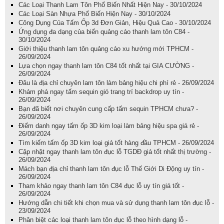
Các Loại Thanh Lam Tôn Phổ Biến Nhất Hiện Nay - 30/10/2024
Các Loại Sàn Nhựa Phổ Biến Hiện Nay - 30/10/2024
Công Dụng Của Tấm Ốp 3d Đơn Giản, Hiệu Quả Cao - 30/10/2024
Ứng dụng đa dạng của biển quảng cáo thanh lam tôn C84 -
30/10/2024
Giới thiệu thanh lam tôn quảng cáo xu hướng mới TPHCM -
26/09/2024
Lựa chọn ngay thanh lam tôn C84 tốt nhất tại GIA CƯỜNG -
26/09/2024
Đâu là địa chỉ chuyên lam tôn làm bảng hiệu chi phí rẻ - 26/09/2024
Khám phá ngay tấm sequin gió trang trí backdrop uy tín -
26/09/2024
Bạn đã biết nơi chuyên cung cấp tấm sequin TPHCM chưa? -
26/09/2024
Điểm danh ngay tấm ốp 3D kim loại làm bảng hiệu spa giá rẻ -
26/09/2024
Tìm kiếm tấm ốp 3D kim loại giá tốt hàng đầu TPHCM - 26/09/2024
Cập nhật ngay thanh lam tôn đục lỗ TGDĐ giá tốt nhất thị trường -
26/09/2024
Mách bạn địa chỉ thanh lam tôn đục lỗ Thế Giới Di Động uy tín -
26/09/2024
Tham khảo ngay thanh lam tôn C84 đục lỗ uy tín giá tốt -
26/09/2024
Hướng dẫn chi tiết khi chọn mua và sử dụng thanh lam tôn đục lỗ -
23/09/2024
Phân biệt các loại thanh lam tôn đục lỗ theo hình dạng lỗ -