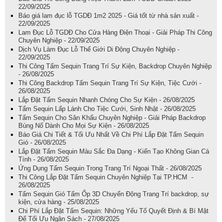
22/09/2025
Báo giá lam đục lỗ TGDĐ 1m2 2025 - Giá tốt từ nhà sản xuất -
22/09/2025
Lam Đục Lỗ TGDĐ Cho Cửa Hàng Điện Thoại - Giải Pháp Thi Công
Chuyên Nghiệp - 22/09/2025
Dịch Vụ Làm Đục Lỗ Thế Giới Di Động Chuyên Nghiệp -
22/09/2025
Thi Công Tấm Sequin Trang Trí Sự Kiện, Backdrop Chuyên Nghiệp
- 26/08/2025
Thi Công Backdrop Tấm Sequin Trang Trí Sự Kiện, Tiệc Cưới -
26/08/2025
Lắp Đặt Tấm Sequin Nhanh Chóng Cho Sự Kiện - 26/08/2025
Tấm Sequin Lấp Lánh Cho Tiệc Cưới, Sinh Nhật - 26/08/2025
Tấm Sequin Cho Sân Khấu Chuyên Nghiệp - Giải Pháp Backdrop
Bùng Nổ Dành Cho Mọi Sự Kiện - 26/08/2025
Báo Giá Chi Tiết & Tối Ưu Nhất Về Chi Phí Lắp Đặt Tấm Sequin
Gió - 26/08/2025
Lắp Đặt Tấm Sequin Màu Sắc Đa Dạng - Kiến Tạo Không Gian Cá
Tính - 26/08/2025
Ứng Dụng Tấm Sequin Trong Trang Trí Ngoại Thất - 26/08/2025
Thi Công Lắp Đặt Tấm Sequin Chuyên Nghiệp Tại TP.HCM -
26/08/2025
Tấm Sequin Gió Tấm Ốp 3D Chuyển Động Trang Trí backdrop, sự
kiện, cửa hàng - 25/08/2025
Chi Phí Lắp Đặt Tấm Sequin: Những Yếu Tố Quyết Định & Bí Mật
Để Tối Ưu Ngân Sách - 27/08/2025