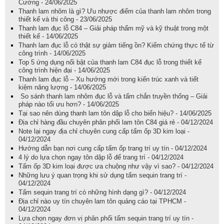
Cường - 24/06/2025
Thanh lam nhôm là gì? Ưu nhược điểm của thanh lam nhôm trong
thiết kế và thi công - 23/06/2025
Thanh lam đục lỗ C84 – Giải pháp thẩm mỹ và kỹ thuật trong một
thiết kế - 14/06/2025
Thanh lam đục lỗ có thật sự giảm tiếng ồn? Kiểm chứng thực tế từ
công trình - 14/06/2025
Top 5 ứng dụng nổi bật của thanh lam C84 đục lỗ trong thiết kế
công trình hiện đại - 14/06/2025
Thanh lam đục lỗ – Xu hướng mới trong kiến trúc xanh và tiết
kiệm năng lượng - 14/06/2025
So sánh thanh lam nhôm đục lỗ và tấm chắn truyền thống – Giải
pháp nào tối ưu hơn? - 14/06/2025
Tại sao nên dùng thanh lam tôn dập lỗ cho biển hiệu? - 14/06/2025
Địa chỉ hàng đầu chuyên phân phối lam tôn C84 giá rẻ - 04/12/2024
Note lại ngay địa chỉ chuyên cung cấp tấm ốp 3D kim loại -
04/12/2024
Hướng dẫn bạn nơi cung cấp tấm ốp trang trí uy tín - 04/12/2024
4 lý do lựa chọn ngay tôn dập lỗ để trang trí - 04/12/2024
Tấm ốp 3D kim loại được ưa chuộng như vậy vì sao? - 04/12/2024
Những lưu ý quan trọng khi sử dụng tấm sequin trang trí -
04/12/2024
Tấm sequin trang trí có những hình dạng gì? - 04/12/2024
Địa chỉ nào uy tín chuyên lam tôn quảng cáo tại TPHCM -
04/12/2024
Lựa chọn ngay đơn vị phân phối tấm sequin trang trí uy tín -