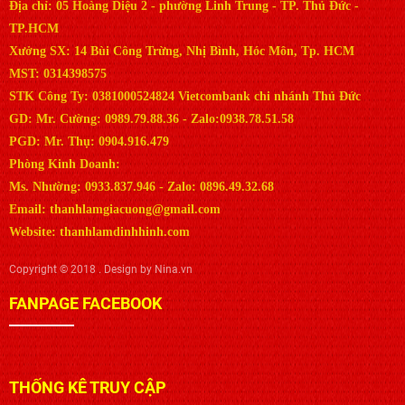
Địa chỉ: 05 Hoàng Diệu 2 - phường Linh Trung - TP. Thủ Đức -
TP.HCM
Xưởng SX: 14 Bùi Công Trừng, Nhị Bình, Hóc Môn, Tp. HCM
MST: 0314398575
STK Công Ty: 0381000524824 Vietcombank chi nhánh Thủ Đức
GD: Mr. Cường: 0989.79.88.36 - Zalo:0938.78.51.58
PGD: Mr. Thụ: 0904.916.479
Phòng Kinh Doanh:
Ms. Nhường: 0933.837.946 - Zalo: 0896.49.32.68
Email: thanhlamgiacuong@gmail.com
Website: thanhlamdinhhinh.com
Copyright © 2018 . Design by Nina.vn
FANPAGE FACEBOOK
THỐNG KÊ TRUY CẬP