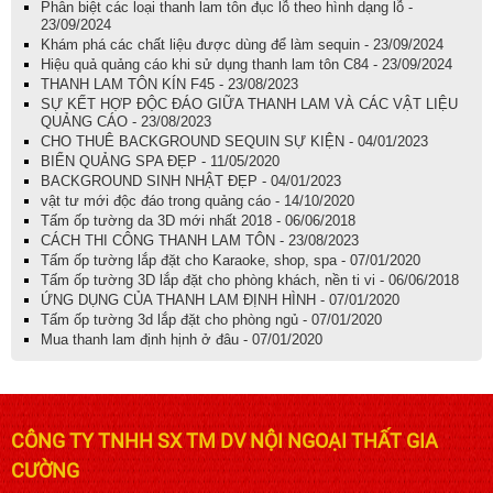
Phân biệt các loại thanh lam tôn đục lỗ theo hình dạng lỗ -
23/09/2024
Khám phá các chất liệu được dùng để làm sequin - 23/09/2024
Hiệu quả quảng cáo khi sử dụng thanh lam tôn C84 - 23/09/2024
THANH LAM TÔN KÍN F45 - 23/08/2023
SỰ KẾT HỢP ĐỘC ĐÁO GIỮA THANH LAM VÀ CÁC VẬT LIỆU
QUẢNG CÁO - 23/08/2023
CHO THUÊ BACKGROUND SEQUIN SỰ KIỆN - 04/01/2023
BIỂN QUẢNG SPA ĐẸP - 11/05/2020
BACKGROUND SINH NHẬT ĐẸP - 04/01/2023
vật tư mới độc đáo trong quảng cáo - 14/10/2020
Tấm ốp tường da 3D mới nhất 2018 - 06/06/2018
CÁCH THI CÔNG THANH LAM TÔN - 23/08/2023
Tấm ốp tường lắp đặt cho Karaoke, shop, spa - 07/01/2020
Tấm ốp tường 3D lắp đặt cho phòng khách, nền ti vi - 06/06/2018
ỨNG DỤNG CỦA THANH LAM ĐỊNH HÌNH - 07/01/2020
Tấm ốp tường 3d lắp đặt cho phòng ngủ - 07/01/2020
Mua thanh lam định hịnh ở đâu - 07/01/2020
CÔNG TY TNHH SX TM DV NỘI NGOẠI THẤT GIA
CƯỜNG