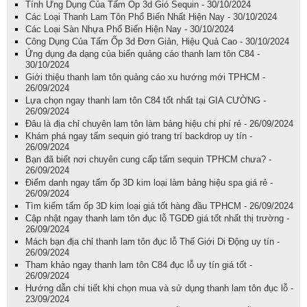
Tính Ứng Dụng Của Tấm Ốp 3d Gió Sequin - 30/10/2024
Các Loại Thanh Lam Tôn Phổ Biến Nhất Hiện Nay - 30/10/2024
Các Loại Sàn Nhựa Phổ Biến Hiện Nay - 30/10/2024
Công Dụng Của Tấm Ốp 3d Đơn Giản, Hiệu Quả Cao - 30/10/2024
Ứng dụng đa dạng của biển quảng cáo thanh lam tôn C84 -
30/10/2024
Giới thiệu thanh lam tôn quảng cáo xu hướng mới TPHCM -
26/09/2024
Lựa chọn ngay thanh lam tôn C84 tốt nhất tại GIA CƯỜNG -
26/09/2024
Đâu là địa chỉ chuyên lam tôn làm bảng hiệu chi phí rẻ - 26/09/2024
Khám phá ngay tấm sequin gió trang trí backdrop uy tín -
26/09/2024
Bạn đã biết nơi chuyên cung cấp tấm sequin TPHCM chưa? -
26/09/2024
Điểm danh ngay tấm ốp 3D kim loại làm bảng hiệu spa giá rẻ -
26/09/2024
Tìm kiếm tấm ốp 3D kim loại giá tốt hàng đầu TPHCM - 26/09/2024
Cập nhật ngay thanh lam tôn đục lỗ TGDĐ giá tốt nhất thị trường -
26/09/2024
Mách bạn địa chỉ thanh lam tôn đục lỗ Thế Giới Di Động uy tín -
26/09/2024
Tham khảo ngay thanh lam tôn C84 đục lỗ uy tín giá tốt -
26/09/2024
Hướng dẫn chi tiết khi chọn mua và sử dụng thanh lam tôn đục lỗ -
23/09/2024