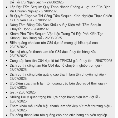
Để Tối Ưu Ngân Sách - 27/08/2025
Lắp Đặt Tấm Sequin: Quy Trình Nhanh Chóng & Lợi Ích Của Dịch
Vụ Chuyên Nghiệp - 27/08/2025
Bí Quyết Chọn và Thi Công Tấm Sequin: Kinh Nghiệm Thực Chiến
từ Chuyên Gia - 27/08/2025
Nâng Tầm Đẳng Cấp Sân Khấu & Sự Kiện Với Tấm Sequin
Chuyển Động - 26/08/2025
Khám Phá Tấm Sequin: Vật Liệu Trang Trí Đột Phá Kiến Tạo
Không Gian Bùng Nổ - 26/08/2025
Biển quảng cáo lam tôn C84 đục lỗ mang lại hiệu quả cao -
25/07/2025
Đơn vị chuyên thanh lam tôn C84 đục lỗ uy tín hàng đầu -
25/07/2025
Cung cấp lam tôn C84 đục lỗ tại TPHCM giá tốt uy tín - 25/07/2025
Dịch vụ thi công lam tôn C84 đục lỗ chuyên nghiệp trọn gói -
25/07/2025
Dịch vụ thi công biển quảng cáo thanh lam tôn chuyên nghiệp -
25/07/2025
Ưu điểm của thanh lam tôn quảng cáo bền đẹp vượt thời gian -
25/07/2025
test - 25/07/2025
Những lưu ý quan trọng khi lựa chọn bảng hiệu lam đột lỗ -
16/07/2025
Tham khảo mẫu biển hiệu thanh lam tôn đẹp hút mắt thương hiệu -
16/07/2025
Thi công thanh lam tôn quảng cáo cho cửa hàng chuyên nghiệp -