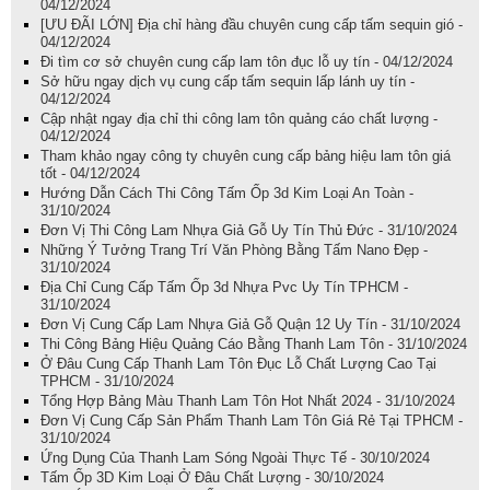
04/12/2024
[ƯU ĐÃI LỚN] Địa chỉ hàng đầu chuyên cung cấp tấm sequin gió -
04/12/2024
Đi tìm cơ sở chuyên cung cấp lam tôn đục lỗ uy tín - 04/12/2024
Sở hữu ngay dịch vụ cung cấp tấm sequin lấp lánh uy tín -
04/12/2024
Cập nhật ngay địa chỉ thi công lam tôn quảng cáo chất lượng -
04/12/2024
Tham khảo ngay công ty chuyên cung cấp bảng hiệu lam tôn giá
tốt - 04/12/2024
Hướng Dẫn Cách Thi Công Tấm Ốp 3d Kim Loại An Toàn -
31/10/2024
Đơn Vị Thi Công Lam Nhựa Giả Gỗ Uy Tín Thủ Đức - 31/10/2024
Những Ý Tưởng Trang Trí Văn Phòng Bằng Tấm Nano Đẹp -
31/10/2024
Địa Chỉ Cung Cấp Tấm Ốp 3d Nhựa Pvc Uy Tín TPHCM -
31/10/2024
Đơn Vị Cung Cấp Lam Nhựa Giả Gỗ Quận 12 Uy Tín - 31/10/2024
Thi Công Bảng Hiệu Quảng Cáo Bằng Thanh Lam Tôn - 31/10/2024
Ở Đâu Cung Cấp Thanh Lam Tôn Đục Lỗ Chất Lượng Cao Tại
TPHCM - 31/10/2024
Tổng Hợp Bảng Màu Thanh Lam Tôn Hot Nhất 2024 - 31/10/2024
Đơn Vị Cung Cấp Sản Phẩm Thanh Lam Tôn Giá Rẻ Tại TPHCM -
31/10/2024
Ứng Dụng Của Thanh Lam Sóng Ngoài Thực Tế - 30/10/2024
Tấm Ốp 3D Kim Loại Ở Đâu Chất Lượng - 30/10/2024