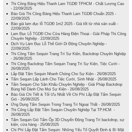
Thi Công Bảng Hiệu Thanh Lam TGDĐ TPHCM - Chất Lượng Cao
- 22/09/2025
Báo Giá Thi Công Bảng Hiệu Thanh Lam TGDĐ Chuẩn 2025 -
22/09/2025
Báo giá lam đục lỗ TGDĐ 1m2 2025 - Giá tốt từ nhà sản xuất -
22/09/2025
Lam Đục Lỗ TGDĐ Cho Cửa Hàng Điện Thoại - Giải Pháp Thi Công
Chuyên Nghiệp - 22/09/2025
Dịch Vụ Làm Đục Lỗ Thế Giới Di Động Chuyên Nghiệp -
22/09/2025
Thi Công Tấm Sequin Trang Trí Sự Kiện, Backdrop Chuyên Nghiệp
- 26/08/2025
Thi Công Backdrop Tấm Sequin Trang Trí Sự Kiện, Tiệc Cưới -
26/08/2025
Lắp Đặt Tấm Sequin Nhanh Chóng Cho Sự Kiện - 26/08/2025
Tấm Sequin Lấp Lánh Cho Tiệc Cưới, Sinh Nhật - 26/08/2025
Tấm Sequin Cho Sân Khấu Chuyên Nghiệp - Giải Pháp Backdrop
Bùng Nổ Dành Cho Mọi Sự Kiện - 26/08/2025
Báo Giá Chi Tiết & Tối Ưu Nhất Về Chi Phí Lắp Đặt Tấm Sequin
Gió - 26/08/2025
Ứng Dụng Tấm Sequin Trong Trang Trí Ngoại Thất - 26/08/2025
Thi Công Lắp Đặt Tấm Sequin Chuyên Nghiệp Tại TP.HCM -
26/08/2025
Tấm Sequin Gió Tấm Ốp 3D Chuyển Động Trang Trí backdrop, sự
kiện, cửa hàng - 25/08/2025
Chi Phí Lắp Đặt Tấm Sequin: Những Yếu Tố Quyết Định & Bí Mật