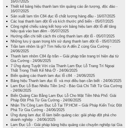
16/07/2025
Thiết kế bảng hiệu thanh lam tôn quảng cáo ấn tượng, độc đáo -
16/07/2025
Sản xuất lam tôn C84 đục lỗ chất lượng hàng đầu - 16/07/2025
Các loại thanh lam đột lỗ và kích thước phổ biến - 05/07/2025
Công nghệ chiếu sáng kết hợp với bảng hiệu lam đột lỗ để tăng
hiệu quả vào ban đêm - 05/07/2025
Hướng dẫn chi tiết cách thi công thanh lam đột lỗ - 05/07/2025
Những lưu ý quan trọng khi sử dụng thanh lam đột lỗ - 05/07/2025
Trần lam nhôm là gì? Tìm hiểu từ A đến Z cùng Gia Cường -
24/06/2025
Thanh lam nhôm C84 ốp trần – Giải pháp trần trang trí hiện đại từ
Gia Cường - 24/06/2025
7 Ứng dụng Tuyệt Vời của Thanh Lam Đục Lỗ Trang Trí Ngoại
Thất Trong Thiết Kế Nhà Ở - 24/06/2025
Biển quảng cáo thanh lam đục lỗ c84 - 24/06/2025
Bảng hiệu Thanh lam đục lỗ và mọi điều bạn cần biết - 24/06/2025
Lam Đục Lỗ Bao Nhiêu Tiền 1m2 - Báo Giá Chi Tiết Từ Gia Cường
- 24/06/2025
Biển Quảng Cáo Bằng Lam Đục Lỗ Cho Mặt Tiền Nhà Phố: Giải
Pháp Đột Phá Từ Gia Cường - 24/06/2025
Nhận Thi Công Lam Đục Lỗ Tại TP.HCM – Giải Pháp Kiến Trúc Đột
Phá Từ Gia Cường - 24/06/2025
Ứng dụng lam đục lỗ làm biển quảng cáo: giải pháp đột phá cho
doanh nghiệp - 24/06/2025
Lam Đục Lỗ - Giải pháp bảng hiệu quảng cáo chuyên nghiệp tại Gia