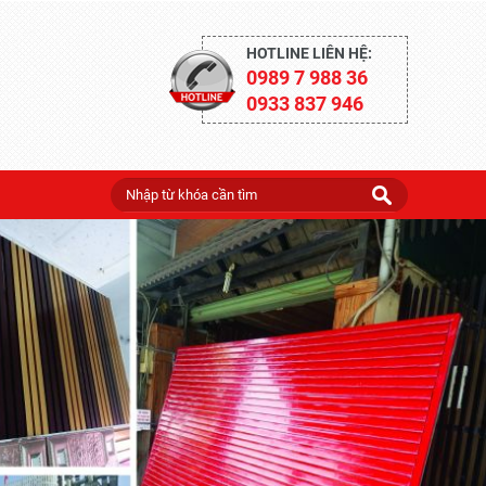
HOTLINE LIÊN HỆ:
0989 7 988 36
0933 837 946