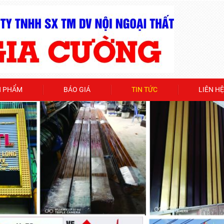
N PHẨM
BÁO GIÁ
TIN TỨC
LIÊN HỆ