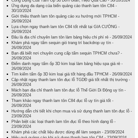
Công Dụng Của Tấm Ốp 3d Đơn Giản, Hiệu Quả Cao - 30/10/2024
Ứng dụng đa dạng của biển quảng cáo thanh lam tôn C84 -
30/10/2024
Giới thiệu thanh lam tôn quảng cáo xu hướng mới TPHCM -
26/09/2024
Lựa chọn ngay thanh lam tôn C84 tốt nhất tại GIA CƯỜNG -
26/09/2024
Đâu là địa chỉ chuyên lam tôn làm bảng hiệu chi phí rẻ - 26/09/2024
Khám phá ngay tấm sequin gió trang trí backdrop uy tín -
26/09/2024
Bạn đã biết nơi chuyên cung cấp tấm sequin TPHCM chưa? -
26/09/2024
Điểm danh ngay tấm ốp 3D kim loại làm bảng hiệu spa giá rẻ -
26/09/2024
Tìm kiếm tấm ốp 3D kim loại giá tốt hàng đầu TPHCM - 26/09/2024
Cập nhật ngay thanh lam tôn đục lỗ TGDĐ giá tốt nhất thị trường -
26/09/2024
Mách bạn địa chỉ thanh lam tôn đục lỗ Thế Giới Di Động uy tín -
26/09/2024
Tham khảo ngay thanh lam tôn C84 đục lỗ uy tín giá tốt -
26/09/2024
Hướng dẫn chi tiết khi chọn mua và sử dụng thanh lam tôn đục lỗ -
23/09/2024
Phân biệt các loại thanh lam tôn đục lỗ theo hình dạng lỗ -
23/09/2024
Khám phá các chất liệu được dùng để làm sequin - 23/09/2024
Hiệu quả quảng cáo khi sử dụng thanh lam tôn C84 - 23/09/2024