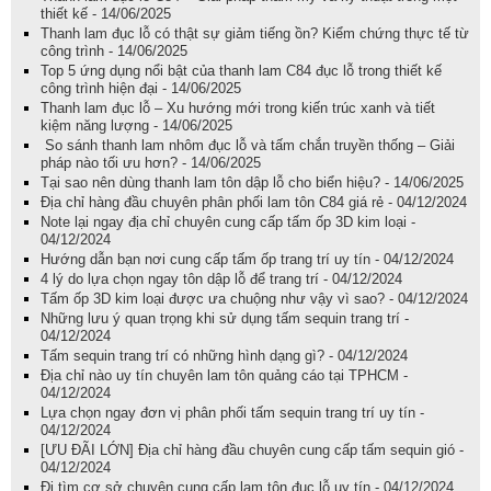
thiết kế - 14/06/2025
Thanh lam đục lỗ có thật sự giảm tiếng ồn? Kiểm chứng thực tế từ
công trình - 14/06/2025
Top 5 ứng dụng nổi bật của thanh lam C84 đục lỗ trong thiết kế
công trình hiện đại - 14/06/2025
Thanh lam đục lỗ – Xu hướng mới trong kiến trúc xanh và tiết
kiệm năng lượng - 14/06/2025
So sánh thanh lam nhôm đục lỗ và tấm chắn truyền thống – Giải
pháp nào tối ưu hơn? - 14/06/2025
Tại sao nên dùng thanh lam tôn dập lỗ cho biển hiệu? - 14/06/2025
Địa chỉ hàng đầu chuyên phân phối lam tôn C84 giá rẻ - 04/12/2024
Note lại ngay địa chỉ chuyên cung cấp tấm ốp 3D kim loại -
04/12/2024
Hướng dẫn bạn nơi cung cấp tấm ốp trang trí uy tín - 04/12/2024
4 lý do lựa chọn ngay tôn dập lỗ để trang trí - 04/12/2024
Tấm ốp 3D kim loại được ưa chuộng như vậy vì sao? - 04/12/2024
Những lưu ý quan trọng khi sử dụng tấm sequin trang trí -
04/12/2024
Tấm sequin trang trí có những hình dạng gì? - 04/12/2024
Địa chỉ nào uy tín chuyên lam tôn quảng cáo tại TPHCM -
04/12/2024
Lựa chọn ngay đơn vị phân phối tấm sequin trang trí uy tín -
04/12/2024
[ƯU ĐÃI LỚN] Địa chỉ hàng đầu chuyên cung cấp tấm sequin gió -
04/12/2024
Đi tìm cơ sở chuyên cung cấp lam tôn đục lỗ uy tín - 04/12/2024