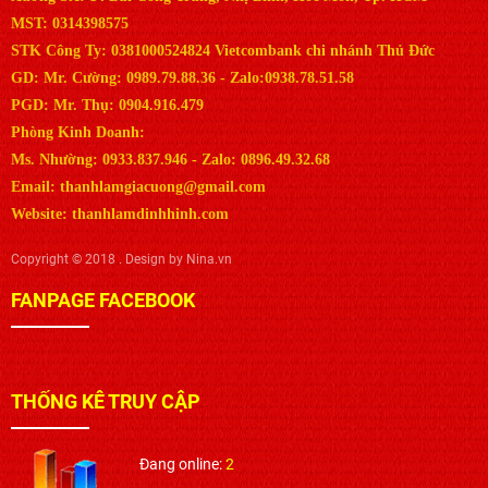
MST: 0314398575
STK Công Ty: 0381000524824 Vietcombank chi nhánh Thủ Đức
GD: Mr. Cường: 0989.79.88.36 - Zalo:0938.78.51.58
PGD: Mr. Thụ: 0904.916.479
Phòng Kinh Doanh:
Ms. Nhường: 0933.837.946 - Zalo: 0896.49.32.68
Email: thanhlamgiacuong@gmail.com
Website: thanhlamdinhhinh.com
Copyright © 2018 . Design by Nina.vn
FANPAGE FACEBOOK
THỐNG KÊ TRUY CẬP
Đang online:
2