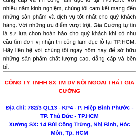
cung cấp và thi công lam đục lỗ tại TP.HCM. Với
nhiều năm kinh nghiệm, chúng tôi cam kết mang đến
những sản phẩm và dịch vụ tốt nhất cho quý khách
hàng. Với những ưu điểm vượt trội, Gia Cường tự tin
là sự lựa chọn hoàn hảo cho quý khách khi có nhu
cầu tìm đơn vị nhận thi công lam đục lỗ tại TP.HCM.
Hãy liên hệ với chúng tôi ngay hôm nay để sở hữu
những sản phẩm chất lượng cao, đẳng cấp và bền
bỉ.
CÔNG TY TNHH SX TM DV NỘI NGOẠI THẤT GIA
CƯỜNG
Địa chỉ: 782/3 QL13 - KP4 - P. Hiệp Bình Phước -
TP. Thủ Đức - TP.HCM
Xưởng SX: 14 Bùi Công Trừng, Nhị Bình, Hóc
Môn, Tp. HCM