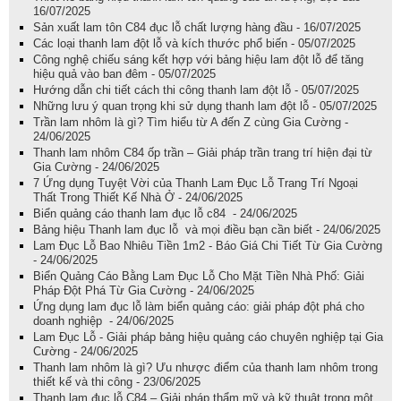
16/07/2025
Sản xuất lam tôn C84 đục lỗ chất lượng hàng đầu - 16/07/2025
Các loại thanh lam đột lỗ và kích thước phổ biến - 05/07/2025
Công nghệ chiếu sáng kết hợp với bảng hiệu lam đột lỗ để tăng
hiệu quả vào ban đêm - 05/07/2025
Hướng dẫn chi tiết cách thi công thanh lam đột lỗ - 05/07/2025
Những lưu ý quan trọng khi sử dụng thanh lam đột lỗ - 05/07/2025
Trần lam nhôm là gì? Tìm hiểu từ A đến Z cùng Gia Cường -
24/06/2025
Thanh lam nhôm C84 ốp trần – Giải pháp trần trang trí hiện đại từ
Gia Cường - 24/06/2025
7 Ứng dụng Tuyệt Vời của Thanh Lam Đục Lỗ Trang Trí Ngoại
Thất Trong Thiết Kế Nhà Ở - 24/06/2025
Biển quảng cáo thanh lam đục lỗ c84 - 24/06/2025
Bảng hiệu Thanh lam đục lỗ và mọi điều bạn cần biết - 24/06/2025
Lam Đục Lỗ Bao Nhiêu Tiền 1m2 - Báo Giá Chi Tiết Từ Gia Cường
- 24/06/2025
Biển Quảng Cáo Bằng Lam Đục Lỗ Cho Mặt Tiền Nhà Phố: Giải
Pháp Đột Phá Từ Gia Cường - 24/06/2025
Ứng dụng lam đục lỗ làm biển quảng cáo: giải pháp đột phá cho
doanh nghiệp - 24/06/2025
Lam Đục Lỗ - Giải pháp bảng hiệu quảng cáo chuyên nghiệp tại Gia
Cường - 24/06/2025
Thanh lam nhôm là gì? Ưu nhược điểm của thanh lam nhôm trong
thiết kế và thi công - 23/06/2025
Thanh lam đục lỗ C84 – Giải pháp thẩm mỹ và kỹ thuật trong một