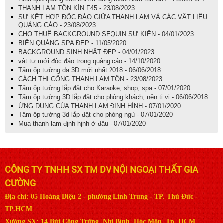
THANH LAM TÔN KÍN F45 - 23/08/2023
SỰ KẾT HỢP ĐỘC ĐÁO GIỮA THANH LAM VÀ CÁC VẬT LIỆU
QUẢNG CÁO - 23/08/2023
CHO THUÊ BACKGROUND SEQUIN SỰ KIỆN - 04/01/2023
BIỂN QUẢNG SPA ĐẸP - 11/05/2020
BACKGROUND SINH NHẬT ĐẸP - 04/01/2023
vật tư mới độc đáo trong quảng cáo - 14/10/2020
Tấm ốp tường da 3D mới nhất 2018 - 06/06/2018
CÁCH THI CÔNG THANH LAM TÔN - 23/08/2023
Tấm ốp tường lắp đặt cho Karaoke, shop, spa - 07/01/2020
Tấm ốp tường 3D lắp đặt cho phòng khách, nền ti vi - 06/06/2018
ỨNG DỤNG CỦA THANH LAM ĐỊNH HÌNH - 07/01/2020
Tấm ốp tường 3d lắp đặt cho phòng ngủ - 07/01/2020
Mua thanh lam định hịnh ở đâu - 07/01/2020
CÔNG TY TNHH SX TM DV NỘI NGOẠI THẤT GIA
CƯỜNG
Địa chỉ: 05 Hoàng Diệu 2 - phường Linh Trung - TP. Thủ Đức -
TP.HCM
Xưởng SX: 14 Bùi Công Trừng, Nhị Bình, Hóc Môn, Tp. HCM