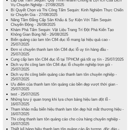
Lắp Đặt Tấm Sequin: Quy Trình Nhanh Chóng & Lợi Ích Của Dịch
Vụ Chuyên Nghiệp - 27/08/2025
Bí Quyết Chọn và Thi Công Tấm Sequin: Kinh Nghiệm Thực Chiến
từ Chuyên Gia - 27/08/2025
Nâng Tầm Đẳng Cấp Sân Khấu & Sự Kiện Với Tấm Sequin
Chuyển Động - 26/08/2025
Khám Phá Tấm Sequin: Vật Liệu Trang Trí Đột Phá Kiến Tạo
Không Gian Bùng Nổ - 26/08/2025
Biển quảng cáo lam tôn C84 đục lỗ mang lại hiệu quả cao -
25/07/2025
Đơn vị chuyên thanh lam tôn C84 đục lỗ uy tín hàng đầu -
25/07/2025
Cung cấp lam tôn C84 đục lỗ tại TPHCM giá tốt uy tín - 25/07/2025
Dịch vụ thi công lam tôn C84 đục lỗ chuyên nghiệp trọn gói -
25/07/2025
Dịch vụ thi công biển quảng cáo thanh lam tôn chuyên nghiệp -
25/07/2025
Ưu điểm của thanh lam tôn quảng cáo bền đẹp vượt thời gian -
25/07/2025
test - 25/07/2025
Những lưu ý quan trọng khi lựa chọn bảng hiệu lam đột lỗ -
16/07/2025
Tham khảo mẫu biển hiệu thanh lam tôn đẹp hút mắt thương hiệu -
16/07/2025
Thi công thanh lam tôn quảng cáo cho cửa hàng chuyên nghiệp -
16/07/2025
Thiết kế bảng hiệu thanh lam tôn quảng cáo ấn tượng, độc đáo -