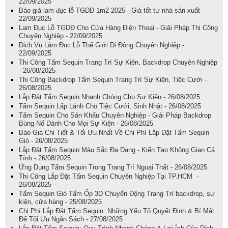
22/09/2025
Báo giá lam đục lỗ TGDĐ 1m2 2025 - Giá tốt từ nhà sản xuất -
22/09/2025
Lam Đục Lỗ TGDĐ Cho Cửa Hàng Điện Thoại - Giải Pháp Thi Công
Chuyên Nghiệp - 22/09/2025
Dịch Vụ Làm Đục Lỗ Thế Giới Di Động Chuyên Nghiệp -
22/09/2025
Thi Công Tấm Sequin Trang Trí Sự Kiện, Backdrop Chuyên Nghiệp
- 26/08/2025
Thi Công Backdrop Tấm Sequin Trang Trí Sự Kiện, Tiệc Cưới -
26/08/2025
Lắp Đặt Tấm Sequin Nhanh Chóng Cho Sự Kiện - 26/08/2025
Tấm Sequin Lấp Lánh Cho Tiệc Cưới, Sinh Nhật - 26/08/2025
Tấm Sequin Cho Sân Khấu Chuyên Nghiệp - Giải Pháp Backdrop
Bùng Nổ Dành Cho Mọi Sự Kiện - 26/08/2025
Báo Giá Chi Tiết & Tối Ưu Nhất Về Chi Phí Lắp Đặt Tấm Sequin
Gió - 26/08/2025
Lắp Đặt Tấm Sequin Màu Sắc Đa Dạng - Kiến Tạo Không Gian Cá
Tính - 26/08/2025
Ứng Dụng Tấm Sequin Trong Trang Trí Ngoại Thất - 26/08/2025
Thi Công Lắp Đặt Tấm Sequin Chuyên Nghiệp Tại TP.HCM -
26/08/2025
Tấm Sequin Gió Tấm Ốp 3D Chuyển Động Trang Trí backdrop, sự
kiện, cửa hàng - 25/08/2025
Chi Phí Lắp Đặt Tấm Sequin: Những Yếu Tố Quyết Định & Bí Mật
Để Tối Ưu Ngân Sách - 27/08/2025