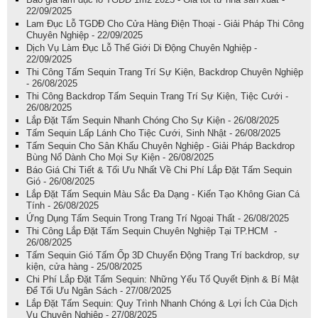
22/09/2025
Lam Đục Lỗ TGDĐ Cho Cửa Hàng Điện Thoại - Giải Pháp Thi Công
Chuyên Nghiệp - 22/09/2025
Dịch Vụ Làm Đục Lỗ Thế Giới Di Động Chuyên Nghiệp -
22/09/2025
Thi Công Tấm Sequin Trang Trí Sự Kiện, Backdrop Chuyên Nghiệp
- 26/08/2025
Thi Công Backdrop Tấm Sequin Trang Trí Sự Kiện, Tiệc Cưới -
26/08/2025
Lắp Đặt Tấm Sequin Nhanh Chóng Cho Sự Kiện - 26/08/2025
Tấm Sequin Lấp Lánh Cho Tiệc Cưới, Sinh Nhật - 26/08/2025
Tấm Sequin Cho Sân Khấu Chuyên Nghiệp - Giải Pháp Backdrop
Bùng Nổ Dành Cho Mọi Sự Kiện - 26/08/2025
Báo Giá Chi Tiết & Tối Ưu Nhất Về Chi Phí Lắp Đặt Tấm Sequin
Gió - 26/08/2025
Lắp Đặt Tấm Sequin Màu Sắc Đa Dạng - Kiến Tạo Không Gian Cá
Tính - 26/08/2025
Ứng Dụng Tấm Sequin Trong Trang Trí Ngoại Thất - 26/08/2025
Thi Công Lắp Đặt Tấm Sequin Chuyên Nghiệp Tại TP.HCM -
26/08/2025
Tấm Sequin Gió Tấm Ốp 3D Chuyển Động Trang Trí backdrop, sự
kiện, cửa hàng - 25/08/2025
Chi Phí Lắp Đặt Tấm Sequin: Những Yếu Tố Quyết Định & Bí Mật
Để Tối Ưu Ngân Sách - 27/08/2025
Lắp Đặt Tấm Sequin: Quy Trình Nhanh Chóng & Lợi Ích Của Dịch
Vụ Chuyên Nghiệp - 27/08/2025