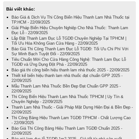
Bài viết khác:
Báo Giá & Dịch Vụ Thi Công Biển Hiệu Thanh Lam Nhà Thuốc tại
TP.HCM - 22/09/2025
Giải Pháp Biển Hiệu Chuyên Nghiệp Cho Nhà Thuốc: Thanh Lam
Đục Lỗ - 22/09/2025
Lắp Đặt Thanh Lam Đục Lỗ TGDĐ Chuyên Nghiệp Tại TPHCM |
Tối Ưu Hóa Không Gian Cửa Hàng - 22/09/2025
Báo Giá Thi Công Thanh Lam Đục Lỗ TGDĐ: Tối Ưu Chi Phí Với
Sự Minh Bạch Tuyệt Đối - 22/09/2025
Tiêu Chuẩn Mới Cho Cửa Hàng Công Nghệ: Thanh Lam Đục Lỗ
TGDĐ và Ứng Dụng Đột Phá - 22/09/2025
Báo giá thi công biển hiệu thanh lam nhà thuốc 2025 - 22/09/2025
Thiết kế biển hiệu thanh lam nhà thuốc đạt chuẩn GPP 2025 -
22/09/2025
Mẫu Thanh Lam Nhà Thuốc Bền Đẹp Đạt Chuẩn GPP 2025 -
22/09/2025
Thi Công Biển Hiệu Thanh Lam Nhà Thuốc TPHCM | Uy Tín &
Chuyên Nghiệp - 22/09/2025
Thanh Lam Nhà Thuốc - Giải Pháp Mặt Dựng Hiện Đại & Bền Đẹp -
22/09/2025
Thi Công Bảng Hiệu Thanh Lam TGDĐ TPHCM - Chất Lượng Cao
- 22/09/2025
Báo Giá Thi Công Bảng Hiệu Thanh Lam TGDĐ Chuẩn 2025 -
22/09/2025
Báo giá lam đục lỗ TGDĐ 1m2 2025 - Giá tốt từ nhà sản xuất -