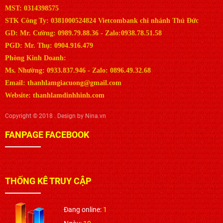
MST: 0314398575
STK Công Ty: 0381000524824 Vietcombank chi nhánh Thủ Đức
GD: Mr. Cường: 0989.79.88.36 - Zalo:0938.78.51.58
PGD: Mr. Thụ: 0904.916.479
Phòng Kinh Doanh:
Ms. Nhường: 0933.837.946 - Zalo: 0896.49.32.68
Email: thanhlamgiacuong@gmail.com
Website: thanhlamdinhhinh.com
Copyright © 2018 . Design by Nina.vn
FANPAGE FACEBOOK
THỐNG KÊ TRUY CẬP
Đang online:
1