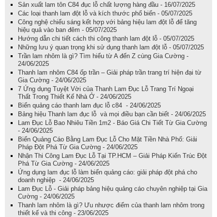
Sản xuất lam tôn C84 đục lỗ chất lượng hàng đầu - 16/07/2025
Các loại thanh lam đột lỗ và kích thước phổ biến - 05/07/2025
Công nghệ chiếu sáng kết hợp với bảng hiệu lam đột lỗ để tăng
hiệu quả vào ban đêm - 05/07/2025
Hướng dẫn chi tiết cách thi công thanh lam đột lỗ - 05/07/2025
Những lưu ý quan trọng khi sử dụng thanh lam đột lỗ - 05/07/2025
Trần lam nhôm là gì? Tìm hiểu từ A đến Z cùng Gia Cường -
24/06/2025
Thanh lam nhôm C84 ốp trần – Giải pháp trần trang trí hiện đại từ
Gia Cường - 24/06/2025
7 Ứng dụng Tuyệt Vời của Thanh Lam Đục Lỗ Trang Trí Ngoại
Thất Trong Thiết Kế Nhà Ở - 24/06/2025
Biển quảng cáo thanh lam đục lỗ c84 - 24/06/2025
Bảng hiệu Thanh lam đục lỗ và mọi điều bạn cần biết - 24/06/2025
Lam Đục Lỗ Bao Nhiêu Tiền 1m2 - Báo Giá Chi Tiết Từ Gia Cường
- 24/06/2025
Biển Quảng Cáo Bằng Lam Đục Lỗ Cho Mặt Tiền Nhà Phố: Giải
Pháp Đột Phá Từ Gia Cường - 24/06/2025
Nhận Thi Công Lam Đục Lỗ Tại TP.HCM – Giải Pháp Kiến Trúc Đột
Phá Từ Gia Cường - 24/06/2025
Ứng dụng lam đục lỗ làm biển quảng cáo: giải pháp đột phá cho
doanh nghiệp - 24/06/2025
Lam Đục Lỗ - Giải pháp bảng hiệu quảng cáo chuyên nghiệp tại Gia
Cường - 24/06/2025
Thanh lam nhôm là gì? Ưu nhược điểm của thanh lam nhôm trong
thiết kế và thi công - 23/06/2025