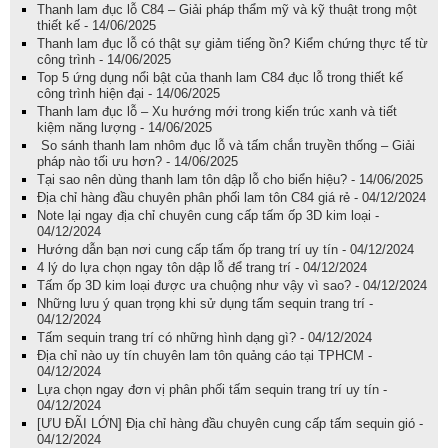
Thanh lam đục lỗ C84 – Giải pháp thẩm mỹ và kỹ thuật trong một
thiết kế - 14/06/2025
Thanh lam đục lỗ có thật sự giảm tiếng ồn? Kiểm chứng thực tế từ
công trình - 14/06/2025
Top 5 ứng dụng nổi bật của thanh lam C84 đục lỗ trong thiết kế
công trình hiện đại - 14/06/2025
Thanh lam đục lỗ – Xu hướng mới trong kiến trúc xanh và tiết
kiệm năng lượng - 14/06/2025
So sánh thanh lam nhôm đục lỗ và tấm chắn truyền thống – Giải
pháp nào tối ưu hơn? - 14/06/2025
Tại sao nên dùng thanh lam tôn dập lỗ cho biển hiệu? - 14/06/2025
Địa chỉ hàng đầu chuyên phân phối lam tôn C84 giá rẻ - 04/12/2024
Note lại ngay địa chỉ chuyên cung cấp tấm ốp 3D kim loại -
04/12/2024
Hướng dẫn bạn nơi cung cấp tấm ốp trang trí uy tín - 04/12/2024
4 lý do lựa chọn ngay tôn dập lỗ để trang trí - 04/12/2024
Tấm ốp 3D kim loại được ưa chuộng như vậy vì sao? - 04/12/2024
Những lưu ý quan trọng khi sử dụng tấm sequin trang trí -
04/12/2024
Tấm sequin trang trí có những hình dạng gì? - 04/12/2024
Địa chỉ nào uy tín chuyên lam tôn quảng cáo tại TPHCM -
04/12/2024
Lựa chọn ngay đơn vị phân phối tấm sequin trang trí uy tín -
04/12/2024
[ƯU ĐÃI LỚN] Địa chỉ hàng đầu chuyên cung cấp tấm sequin gió -
04/12/2024