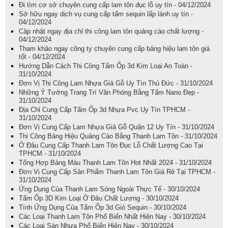
Đi tìm cơ sở chuyên cung cấp lam tôn đục lỗ uy tín - 04/12/2024
Sở hữu ngay dịch vụ cung cấp tấm sequin lấp lánh uy tín -
04/12/2024
Cập nhật ngay địa chỉ thi công lam tôn quảng cáo chất lượng -
04/12/2024
Tham khảo ngay công ty chuyên cung cấp bảng hiệu lam tôn giá
tốt - 04/12/2024
Hướng Dẫn Cách Thi Công Tấm Ốp 3d Kim Loại An Toàn -
31/10/2024
Đơn Vị Thi Công Lam Nhựa Giả Gỗ Uy Tín Thủ Đức - 31/10/2024
Những Ý Tưởng Trang Trí Văn Phòng Bằng Tấm Nano Đẹp -
31/10/2024
Địa Chỉ Cung Cấp Tấm Ốp 3d Nhựa Pvc Uy Tín TPHCM -
31/10/2024
Đơn Vị Cung Cấp Lam Nhựa Giả Gỗ Quận 12 Uy Tín - 31/10/2024
Thi Công Bảng Hiệu Quảng Cáo Bằng Thanh Lam Tôn - 31/10/2024
Ở Đâu Cung Cấp Thanh Lam Tôn Đục Lỗ Chất Lượng Cao Tại
TPHCM - 31/10/2024
Tổng Hợp Bảng Màu Thanh Lam Tôn Hot Nhất 2024 - 31/10/2024
Đơn Vị Cung Cấp Sản Phẩm Thanh Lam Tôn Giá Rẻ Tại TPHCM -
31/10/2024
Ứng Dụng Của Thanh Lam Sóng Ngoài Thực Tế - 30/10/2024
Tấm Ốp 3D Kim Loại Ở Đâu Chất Lượng - 30/10/2024
Tính Ứng Dụng Của Tấm Ốp 3d Gió Sequin - 30/10/2024
Các Loại Thanh Lam Tôn Phổ Biến Nhất Hiện Nay - 30/10/2024
Các Loại Sàn Nhựa Phổ Biến Hiện Nay - 30/10/2024