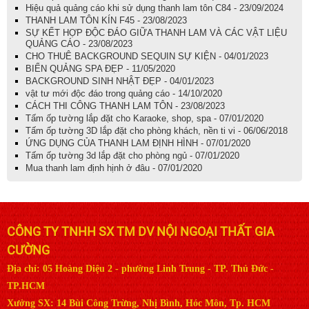
Hiệu quả quảng cáo khi sử dụng thanh lam tôn C84 - 23/09/2024
THANH LAM TÔN KÍN F45 - 23/08/2023
SỰ KẾT HỢP ĐỘC ĐÁO GIỮA THANH LAM VÀ CÁC VẬT LIỆU
QUẢNG CÁO - 23/08/2023
CHO THUÊ BACKGROUND SEQUIN SỰ KIỆN - 04/01/2023
BIỂN QUẢNG SPA ĐẸP - 11/05/2020
BACKGROUND SINH NHẬT ĐẸP - 04/01/2023
vật tư mới độc đáo trong quảng cáo - 14/10/2020
CÁCH THI CÔNG THANH LAM TÔN - 23/08/2023
Tấm ốp tường lắp đặt cho Karaoke, shop, spa - 07/01/2020
Tấm ốp tường 3D lắp đặt cho phòng khách, nền ti vi - 06/06/2018
ỨNG DỤNG CỦA THANH LAM ĐỊNH HÌNH - 07/01/2020
Tấm ốp tường 3d lắp đặt cho phòng ngủ - 07/01/2020
Mua thanh lam định hịnh ở đâu - 07/01/2020
CÔNG TY TNHH SX TM DV NỘI NGOẠI THẤT GIA
CƯỜNG
Địa chỉ: 05 Hoàng Diệu 2 - phường Linh Trung - TP. Thủ Đức -
TP.HCM
Xưởng SX: 14 Bùi Công Trừng, Nhị Bình, Hóc Môn, Tp. HCM