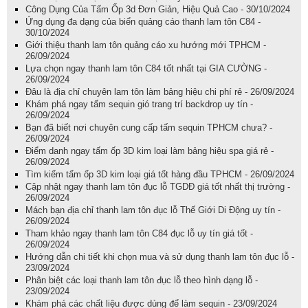
Công Dụng Của Tấm Ốp 3d Đơn Giản, Hiệu Quả Cao - 30/10/2024
Ứng dụng đa dạng của biển quảng cáo thanh lam tôn C84 -
30/10/2024
Giới thiệu thanh lam tôn quảng cáo xu hướng mới TPHCM -
26/09/2024
Lựa chọn ngay thanh lam tôn C84 tốt nhất tại GIA CƯỜNG -
26/09/2024
Đâu là địa chỉ chuyên lam tôn làm bảng hiệu chi phí rẻ - 26/09/2024
Khám phá ngay tấm sequin gió trang trí backdrop uy tín -
26/09/2024
Bạn đã biết nơi chuyên cung cấp tấm sequin TPHCM chưa? -
26/09/2024
Điểm danh ngay tấm ốp 3D kim loại làm bảng hiệu spa giá rẻ -
26/09/2024
Tìm kiếm tấm ốp 3D kim loại giá tốt hàng đầu TPHCM - 26/09/2024
Cập nhật ngay thanh lam tôn đục lỗ TGDĐ giá tốt nhất thị trường -
26/09/2024
Mách bạn địa chỉ thanh lam tôn đục lỗ Thế Giới Di Động uy tín -
26/09/2024
Tham khảo ngay thanh lam tôn C84 đục lỗ uy tín giá tốt -
26/09/2024
Hướng dẫn chi tiết khi chọn mua và sử dụng thanh lam tôn đục lỗ -
23/09/2024
Phân biệt các loại thanh lam tôn đục lỗ theo hình dạng lỗ -
23/09/2024
Khám phá các chất liệu được dùng để làm sequin - 23/09/2024