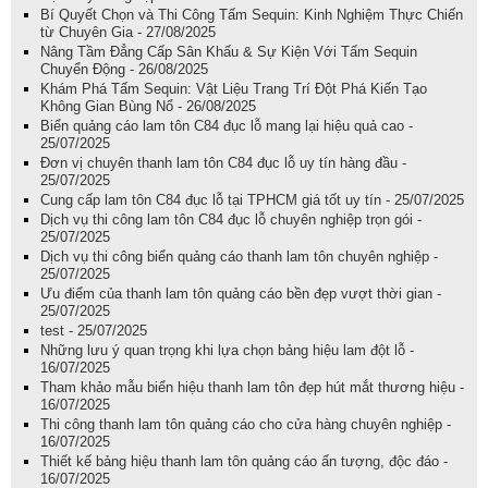
Bí Quyết Chọn và Thi Công Tấm Sequin: Kinh Nghiệm Thực Chiến
từ Chuyên Gia - 27/08/2025
Nâng Tầm Đẳng Cấp Sân Khấu & Sự Kiện Với Tấm Sequin
Chuyển Động - 26/08/2025
Khám Phá Tấm Sequin: Vật Liệu Trang Trí Đột Phá Kiến Tạo
Không Gian Bùng Nổ - 26/08/2025
Biển quảng cáo lam tôn C84 đục lỗ mang lại hiệu quả cao -
25/07/2025
Đơn vị chuyên thanh lam tôn C84 đục lỗ uy tín hàng đầu -
25/07/2025
Cung cấp lam tôn C84 đục lỗ tại TPHCM giá tốt uy tín - 25/07/2025
Dịch vụ thi công lam tôn C84 đục lỗ chuyên nghiệp trọn gói -
25/07/2025
Dịch vụ thi công biển quảng cáo thanh lam tôn chuyên nghiệp -
25/07/2025
Ưu điểm của thanh lam tôn quảng cáo bền đẹp vượt thời gian -
25/07/2025
test - 25/07/2025
Những lưu ý quan trọng khi lựa chọn bảng hiệu lam đột lỗ -
16/07/2025
Tham khảo mẫu biển hiệu thanh lam tôn đẹp hút mắt thương hiệu -
16/07/2025
Thi công thanh lam tôn quảng cáo cho cửa hàng chuyên nghiệp -
16/07/2025
Thiết kế bảng hiệu thanh lam tôn quảng cáo ấn tượng, độc đáo -
16/07/2025