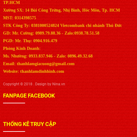
TP.HCM
Xưởng SX: 14 Bùi Công Trừng, Nhị Bình, Hóc Môn, Tp. HCM
MST: 0314398575
STK Công Ty: 0381000524824 Vietcombank chi nhánh Thủ Đức
GD: Mr. Cường: 0989.79.88.36 - Zalo:0938.78.51.58
PGD: Mr. Thụ: 0904.916.479
Phòng Kinh Doanh:
Ms. Nhường: 0933.837.946 - Zalo: 0896.49.32.68
Email: thanhlamgiacuong@gmail.com
Website: thanhlamdinhhinh.com
Copyright © 2018 . Design by Nina.vn
FANPAGE FACEBOOK
THỐNG KÊ TRUY CẬP