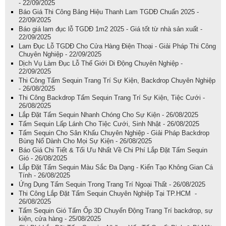
- 22/09/2025
Báo Giá Thi Công Bảng Hiệu Thanh Lam TGDĐ Chuẩn 2025 -
22/09/2025
Báo giá lam đục lỗ TGDĐ 1m2 2025 - Giá tốt từ nhà sản xuất -
22/09/2025
Lam Đục Lỗ TGDĐ Cho Cửa Hàng Điện Thoại - Giải Pháp Thi Công
Chuyên Nghiệp - 22/09/2025
Dịch Vụ Làm Đục Lỗ Thế Giới Di Động Chuyên Nghiệp -
22/09/2025
Thi Công Tấm Sequin Trang Trí Sự Kiện, Backdrop Chuyên Nghiệp
- 26/08/2025
Thi Công Backdrop Tấm Sequin Trang Trí Sự Kiện, Tiệc Cưới -
26/08/2025
Lắp Đặt Tấm Sequin Nhanh Chóng Cho Sự Kiện - 26/08/2025
Tấm Sequin Lấp Lánh Cho Tiệc Cưới, Sinh Nhật - 26/08/2025
Tấm Sequin Cho Sân Khấu Chuyên Nghiệp - Giải Pháp Backdrop
Bùng Nổ Dành Cho Mọi Sự Kiện - 26/08/2025
Báo Giá Chi Tiết & Tối Ưu Nhất Về Chi Phí Lắp Đặt Tấm Sequin
Gió - 26/08/2025
Lắp Đặt Tấm Sequin Màu Sắc Đa Dạng - Kiến Tạo Không Gian Cá
Tính - 26/08/2025
Ứng Dụng Tấm Sequin Trong Trang Trí Ngoại Thất - 26/08/2025
Thi Công Lắp Đặt Tấm Sequin Chuyên Nghiệp Tại TP.HCM -
26/08/2025
Tấm Sequin Gió Tấm Ốp 3D Chuyển Động Trang Trí backdrop, sự
kiện, cửa hàng - 25/08/2025