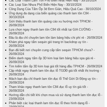
Các Loại Thanh Lam Tôn Phổ Biến Nhất Hiện Nay - 30/10/2024
Các Loại Sàn Nhựa Phổ Biến Hiện Nay - 30/10/2024
Công Dụng Của Tấm Ốp 3d Đơn Giản, Hiệu Quả Cao - 30/10/2024
Ứng dụng đa dạng của biển quảng cáo thanh lam tôn C84 -
30/10/2024
Giới thiệu thanh lam tôn quảng cáo xu hướng mới TPHCM -
26/09/2024
Lựa chọn ngay thanh lam tôn C84 tốt nhất tại GIA CƯỜNG -
26/09/2024
Đâu là địa chỉ chuyên lam tôn làm bảng hiệu chi phí rẻ - 26/09/2024
Khám phá ngay tấm sequin gió trang trí backdrop uy tín -
26/09/2024
Bạn đã biết nơi chuyên cung cấp tấm sequin TPHCM chưa? -
26/09/2024
Điểm danh ngay tấm ốp 3D kim loại làm bảng hiệu spa giá rẻ -
26/09/2024
Tìm kiếm tấm ốp 3D kim loại giá tốt hàng đầu TPHCM - 26/09/2024
Cập nhật ngay thanh lam tôn đục lỗ TGDĐ giá tốt nhất thị trường -
26/09/2024
Mách bạn địa chỉ thanh lam tôn đục lỗ Thế Giới Di Động uy tín -
26/09/2024
Tham khảo ngay thanh lam tôn C84 đục lỗ uy tín giá tốt -
26/09/2024
Hướng dẫn chi tiết khi chọn mua và sử dụng thanh lam tôn đục lỗ -
23/09/2024
Phân biệt các loại thanh lam tôn đục lỗ theo hình dạng lỗ -
23/09/2024