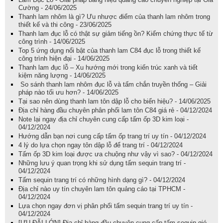
Cường - 24/06/2025
Thanh lam nhôm là gì? Ưu nhược điểm của thanh lam nhôm trong
thiết kế và thi công - 23/06/2025
Thanh lam đục lỗ có thật sự giảm tiếng ồn? Kiểm chứng thực tế từ
công trình - 14/06/2025
Top 5 ứng dụng nổi bật của thanh lam C84 đục lỗ trong thiết kế
công trình hiện đại - 14/06/2025
Thanh lam đục lỗ – Xu hướng mới trong kiến trúc xanh và tiết
kiệm năng lượng - 14/06/2025
So sánh thanh lam nhôm đục lỗ và tấm chắn truyền thống – Giải
pháp nào tối ưu hơn? - 14/06/2025
Tại sao nên dùng thanh lam tôn dập lỗ cho biển hiệu? - 14/06/2025
Địa chỉ hàng đầu chuyên phân phối lam tôn C84 giá rẻ - 04/12/2024
Note lại ngay địa chỉ chuyên cung cấp tấm ốp 3D kim loại -
04/12/2024
Hướng dẫn bạn nơi cung cấp tấm ốp trang trí uy tín - 04/12/2024
4 lý do lựa chọn ngay tôn dập lỗ để trang trí - 04/12/2024
Tấm ốp 3D kim loại được ưa chuộng như vậy vì sao? - 04/12/2024
Những lưu ý quan trọng khi sử dụng tấm sequin trang trí -
04/12/2024
Tấm sequin trang trí có những hình dạng gì? - 04/12/2024
Địa chỉ nào uy tín chuyên lam tôn quảng cáo tại TPHCM -
04/12/2024
Lựa chọn ngay đơn vị phân phối tấm sequin trang trí uy tín -
04/12/2024
[ƯU ĐÃI LỚN] Địa chỉ hàng đầu chuyên cung cấp tấm sequin gió -