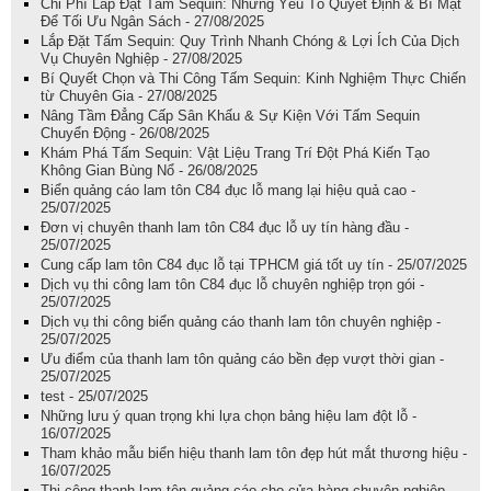
Chi Phí Lắp Đặt Tấm Sequin: Những Yếu Tố Quyết Định & Bí Mật
Để Tối Ưu Ngân Sách - 27/08/2025
Lắp Đặt Tấm Sequin: Quy Trình Nhanh Chóng & Lợi Ích Của Dịch
Vụ Chuyên Nghiệp - 27/08/2025
Bí Quyết Chọn và Thi Công Tấm Sequin: Kinh Nghiệm Thực Chiến
từ Chuyên Gia - 27/08/2025
Nâng Tầm Đẳng Cấp Sân Khấu & Sự Kiện Với Tấm Sequin
Chuyển Động - 26/08/2025
Khám Phá Tấm Sequin: Vật Liệu Trang Trí Đột Phá Kiến Tạo
Không Gian Bùng Nổ - 26/08/2025
Biển quảng cáo lam tôn C84 đục lỗ mang lại hiệu quả cao -
25/07/2025
Đơn vị chuyên thanh lam tôn C84 đục lỗ uy tín hàng đầu -
25/07/2025
Cung cấp lam tôn C84 đục lỗ tại TPHCM giá tốt uy tín - 25/07/2025
Dịch vụ thi công lam tôn C84 đục lỗ chuyên nghiệp trọn gói -
25/07/2025
Dịch vụ thi công biển quảng cáo thanh lam tôn chuyên nghiệp -
25/07/2025
Ưu điểm của thanh lam tôn quảng cáo bền đẹp vượt thời gian -
25/07/2025
test - 25/07/2025
Những lưu ý quan trọng khi lựa chọn bảng hiệu lam đột lỗ -
16/07/2025
Tham khảo mẫu biển hiệu thanh lam tôn đẹp hút mắt thương hiệu -
16/07/2025
Thi công thanh lam tôn quảng cáo cho cửa hàng chuyên nghiệp -