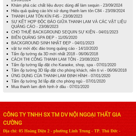
Khám phá các chất liệu được dùng để làm sequin - 23/09/2024
Hiệu quả quảng cáo khi sử dụng thanh lam tôn C84 - 23/09/2024
THANH LAM TÔN KÍN F45 - 23/08/2023
SỰ KẾT HỢP ĐỘC ĐÁO GIỮA THANH LAM VÀ CÁC VẬT LIỆU
QUẢNG CÁO - 23/08/2023
CHO THUÊ BACKGROUND SEQUIN SỰ KIỆN - 04/01/2023
BIỂN QUẢNG SPA ĐẸP - 11/05/2020
BACKGROUND SINH NHẬT ĐẸP - 04/01/2023
vật tư mới độc đáo trong quảng cáo - 14/10/2020
Tấm ốp tường da 3D mới nhất 2018 - 06/06/2018
CÁCH THI CÔNG THANH LAM TÔN - 23/08/2023
Tấm ốp tường lắp đặt cho Karaoke, shop, spa - 07/01/2020
Tấm ốp tường 3D lắp đặt cho phòng khách, nền ti vi - 06/06/2018
ỨNG DỤNG CỦA THANH LAM ĐỊNH HÌNH - 07/01/2020
Tấm ốp tường 3d lắp đặt cho phòng ngủ - 07/01/2020
Mua thanh lam định hịnh ở đâu - 07/01/2020
CÔNG TY TNHH SX TM DV NỘI NGOẠI THẤT GIA
CƯỜNG
Địa chỉ: 05 Hoàng Diệu 2 - phường Linh Trung - TP. Thủ Đức -