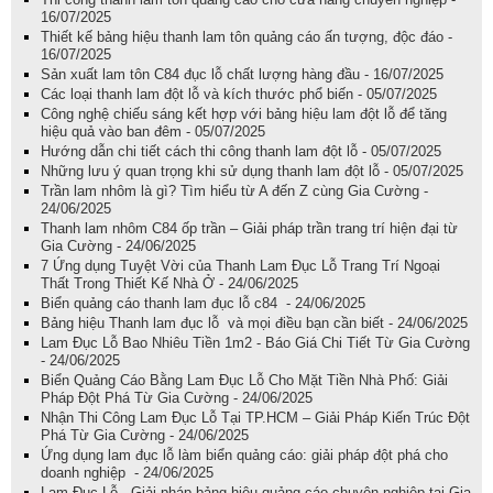
16/07/2025
Thiết kế bảng hiệu thanh lam tôn quảng cáo ấn tượng, độc đáo -
16/07/2025
Sản xuất lam tôn C84 đục lỗ chất lượng hàng đầu - 16/07/2025
Các loại thanh lam đột lỗ và kích thước phổ biến - 05/07/2025
Công nghệ chiếu sáng kết hợp với bảng hiệu lam đột lỗ để tăng
hiệu quả vào ban đêm - 05/07/2025
Hướng dẫn chi tiết cách thi công thanh lam đột lỗ - 05/07/2025
Những lưu ý quan trọng khi sử dụng thanh lam đột lỗ - 05/07/2025
Trần lam nhôm là gì? Tìm hiểu từ A đến Z cùng Gia Cường -
24/06/2025
Thanh lam nhôm C84 ốp trần – Giải pháp trần trang trí hiện đại từ
Gia Cường - 24/06/2025
7 Ứng dụng Tuyệt Vời của Thanh Lam Đục Lỗ Trang Trí Ngoại
Thất Trong Thiết Kế Nhà Ở - 24/06/2025
Biển quảng cáo thanh lam đục lỗ c84 - 24/06/2025
Bảng hiệu Thanh lam đục lỗ và mọi điều bạn cần biết - 24/06/2025
Lam Đục Lỗ Bao Nhiêu Tiền 1m2 - Báo Giá Chi Tiết Từ Gia Cường
- 24/06/2025
Biển Quảng Cáo Bằng Lam Đục Lỗ Cho Mặt Tiền Nhà Phố: Giải
Pháp Đột Phá Từ Gia Cường - 24/06/2025
Nhận Thi Công Lam Đục Lỗ Tại TP.HCM – Giải Pháp Kiến Trúc Đột
Phá Từ Gia Cường - 24/06/2025
Ứng dụng lam đục lỗ làm biển quảng cáo: giải pháp đột phá cho
doanh nghiệp - 24/06/2025
Lam Đục Lỗ - Giải pháp bảng hiệu quảng cáo chuyên nghiệp tại Gia