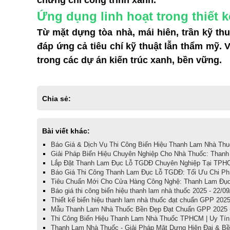
chứng chỉ công trình xanh.
Ứng dụng linh hoạt trong thiết k
Từ mặt dựng tòa nhà, mái hiên, trần kỹ thu
đáp ứng cả tiêu chí kỹ thuật lẫn thẩm mỹ. 
trong các dự án kiến trúc xanh, bền vững.
Chia sẻ:
Bài viết khác:
Báo Giá & Dịch Vụ Thi Công Biển Hiệu Thanh Lam Nhà Thu
Giải Pháp Biển Hiệu Chuyên Nghiệp Cho Nhà Thuốc: Thanh
Lắp Đặt Thanh Lam Đục Lỗ TGDĐ Chuyên Nghiệp Tại TPHC
Báo Giá Thi Công Thanh Lam Đục Lỗ TGDĐ: Tối Ưu Chi Phí
Tiêu Chuẩn Mới Cho Cửa Hàng Công Nghệ: Thanh Lam Đục
Báo giá thi công biển hiệu thanh lam nhà thuốc 2025 - 22/0
Thiết kế biển hiệu thanh lam nhà thuốc đạt chuẩn GPP 2025
Mẫu Thanh Lam Nhà Thuốc Bền Đẹp Đạt Chuẩn GPP 2025 -
Thi Công Biển Hiệu Thanh Lam Nhà Thuốc TPHCM | Uy Tín 
Thanh Lam Nhà Thuốc - Giải Pháp Mặt Dựng Hiện Đại & Bề