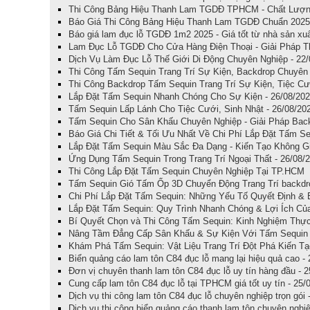
Thi Công Bảng Hiệu Thanh Lam TGDĐ TPHCM - Chất Lượng
Báo Giá Thi Công Bảng Hiệu Thanh Lam TGDĐ Chuẩn 2025 
Báo giá lam đục lỗ TGDĐ 1m2 2025 - Giá tốt từ nhà sản xuấ
Lam Đục Lỗ TGDĐ Cho Cửa Hàng Điện Thoại - Giải Pháp Th
Dịch Vụ Làm Đục Lỗ Thế Giới Di Động Chuyên Nghiệp - 22/
Thi Công Tấm Sequin Trang Trí Sự Kiện, Backdrop Chuyên 
Thi Công Backdrop Tấm Sequin Trang Trí Sự Kiện, Tiệc Cư
Lắp Đặt Tấm Sequin Nhanh Chóng Cho Sự Kiện - 26/08/20
Tấm Sequin Lấp Lánh Cho Tiệc Cưới, Sinh Nhật - 26/08/20
Tấm Sequin Cho Sân Khấu Chuyên Nghiệp - Giải Pháp Back
Báo Giá Chi Tiết & Tối Ưu Nhất Về Chi Phí Lắp Đặt Tấm Se
Lắp Đặt Tấm Sequin Màu Sắc Đa Dạng - Kiến Tạo Không Gi
Ứng Dụng Tấm Sequin Trong Trang Trí Ngoại Thất - 26/08/
Thi Công Lắp Đặt Tấm Sequin Chuyên Nghiệp Tại TP.HCM 
Tấm Sequin Gió Tấm Ốp 3D Chuyển Động Trang Trí backdrop
Chi Phí Lắp Đặt Tấm Sequin: Những Yếu Tố Quyết Định & 
Lắp Đặt Tấm Sequin: Quy Trình Nhanh Chóng & Lợi Ích Của
Bí Quyết Chọn và Thi Công Tấm Sequin: Kinh Nghiệm Thực
Nâng Tầm Đẳng Cấp Sân Khấu & Sự Kiện Với Tấm Sequin 
Khám Phá Tấm Sequin: Vật Liệu Trang Trí Đột Phá Kiến Tạ
Biển quảng cáo lam tôn C84 đục lỗ mang lại hiệu quả cao -
Đơn vị chuyên thanh lam tôn C84 đục lỗ uy tín hàng đầu - 
Cung cấp lam tôn C84 đục lỗ tại TPHCM giá tốt uy tín - 25/
Dịch vụ thi công lam tôn C84 đục lỗ chuyên nghiệp trọn gói 
Dịch vụ thi công biển quảng cáo thanh lam tôn chuyên nghiệ