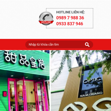
HOTLINE LIÊN HỆ:
0989 7 988 36
0933 837 946