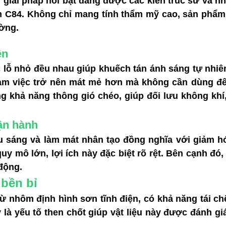
 giải pháp nổi bật đang được các kiến trúc sư và nh
 C84. Không chỉ mang tính thẩm mỹ cao, sản phẩm 
ường.
ên
c lỗ nhỏ đều nhau giúp khuếch tán ánh sáng tự nhiên
làm việc trở nên mát mẻ hơn mà không cần dùng đến
ăng khả năng thông gió chéo, giúp đối lưu không khí
vận hành
u sáng và làm mát nhân tạo đồng nghĩa với giảm hó
 mô lớn, lợi ích này đặc biệt rõ rệt. Bên cạnh đó, 
động.
 bền bỉ
nhôm định hình sơn tĩnh điện, có khả năng tái ch
ây là yếu tố then chốt giúp vật liệu này được đánh 