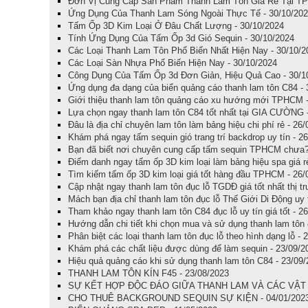
Đơn Vị Cung Cấp Sản Phẩm Thanh Lam Tôn Giá Rẻ Tại TP
Ứng Dụng Của Thanh Lam Sóng Ngoài Thực Tế - 30/10/20
Tấm Ốp 3D Kim Loại Ở Đâu Chất Lượng - 30/10/2024
Tính Ứng Dụng Của Tấm Ốp 3d Gió Sequin - 30/10/2024
Các Loại Thanh Lam Tôn Phổ Biến Nhất Hiện Nay - 30/10/2
Các Loại Sàn Nhựa Phổ Biến Hiện Nay - 30/10/2024
Công Dụng Của Tấm Ốp 3d Đơn Giản, Hiệu Quả Cao - 30/1
Ứng dụng đa dạng của biển quảng cáo thanh lam tôn C84 - 
Giới thiệu thanh lam tôn quảng cáo xu hướng mới TPHCM -
Lựa chọn ngay thanh lam tôn C84 tốt nhất tại GIA CƯỜNG 
Đâu là địa chỉ chuyên lam tôn làm bảng hiệu chi phí rẻ - 26
Khám phá ngay tấm sequin gió trang trí backdrop uy tín - 2
Bạn đã biết nơi chuyên cung cấp tấm sequin TPHCM chưa?
Điểm danh ngay tấm ốp 3D kim loại làm bảng hiệu spa giá r
Tìm kiếm tấm ốp 3D kim loại giá tốt hàng đầu TPHCM - 26/
Cập nhật ngay thanh lam tôn đục lỗ TGDĐ giá tốt nhất thị t
Mách bạn địa chỉ thanh lam tôn đục lỗ Thế Giới Di Động uy 
Tham khảo ngay thanh lam tôn C84 đục lỗ uy tín giá tốt - 2
Hướng dẫn chi tiết khi chọn mua và sử dụng thanh lam tôn 
Phân biệt các loại thanh lam tôn đục lỗ theo hình dạng lỗ - 
Khám phá các chất liệu được dùng để làm sequin - 23/09/2
Hiệu quả quảng cáo khi sử dụng thanh lam tôn C84 - 23/09
THANH LAM TÔN KÍN F45 - 23/08/2023
SỰ KẾT HỢP ĐỘC ĐÁO GIỮA THANH LAM VÀ CÁC VẬT L
CHO THUÊ BACKGROUND SEQUIN SỰ KIỆN - 04/01/202