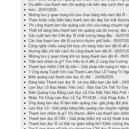
Ưu điểm của thanh lam tôn quảng cáo bền đẹp vượt thời gi
test - 25/07/2025
Những lưu ý quan trọng khi lựa chọn bảng hiệu lam đột lỗ -
Tham khảo mẫu biển hiệu thanh lam tôn đẹp hút mắt thương
Thi công thanh lam tôn quảng cáo cho cửa hàng chuyên ngh
Thiết kế bảng hiệu thanh lam tôn quảng cáo ấn tượng, độc 
Sản xuất lam tôn C84 đục lỗ chất lượng hàng đầu - 16/07/2
Các loại thanh lam đột lỗ và kích thước phổ biến - 05/07/20
Công nghệ chiếu sáng kết hợp với bảng hiệu lam đột lỗ để 
Hướng dẫn chi tiết cách thi công thanh lam đột lỗ - 05/07/2
Những lưu ý quan trọng khi sử dụng thanh lam đột lỗ - 05/0
Trần lam nhôm là gì? Tìm hiểu từ A đến Z cùng Gia Cường 
Thanh lam nhôm C84 ốp trần – Giải pháp trần trang trí hiện
7 Ứng dụng Tuyệt Vời của Thanh Lam Đục Lỗ Trang Trí Ngo
Biển quảng cáo thanh lam đục lỗ c84 - 24/06/2025
Bảng hiệu Thanh lam đục lỗ và mọi điều bạn cần biết - 24/
Lam Đục Lỗ Bao Nhiêu Tiền 1m2 - Báo Giá Chi Tiết Từ Gia
Biển Quảng Cáo Bằng Lam Đục Lỗ Cho Mặt Tiền Nhà Phố: 
Nhận Thi Công Lam Đục Lỗ Tại TP.HCM – Giải Pháp Kiến T
Ứng dụng lam đục lỗ làm biển quảng cáo: giải pháp đột phá
Lam Đục Lỗ - Giải pháp bảng hiệu quảng cáo chuyên nghiệp
Thanh lam nhôm là gì? Ưu nhược điểm của thanh lam nhôm t
Thanh lam đục lỗ C84 – Giải pháp thẩm mỹ và kỹ thuật trong
Thanh lam đục lỗ có thật sự giảm tiếng ồn? Kiểm chứng thực
Top 5 ứng dụng nổi bật của thanh lam C84 đục lỗ trong thiết