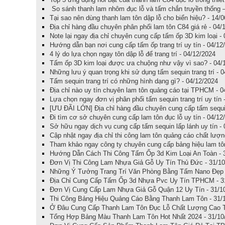
So sánh thanh lam nhôm đục lỗ và tấm chắn truyền thống –
Tại sao nên dùng thanh lam tôn dập lỗ cho biển hiệu? - 14/
Địa chỉ hàng đầu chuyên phân phối lam tôn C84 giá rẻ - 04/
Note lại ngay địa chỉ chuyên cung cấp tấm ốp 3D kim loại -
Hướng dẫn bạn nơi cung cấp tấm ốp trang trí uy tín - 04/12
4 lý do lựa chọn ngay tôn dập lỗ để trang trí - 04/12/2024
Tấm ốp 3D kim loại được ưa chuộng như vậy vì sao? - 04/
Những lưu ý quan trọng khi sử dụng tấm sequin trang trí - 
Tấm sequin trang trí có những hình dạng gì? - 04/12/2024
Địa chỉ nào uy tín chuyên lam tôn quảng cáo tại TPHCM - 0
Lựa chọn ngay đơn vị phân phối tấm sequin trang trí uy tín 
[ƯU ĐÃI LỚN] Địa chỉ hàng đầu chuyên cung cấp tấm sequin
Đi tìm cơ sở chuyên cung cấp lam tôn đục lỗ uy tín - 04/12
Sở hữu ngay dịch vụ cung cấp tấm sequin lấp lánh uy tín -
Cập nhật ngay địa chỉ thi công lam tôn quảng cáo chất lượn
Tham khảo ngay công ty chuyên cung cấp bảng hiệu lam tôn 
Hướng Dẫn Cách Thi Công Tấm Ốp 3d Kim Loại An Toàn - 
Đơn Vị Thi Công Lam Nhựa Giả Gỗ Uy Tín Thủ Đức - 31/10
Những Ý Tưởng Trang Trí Văn Phòng Bằng Tấm Nano Đẹp 
Địa Chỉ Cung Cấp Tấm Ốp 3d Nhựa Pvc Uy Tín TPHCM - 3
Đơn Vị Cung Cấp Lam Nhựa Giả Gỗ Quận 12 Uy Tín - 31/1
Thi Công Bảng Hiệu Quảng Cáo Bằng Thanh Lam Tôn - 31/
Ở Đâu Cung Cấp Thanh Lam Tôn Đục Lỗ Chất Lượng Cao T
Tổng Hợp Bảng Màu Thanh Lam Tôn Hot Nhất 2024 - 31/10