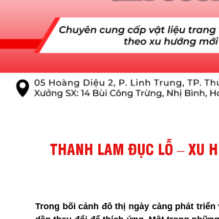
THANH LAM ĐỤC LỖ – XU H
Trong bối cảnh đô thị ngày càng phát triể