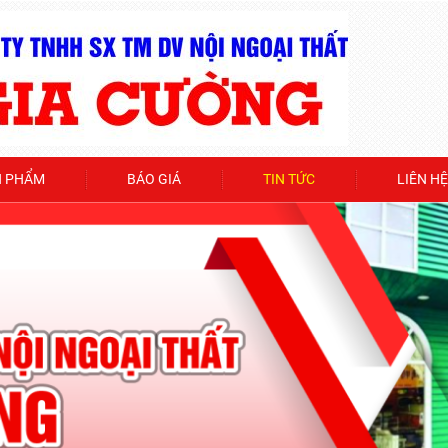
N PHẨM
BÁO GIÁ
TIN TỨC
LIÊN HỆ