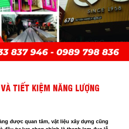
 VÀ TIẾT KIỆM NĂNG LƯỢNG
càng được quan tâm, vật liệu xây dựng cũng