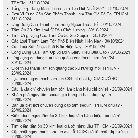
TPHCM - 31/10/2024
Tổng Hợp Bảng Màu Thanh Lam Tôn Hot Nhất 2024 - 31/10/2024
Đơn Vị Cung Cấp Sản Phẩm Thanh Lam Tôn Giá Rẻ Tại TPHCM -
31/10/2024
Ứng Dụng Của Thanh Lam Sóng Ngoài Thực Tế - 30/10/2024
Tấm Ốp 3D Kim Loại Ở Đâu Chất Lượng - 30/10/2024
Tính Ứng Dụng Của Tấm Ốp 3d Gió Sequin - 30/10/2024
Các Loại Thanh Lam Tôn Phổ Biến Nhất Hiện Nay - 30/10/2024
Các Loại Sàn Nhựa Phổ Biến Hiện Nay - 30/10/2024
Công Dụng Của Tấm Ốp 3d Đơn Giản, Hiệu Quả Cao - 30/10/2024
Ứng dụng đa dạng của biển quảng cáo thanh lam tôn C84 -
30/10/2024
Giới thiệu thanh lam tôn quảng cáo xu hướng mới TPHCM -
26/09/2024
Lựa chọn ngay thanh lam tôn C84 tốt nhất tại GIA CƯỜNG -
26/09/2024
Đâu là địa chỉ chuyên lam tôn làm bảng hiệu chi phí rẻ - 26/09/2024
Khám phá ngay tấm sequin gió trang trí backdrop uy tín -
26/09/2024
Bạn đã biết nơi chuyên cung cấp tấm sequin TPHCM chưa? -
26/09/2024
Điểm danh ngay tấm ốp 3D kim loại làm bảng hiệu spa giá rẻ -
26/09/2024
Tìm kiếm tấm ốp 3D kim loại giá tốt hàng đầu TPHCM - 26/09/2024
Cập nhật ngay thanh lam tôn đục lỗ TGDĐ giá tốt nhất thị trường -
26/09/2024