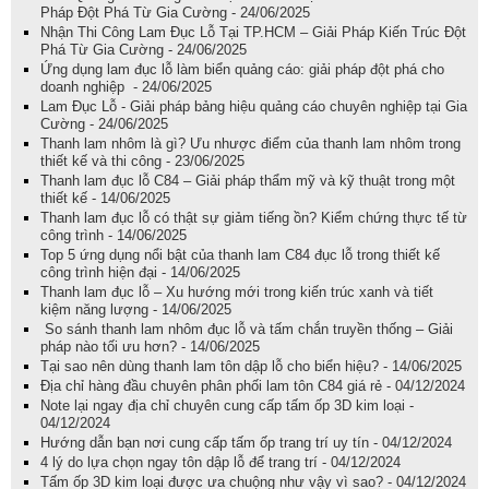
Pháp Đột Phá Từ Gia Cường - 24/06/2025
Nhận Thi Công Lam Đục Lỗ Tại TP.HCM – Giải Pháp Kiến Trúc Đột
Phá Từ Gia Cường - 24/06/2025
Ứng dụng lam đục lỗ làm biển quảng cáo: giải pháp đột phá cho
doanh nghiệp - 24/06/2025
Lam Đục Lỗ - Giải pháp bảng hiệu quảng cáo chuyên nghiệp tại Gia
Cường - 24/06/2025
Thanh lam nhôm là gì? Ưu nhược điểm của thanh lam nhôm trong
thiết kế và thi công - 23/06/2025
Thanh lam đục lỗ C84 – Giải pháp thẩm mỹ và kỹ thuật trong một
thiết kế - 14/06/2025
Thanh lam đục lỗ có thật sự giảm tiếng ồn? Kiểm chứng thực tế từ
công trình - 14/06/2025
Top 5 ứng dụng nổi bật của thanh lam C84 đục lỗ trong thiết kế
công trình hiện đại - 14/06/2025
Thanh lam đục lỗ – Xu hướng mới trong kiến trúc xanh và tiết
kiệm năng lượng - 14/06/2025
So sánh thanh lam nhôm đục lỗ và tấm chắn truyền thống – Giải
pháp nào tối ưu hơn? - 14/06/2025
Tại sao nên dùng thanh lam tôn dập lỗ cho biển hiệu? - 14/06/2025
Địa chỉ hàng đầu chuyên phân phối lam tôn C84 giá rẻ - 04/12/2024
Note lại ngay địa chỉ chuyên cung cấp tấm ốp 3D kim loại -
04/12/2024
Hướng dẫn bạn nơi cung cấp tấm ốp trang trí uy tín - 04/12/2024
4 lý do lựa chọn ngay tôn dập lỗ để trang trí - 04/12/2024
Tấm ốp 3D kim loại được ưa chuộng như vậy vì sao? - 04/12/2024