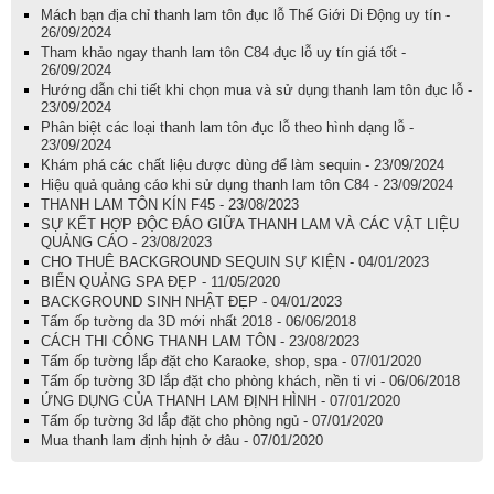
Mách bạn địa chỉ thanh lam tôn đục lỗ Thế Giới Di Động uy tín -
26/09/2024
Tham khảo ngay thanh lam tôn C84 đục lỗ uy tín giá tốt -
26/09/2024
Hướng dẫn chi tiết khi chọn mua và sử dụng thanh lam tôn đục lỗ -
23/09/2024
Phân biệt các loại thanh lam tôn đục lỗ theo hình dạng lỗ -
23/09/2024
Khám phá các chất liệu được dùng để làm sequin - 23/09/2024
Hiệu quả quảng cáo khi sử dụng thanh lam tôn C84 - 23/09/2024
THANH LAM TÔN KÍN F45 - 23/08/2023
SỰ KẾT HỢP ĐỘC ĐÁO GIỮA THANH LAM VÀ CÁC VẬT LIỆU
QUẢNG CÁO - 23/08/2023
CHO THUÊ BACKGROUND SEQUIN SỰ KIỆN - 04/01/2023
BIỂN QUẢNG SPA ĐẸP - 11/05/2020
BACKGROUND SINH NHẬT ĐẸP - 04/01/2023
Tấm ốp tường da 3D mới nhất 2018 - 06/06/2018
CÁCH THI CÔNG THANH LAM TÔN - 23/08/2023
Tấm ốp tường lắp đặt cho Karaoke, shop, spa - 07/01/2020
Tấm ốp tường 3D lắp đặt cho phòng khách, nền ti vi - 06/06/2018
ỨNG DỤNG CỦA THANH LAM ĐỊNH HÌNH - 07/01/2020
Tấm ốp tường 3d lắp đặt cho phòng ngủ - 07/01/2020
Mua thanh lam định hịnh ở đâu - 07/01/2020