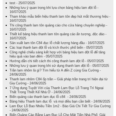
test - 25/07/2025
Những lưu ý quan trọng khi lựa chọn bảng hiệu lam đột lỗ -
16/07/2025
Tham khảo mẫu biển hiệu thanh lam tôn đẹp hút mắt thương hiệu -
16/07/2025
Thi công thanh lam tôn quảng cáo cho cửa hàng chuyên nghiệp -
16/07/2025
Thiết kế bảng hiệu thanh lam tôn quảng cáo ấn tượng, độc đáo -
16/07/2025
Sản xuất lam tôn C84 đục lỗ chất lượng hàng đầu - 16/07/2025
Các loại thanh lam đột lỗ và kích thước phổ biến - 05/07/2025
Công nghệ chiếu sáng kết hợp với bảng hiệu lam đột lỗ để tăng
hiệu quả vào ban đêm - 05/07/2025
Hướng dẫn chi tiết cách thi công thanh lam đột lỗ - 05/07/2025
Những lưu ý quan trọng khi sử dụng thanh lam đột lỗ - 05/07/2025
Trần lam nhôm là gì? Tìm hiểu từ A đến Z cùng Gia Cường -
24/06/2025
Thanh lam nhôm C84 ốp trần – Giải pháp trần trang trí hiện đại từ
Gia Cường - 24/06/2025
7 Ứng dụng Tuyệt Vời của Thanh Lam Đục Lỗ Trang Trí Ngoại
Thất Trong Thiết Kế Nhà Ở - 24/06/2025
Biển quảng cáo thanh lam đục lỗ c84 - 24/06/2025
Bảng hiệu Thanh lam đục lỗ và mọi điều bạn cần biết - 24/06/2025
Lam Đục Lỗ Bao Nhiêu Tiền 1m2 - Báo Giá Chi Tiết Từ Gia Cường
- 24/06/2025
Biển Quảng Cáo Bằng Lam Đục Lỗ Cho Mặt Tiền Nhà Phố: Giải