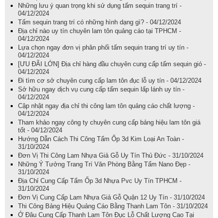
Những lưu ý quan trọng khi sử dụng tấm sequin trang trí -
04/12/2024
Tấm sequin trang trí có những hình dạng gì? - 04/12/2024
Địa chỉ nào uy tín chuyên lam tôn quảng cáo tại TPHCM -
04/12/2024
Lựa chọn ngay đơn vị phân phối tấm sequin trang trí uy tín -
04/12/2024
[ƯU ĐÃI LỚN] Địa chỉ hàng đầu chuyên cung cấp tấm sequin gió -
04/12/2024
Đi tìm cơ sở chuyên cung cấp lam tôn đục lỗ uy tín - 04/12/2024
Sở hữu ngay dịch vụ cung cấp tấm sequin lấp lánh uy tín -
04/12/2024
Cập nhật ngay địa chỉ thi công lam tôn quảng cáo chất lượng -
04/12/2024
Tham khảo ngay công ty chuyên cung cấp bảng hiệu lam tôn giá
tốt - 04/12/2024
Hướng Dẫn Cách Thi Công Tấm Ốp 3d Kim Loại An Toàn -
31/10/2024
Đơn Vị Thi Công Lam Nhựa Giả Gỗ Uy Tín Thủ Đức - 31/10/2024
Những Ý Tưởng Trang Trí Văn Phòng Bằng Tấm Nano Đẹp -
31/10/2024
Địa Chỉ Cung Cấp Tấm Ốp 3d Nhựa Pvc Uy Tín TPHCM -
31/10/2024
Đơn Vị Cung Cấp Lam Nhựa Giả Gỗ Quận 12 Uy Tín - 31/10/2024
Thi Công Bảng Hiệu Quảng Cáo Bằng Thanh Lam Tôn - 31/10/2024
Ở Đâu Cung Cấp Thanh Lam Tôn Đục Lỗ Chất Lượng Cao Tại