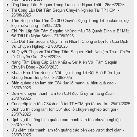
Ứng Dụng Tấm Sequin Trong Trang Trí Ngoại Thất - 26/08/2025
Thi Công Lắp Đặt Tấm Sequin Chuyên Nghiệp Tại TP.HCM -
26/08/2025
Tấm Sequin Gió Tấm Ốp 3D Chuyển Động Trang Trí backdrop, sự
kiện, cửa hàng - 25/08/2025
Chi Phí Lắp Đặt Tấm Sequin: Những Yếu Tố Quyết Định & Bí Mật
Để Tối Ưu Ngân Sách - 27/08/2025
Lắp Đặt Tấm Sequin: Quy Trình Nhanh Chóng & Lợi Ích Của Dịch
Vụ Chuyên Nghiệp - 27/08/2025
Bí Quyết Chọn và Thi Công Tấm Sequin: Kinh Nghiệm Thực Chiến
từ Chuyên Gia - 27/08/2025
Nâng Tầm Đẳng Cấp Sân Khấu & Sự Kiện Với Tấm Sequin
Chuyển Động - 26/08/2025
Khám Phá Tấm Sequin: Vật Liệu Trang Trí Đột Phá Kiến Tạo
Không Gian Bùng Nổ - 26/08/2025
Biển quảng cáo lam tôn C84 đục lỗ mang lại hiệu quả cao -
25/07/2025
Đơn vị chuyên thanh lam tôn C84 đục lỗ uy tín hàng đầu -
25/07/2025
Cung cấp lam tôn C84 đục lỗ tại TPHCM giá tốt uy tín - 25/07/2025
Dịch vụ thi công lam tôn C84 đục lỗ chuyên nghiệp trọn gói -
25/07/2025
Dịch vụ thi công biển quảng cáo thanh lam tôn chuyên nghiệp -
25/07/2025
Ưu điểm của thanh lam tôn quảng cáo bền đẹp vượt thời gian -
25/07/2025