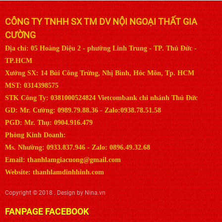
CÔNG TY TNHH SX TM DV NỘI NGOẠI THẤT GIA
CƯỜNG
Địa chỉ: 05 Hoàng Diệu 2 - phường Linh Trung - TP. Thủ Đức -
TP.HCM
Xưởng SX: 14 Bùi Công Trừng, Nhị Bình, Hóc Môn, Tp. HCM
MST: 0314398575
STK Công Ty: 0381000524824 Vietcombank chi nhánh Thủ Đức
GD: Mr. Cường: 0989.79.88.36 - Zalo:0938.78.51.58
PGD: Mr. Thụ: 0904.916.479
Phòng Kinh Doanh:
Ms. Nhường: 0933.837.946 - Zalo: 0896.49.32.68
Email: thanhlamgiacuong@gmail.com
Website: thanhlamdinhhinh.com
Copyright © 2018 . Design by Nina.vn
FANPAGE FACEBOOK