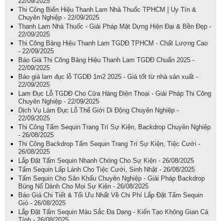
22/09/2025
Thi Công Biển Hiệu Thanh Lam Nhà Thuốc TPHCM | Uy Tín &
Chuyên Nghiệp - 22/09/2025
Thanh Lam Nhà Thuốc - Giải Pháp Mặt Dựng Hiện Đại & Bền Đẹp -
22/09/2025
Thi Công Bảng Hiệu Thanh Lam TGDĐ TPHCM - Chất Lượng Cao
- 22/09/2025
Báo Giá Thi Công Bảng Hiệu Thanh Lam TGDĐ Chuẩn 2025 -
22/09/2025
Báo giá lam đục lỗ TGDĐ 1m2 2025 - Giá tốt từ nhà sản xuất -
22/09/2025
Lam Đục Lỗ TGDĐ Cho Cửa Hàng Điện Thoại - Giải Pháp Thi Công
Chuyên Nghiệp - 22/09/2025
Dịch Vụ Làm Đục Lỗ Thế Giới Di Động Chuyên Nghiệp -
22/09/2025
Thi Công Tấm Sequin Trang Trí Sự Kiện, Backdrop Chuyên Nghiệp
- 26/08/2025
Thi Công Backdrop Tấm Sequin Trang Trí Sự Kiện, Tiệc Cưới -
26/08/2025
Lắp Đặt Tấm Sequin Nhanh Chóng Cho Sự Kiện - 26/08/2025
Tấm Sequin Lấp Lánh Cho Tiệc Cưới, Sinh Nhật - 26/08/2025
Tấm Sequin Cho Sân Khấu Chuyên Nghiệp - Giải Pháp Backdrop
Bùng Nổ Dành Cho Mọi Sự Kiện - 26/08/2025
Báo Giá Chi Tiết & Tối Ưu Nhất Về Chi Phí Lắp Đặt Tấm Sequin
Gió - 26/08/2025
Lắp Đặt Tấm Sequin Màu Sắc Đa Dạng - Kiến Tạo Không Gian Cá
Tính - 26/08/2025