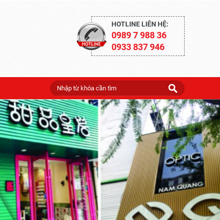
HOTLINE LIÊN HỆ:
0989 7 988 36
0933 837 946