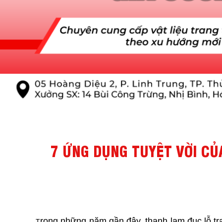
7 ỨNG DỤNG TUYỆT VỜI CỦ
rong những năm gần đây, thanh lam đục lỗ tran
T