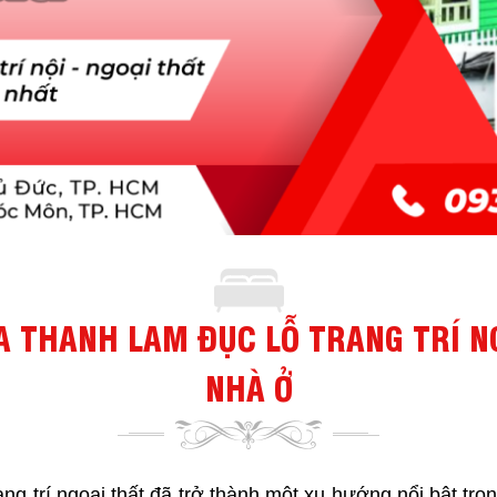
A THANH LAM ĐỤC LỖ TRANG TRÍ N
NHÀ Ở
g trí ngoại thất đã trở thành một xu hướng nổi bật trong