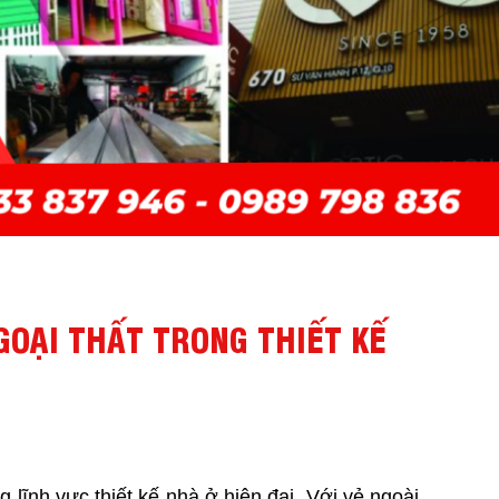
GOẠI THẤT TRONG THIẾT KẾ
 lĩnh vực thiết kế nhà ở hiện đại. Với vẻ ngoài