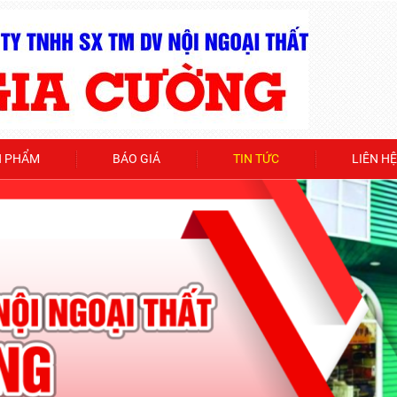
N PHẨM
BÁO GIÁ
TIN TỨC
LIÊN HỆ