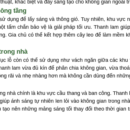
uật, khác biệt và đầy sáng tạo cho không gian ngoài tr
hông tầng
ử dụng để lấy sáng và thông gió. Tuy nhiên, khu vực này
ột tấm chắn bảo vệ là giải pháp tối ưu. Thanh lam giú
ùng. Gia chủ có thể kết hợp thêm cây leo để làm mềm k
trong nhà
ục lỗ còn có thể sử dụng như vách ngăn giữa các khu 
thanh lam vừa đủ kín để phân chia không gian, vừa thoá
 rộng rãi và nhẹ nhàng hơn mà không cần dùng đến nhữn
ong nhà chính là khu vực cầu thang và ban công. Thanh 
iúp ánh sáng tự nhiên len lỏi vào không gian trong nhà
 tạo nên những mảng sáng tối thay đổi theo thời gian 