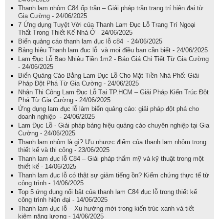
Thanh lam nhôm C84 ốp trần – Giải pháp trần trang trí hiện đại từ
Gia Cường - 24/06/2025
7 Ứng dụng Tuyệt Vời của Thanh Lam Đục Lỗ Trang Trí Ngoại
Thất Trong Thiết Kế Nhà Ở - 24/06/2025
Biển quảng cáo thanh lam đục lỗ c84 - 24/06/2025
Bảng hiệu Thanh lam đục lỗ và mọi điều bạn cần biết - 24/06/2025
Lam Đục Lỗ Bao Nhiêu Tiền 1m2 - Báo Giá Chi Tiết Từ Gia Cường
- 24/06/2025
Biển Quảng Cáo Bằng Lam Đục Lỗ Cho Mặt Tiền Nhà Phố: Giải
Pháp Đột Phá Từ Gia Cường - 24/06/2025
Nhận Thi Công Lam Đục Lỗ Tại TP.HCM – Giải Pháp Kiến Trúc Đột
Phá Từ Gia Cường - 24/06/2025
Ứng dụng lam đục lỗ làm biển quảng cáo: giải pháp đột phá cho
doanh nghiệp - 24/06/2025
Lam Đục Lỗ - Giải pháp bảng hiệu quảng cáo chuyên nghiệp tại Gia
Cường - 24/06/2025
Thanh lam nhôm là gì? Ưu nhược điểm của thanh lam nhôm trong
thiết kế và thi công - 23/06/2025
Thanh lam đục lỗ C84 – Giải pháp thẩm mỹ và kỹ thuật trong một
thiết kế - 14/06/2025
Thanh lam đục lỗ có thật sự giảm tiếng ồn? Kiểm chứng thực tế từ
công trình - 14/06/2025
Top 5 ứng dụng nổi bật của thanh lam C84 đục lỗ trong thiết kế
công trình hiện đại - 14/06/2025
Thanh lam đục lỗ – Xu hướng mới trong kiến trúc xanh và tiết
kiệm năng lượng - 14/06/2025