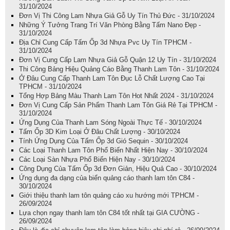
31/10/2024
Đơn Vị Thi Công Lam Nhựa Giả Gỗ Uy Tín Thủ Đức - 31/10/2024
Những Ý Tưởng Trang Trí Văn Phòng Bằng Tấm Nano Đẹp -
31/10/2024
Địa Chỉ Cung Cấp Tấm Ốp 3d Nhựa Pvc Uy Tín TPHCM -
31/10/2024
Đơn Vị Cung Cấp Lam Nhựa Giả Gỗ Quận 12 Uy Tín - 31/10/2024
Thi Công Bảng Hiệu Quảng Cáo Bằng Thanh Lam Tôn - 31/10/2024
Ở Đâu Cung Cấp Thanh Lam Tôn Đục Lỗ Chất Lượng Cao Tại
TPHCM - 31/10/2024
Tổng Hợp Bảng Màu Thanh Lam Tôn Hot Nhất 2024 - 31/10/2024
Đơn Vị Cung Cấp Sản Phẩm Thanh Lam Tôn Giá Rẻ Tại TPHCM -
31/10/2024
Ứng Dụng Của Thanh Lam Sóng Ngoài Thực Tế - 30/10/2024
Tấm Ốp 3D Kim Loại Ở Đâu Chất Lượng - 30/10/2024
Tính Ứng Dụng Của Tấm Ốp 3d Gió Sequin - 30/10/2024
Các Loại Thanh Lam Tôn Phổ Biến Nhất Hiện Nay - 30/10/2024
Các Loại Sàn Nhựa Phổ Biến Hiện Nay - 30/10/2024
Công Dụng Của Tấm Ốp 3d Đơn Giản, Hiệu Quả Cao - 30/10/2024
Ứng dụng đa dạng của biển quảng cáo thanh lam tôn C84 -
30/10/2024
Giới thiệu thanh lam tôn quảng cáo xu hướng mới TPHCM -
26/09/2024
Lựa chọn ngay thanh lam tôn C84 tốt nhất tại GIA CƯỜNG -
26/09/2024