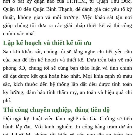
nơi ở bất kỳ quận nào của TP.HCM, từ Quận Thủ Đức,
Quận 10 đến Quận Bình Thạnh, để đánh giá các yếu tố kỹ
thuật, không gian và môi trường. Việc khảo sát tận nơi
giúp chúng tôi đưa ra các giải pháp thiết kế và thi công
chính xác nhất.
Lập kế hoạch và thiết kế tối ưu
Sau khi khảo sát, chúng tôi sẽ lắng nghe chi tiết yêu cầu
của bạn để lên kế hoạch và thiết kế. Dựa trên bản vẽ mô
phỏng 3D, chúng tôi sẽ cùng bạn thảo luận và tinh chỉnh
để đạt được kết quả hoàn hảo nhất. Mọi khía cạnh từ màu
sắc, kích thước đến hệ thống lắp đặt đều được tính toán
kỹ lưỡng, đảm bảo tính thẩm mỹ, an toàn và hiệu quả chi
phí.
Thi công chuyên nghiệp, đúng tiến độ
Đội ngũ kỹ thuật viên lành nghề của Gia Cường sẽ tiến
hành lắp đặt. Với kinh nghiệm thi công hàng trăm dự án
tại TP.HCM, chúng tôi hiểu rõ các quy tắc an toàn lao