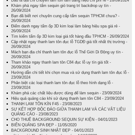
Đâu là địa chỉ chuyên lam tôn làm bảng hiệu chi phí rẻ - 26/09/2024
Khám phá ngay tấm sequin gió trang trí backdrop uy tín -
26/09/2024
Bạn đã biết nơi chuyên cung cấp tấm sequin TPHCM chưa? -
26/09/2024
Điểm danh ngay tấm ốp 3D kim loại làm bảng hiệu spa giá rẻ -
26/09/2024
Tìm kiếm tấm ốp 3D kim loại giá tốt hàng đầu TPHCM - 26/09/2024
Cập nhật ngay thanh lam tôn đục lỗ TGDĐ giá tốt nhất thị trường -
26/09/2024
Mách bạn địa chỉ thanh lam tôn đục lỗ Thế Giới Di Động uy tín -
26/09/2024
Tham khảo ngay thanh lam tôn C84 đục lỗ uy tín giá tốt -
26/09/2024
Hướng dẫn chi tiết khi chọn mua và sử dụng thanh lam tôn đục lỗ -
23/09/2024
Phân biệt các loại thanh lam tôn đục lỗ theo hình dạng lỗ -
23/09/2024
Khám phá các chất liệu được dùng để làm sequin - 23/09/2024
Hiệu quả quảng cáo khi sử dụng thanh lam tôn C84 - 23/09/2024
THANH LAM TÔN KÍN F45 - 23/08/2023
SỰ KẾT HỢP ĐỘC ĐÁO GIỮA THANH LAM VÀ CÁC VẬT LIỆU
QUẢNG CÁO - 23/08/2023
CHO THUÊ BACKGROUND SEQUIN SỰ KIỆN - 04/01/2023
BIỂN QUẢNG SPA ĐẸP - 11/05/2020
BACKGROUND SINH NHẬT ĐẸP - 04/01/2023