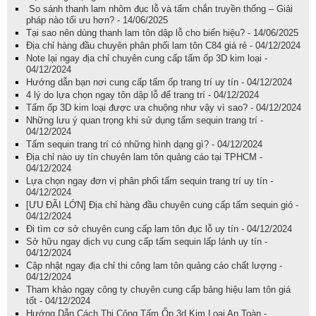
So sánh thanh lam nhôm đục lỗ và tấm chắn truyền thống – Giải
pháp nào tối ưu hơn? - 14/06/2025
Tại sao nên dùng thanh lam tôn dập lỗ cho biển hiệu? - 14/06/2025
Địa chỉ hàng đầu chuyên phân phối lam tôn C84 giá rẻ - 04/12/2024
Note lại ngay địa chỉ chuyên cung cấp tấm ốp 3D kim loại -
04/12/2024
Hướng dẫn bạn nơi cung cấp tấm ốp trang trí uy tín - 04/12/2024
4 lý do lựa chọn ngay tôn dập lỗ để trang trí - 04/12/2024
Tấm ốp 3D kim loại được ưa chuộng như vậy vì sao? - 04/12/2024
Những lưu ý quan trọng khi sử dụng tấm sequin trang trí -
04/12/2024
Tấm sequin trang trí có những hình dạng gì? - 04/12/2024
Địa chỉ nào uy tín chuyên lam tôn quảng cáo tại TPHCM -
04/12/2024
Lựa chọn ngay đơn vị phân phối tấm sequin trang trí uy tín -
04/12/2024
[ƯU ĐÃI LỚN] Địa chỉ hàng đầu chuyên cung cấp tấm sequin gió -
04/12/2024
Đi tìm cơ sở chuyên cung cấp lam tôn đục lỗ uy tín - 04/12/2024
Sở hữu ngay dịch vụ cung cấp tấm sequin lấp lánh uy tín -
04/12/2024
Cập nhật ngay địa chỉ thi công lam tôn quảng cáo chất lượng -
04/12/2024
Tham khảo ngay công ty chuyên cung cấp bảng hiệu lam tôn giá
tốt - 04/12/2024
Hướng Dẫn Cách Thi Công Tấm Ốp 3d Kim Loại An Toàn -