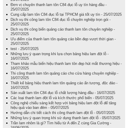
Đơn vị chuyên thanh lam tôn C84 đục lỗ uy tín hàng đầu -
25/07/2025
Cung cấp lam tôn C84 đục lỗ tại TPHCM giá tốt uy tín - 25/07/2025
Dịch vụ thi công lam tôn C84 đục lỗ chuyên nghiệp trọn gói -
25/07/2025
Dịch vụ thi công biển quảng cáo thanh lam tôn chuyên nghiệp -
25/07/2025
Ưu điểm của thanh lam tôn quảng cáo bền đẹp vượt thời gian -
25/07/2025
test - 25/07/2025
Những lưu ý quan trọng khi lựa chọn bảng hiệu lam đột lỗ -
16/07/2025
Tham khảo mẫu biển hiệu thanh lam tôn đẹp hút mắt thương hiệu -
16/07/2025
Thi công thanh lam tôn quảng cáo cho cửa hàng chuyên nghiệp -
16/07/2025
Thiết kế bảng hiệu thanh lam tôn quảng cáo ấn tượng, độc đáo -
16/07/2025
Sản xuất lam tôn C84 đục lỗ chất lượng hàng đầu - 16/07/2025
Các loại thanh lam đột lỗ và kích thước phổ biến - 05/07/2025
Công nghệ chiếu sáng kết hợp với bảng hiệu lam đột lỗ để tăng
hiệu quả vào ban đêm - 05/07/2025
Hướng dẫn chi tiết cách thi công thanh lam đột lỗ - 05/07/2025
Những lưu ý quan trọng khi sử dụng thanh lam đột lỗ - 05/07/2025
Trần lam nhôm là gì? Tìm hiểu từ A đến Z cùng Gia Cường -
24/06/2025