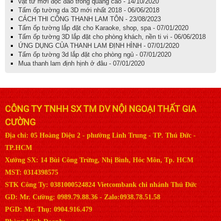
vật tư mới độc đáo trong quảng cáo - 14/10/2020
Tấm ốp tường da 3D mới nhất 2018 - 06/06/2018
CÁCH THI CÔNG THANH LAM TÔN - 23/08/2023
Tấm ốp tường lắp đặt cho Karaoke, shop, spa - 07/01/2020
Tấm ốp tường 3D lắp đặt cho phòng khách, nền ti vi - 06/06/2018
ỨNG DỤNG CỦA THANH LAM ĐỊNH HÌNH - 07/01/2020
Tấm ốp tường 3d lắp đặt cho phòng ngủ - 07/01/2020
Mua thanh lam định hịnh ở đâu - 07/01/2020
CÔNG TY TNHH SX TM DV NỘI NGOẠI THẤT GIA
CƯỜNG
Địa chỉ: 05 Hoàng Diệu 2 - phường Linh Trung - TP. Thủ Đức -
TP.HCM
Xưởng SX: 14 Bùi Công Trừng, Nhị Bình, Hóc Môn, Tp. HCM
MST: 0314398575
STK Công Ty: 0381000524824 Vietcombank chi nhánh Thủ Đức
GD: Mr. Cường: 0989.79.88.36 - Zalo:0938.78.51.58
PGD: Mr. Thụ: 0904.916.479