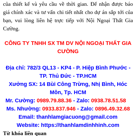
của thiết kế và yêu cầu về thời gian. Để nhận được báo
giá chính xác và tư vấn chi tiết nhất cho dự án sắp tới của
bạn, vui lòng liên hệ trực tiếp với Nội Ngoại Thất Gia
Cường.
CÔNG TY TNHH SX TM DV NỘI NGOẠI THẤT GIA
CƯỜNG
Địa chỉ: 782/3 QL13 - KP4 - P. Hiệp Bình Phước -
TP. Thủ Đức - TP.HCM
Xưởng SX: 14 Bùi Công Trừng, Nhị Bình, Hóc
Môn, Tp. HCM
Mr. Cường:
0989.79.88.36
- Zalo:
0938.78.51.58
Ms. Nhường:
0933.837.946
- Zalo:
0896.49.32.68
Email: thanhlamgiacuong@gmail.com
Website:
https://thanhlamdinhhinh.com
Từ khóa liên quan