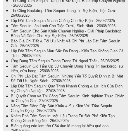
Thi Công Tấm Sequin Trang Trí Sự Kiện, Backdrop Chuyên Nghiệp
- 26/08/2025
Thi Công Backdrop Tấm Sequin Trang Trí Sự Kiện, Tiệc Cưới -
26/08/2025
Lắp Đặt Tấm Sequin Nhanh Chóng Cho Sự Kiện - 26/08/2025
Tấm Sequin Lấp Lánh Cho Tiệc Cưới, Sinh Nhật - 26/08/2025
Tấm Sequin Cho Sân Khấu Chuyên Nghiệp - Giải Pháp Backdrop
Bùng Nổ Dành Cho Mọi Sự Kiện - 26/08/2025
Báo Giá Chi Tiết & Tối Ưu Nhất Về Chi Phí Lắp Đặt Tấm Sequin
Gió - 26/08/2025
Lắp Đặt Tấm Sequin Màu Sắc Đa Dạng - Kiến Tạo Không Gian Cá
Tính - 26/08/2025
Ứng Dụng Tấm Sequin Trong Trang Trí Ngoại Thất - 26/08/2025
Tấm Sequin Gió Tấm Ốp 3D Chuyển Động Trang Trí backdrop, sự
kiện, cửa hàng - 25/08/2025
Chi Phí Lắp Đặt Tấm Sequin: Những Yếu Tố Quyết Định & Bí Mật
Để Tối Ưu Ngân Sách - 27/08/2025
Lắp Đặt Tấm Sequin: Quy Trình Nhanh Chóng & Lợi Ích Của Dịch
Vụ Chuyên Nghiệp - 27/08/2025
Bí Quyết Chọn và Thi Công Tấm Sequin: Kinh Nghiệm Thực Chiến
từ Chuyên Gia - 27/08/2025
Nâng Tầm Đẳng Cấp Sân Khấu & Sự Kiện Với Tấm Sequin
Chuyển Động - 26/08/2025
Khám Phá Tấm Sequin: Vật Liệu Trang Trí Đột Phá Kiến Tạo
Không Gian Bùng Nổ - 26/08/2025
Biển quảng cáo lam tôn C84 đục lỗ mang lại hiệu quả cao -
25/07/2025