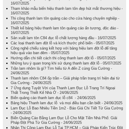
16/07/2025
Tham khảo mẫu biển hiệu thanh lam tôn đẹp hút mắt thương hiệu -
16/07/2025
Thi công thanh lam tôn quảng cáo cho cửa hàng chuyên nghiệp -
16/07/2025
Thiết kế bảng hiệu thanh lam tôn quảng cáo ấn tượng, độc đáo -
16/07/2025
Sản xuất lam tôn C84 đục lỗ chất lượng hàng đầu - 16/07/2025
Các loại thanh lam đột lỗ và kích thước phổ biến - 05/07/2025
Công nghệ chiếu sáng kết hợp với bảng hiệu lam đột lỗ để tăng
hiệu quả vào ban đêm - 05/07/2025
Hướng dẫn chi tiết cách thi công thanh lam đột lỗ - 05/07/2025
Những lưu ý quan trọng khi sử dụng thanh lam đột lỗ - 05/07/2025
Trần lam nhôm là gì? Tìm hiểu từ A đến Z cùng Gia Cường -
24/06/2025
Thanh lam nhôm C84 ốp trần – Giải pháp trần trang trí hiện đại từ
Gia Cường - 24/06/2025
7 Ứng dụng Tuyệt Vời của Thanh Lam Đục Lỗ Trang Trí Ngoại
Thất Trong Thiết Kế Nhà Ở - 24/06/2025
Biển quảng cáo thanh lam đục lỗ c84 - 24/06/2025
Bảng hiệu Thanh lam đục lỗ và mọi điều bạn cần biết - 24/06/2025
Lam Đục Lỗ Bao Nhiêu Tiền 1m2 - Báo Giá Chi Tiết Từ Gia Cường
- 24/06/2025
Biển Quảng Cáo Bằng Lam Đục Lỗ Cho Mặt Tiền Nhà Phố: Giải
Pháp Đột Phá Từ Gia Cường - 24/06/2025
Nhận Thi Công Lam Đục Lỗ Tại TP.HCM – Giải Pháp Kiến Trúc Đột