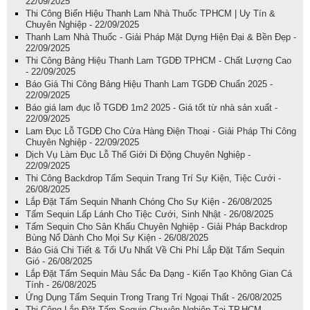
22/09/2025
Thi Công Biển Hiệu Thanh Lam Nhà Thuốc TPHCM | Uy Tín &
Chuyên Nghiệp - 22/09/2025
Thanh Lam Nhà Thuốc - Giải Pháp Mặt Dựng Hiện Đại & Bền Đẹp -
22/09/2025
Thi Công Bảng Hiệu Thanh Lam TGDĐ TPHCM - Chất Lượng Cao
- 22/09/2025
Báo Giá Thi Công Bảng Hiệu Thanh Lam TGDĐ Chuẩn 2025 -
22/09/2025
Báo giá lam đục lỗ TGDĐ 1m2 2025 - Giá tốt từ nhà sản xuất -
22/09/2025
Lam Đục Lỗ TGDĐ Cho Cửa Hàng Điện Thoại - Giải Pháp Thi Công
Chuyên Nghiệp - 22/09/2025
Dịch Vụ Làm Đục Lỗ Thế Giới Di Động Chuyên Nghiệp -
22/09/2025
Thi Công Backdrop Tấm Sequin Trang Trí Sự Kiện, Tiệc Cưới -
26/08/2025
Lắp Đặt Tấm Sequin Nhanh Chóng Cho Sự Kiện - 26/08/2025
Tấm Sequin Lấp Lánh Cho Tiệc Cưới, Sinh Nhật - 26/08/2025
Tấm Sequin Cho Sân Khấu Chuyên Nghiệp - Giải Pháp Backdrop
Bùng Nổ Dành Cho Mọi Sự Kiện - 26/08/2025
Báo Giá Chi Tiết & Tối Ưu Nhất Về Chi Phí Lắp Đặt Tấm Sequin
Gió - 26/08/2025
Lắp Đặt Tấm Sequin Màu Sắc Đa Dạng - Kiến Tạo Không Gian Cá
Tính - 26/08/2025
Ứng Dụng Tấm Sequin Trong Trang Trí Ngoại Thất - 26/08/2025
Thi Công Lắp Đặt Tấm Sequin Chuyên Nghiệp Tại TP.HCM -