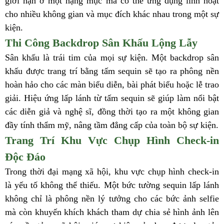
giới hạn ở một hạng mục mà có thể ứng dụng linh hoạt
cho nhiều không gian và mục đích khác nhau trong một sự
kiện.
Thi Công Backdrop Sân Khấu Lộng Lẫy
Sân khấu là trái tim của mọi sự kiện. Một backdrop sân
khấu được trang trí bằng tấm sequin sẽ tạo ra phông nền
hoàn hảo cho các màn biểu diễn, bài phát biểu hoặc lễ trao
giải. Hiệu ứng lấp lánh từ tấm sequin sẽ giúp làm nổi bật
các diễn giả và nghệ sĩ, đồng thời tạo ra một không gian
đầy tính thẩm mỹ, nâng tầm đẳng cấp của toàn bộ sự kiện.
Trang Trí Khu Vực Chụp Hình Check-in
Độc Đáo
Trong thời đại mạng xã hội, khu vực chụp hình check-in
là yếu tố không thể thiếu. Một bức tường sequin lấp lánh
không chỉ là phông nền lý tưởng cho các bức ảnh selfie
mà còn khuyến khích khách tham dự chia sẻ hình ảnh lên