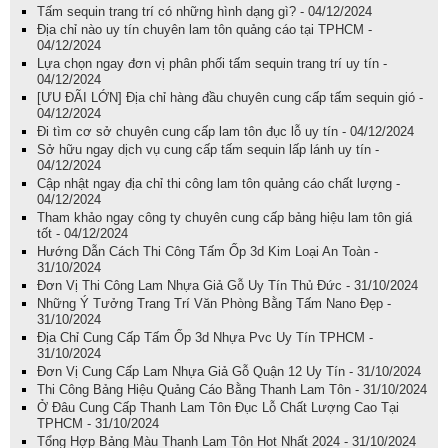
Tấm sequin trang trí có những hình dạng gì? - 04/12/2024
Địa chỉ nào uy tín chuyên lam tôn quảng cáo tại TPHCM -
04/12/2024
Lựa chọn ngay đơn vị phân phối tấm sequin trang trí uy tín -
04/12/2024
[ƯU ĐÃI LỚN] Địa chỉ hàng đầu chuyên cung cấp tấm sequin gió -
04/12/2024
Đi tìm cơ sở chuyên cung cấp lam tôn đục lỗ uy tín - 04/12/2024
Sở hữu ngay dịch vụ cung cấp tấm sequin lấp lánh uy tín -
04/12/2024
Cập nhật ngay địa chỉ thi công lam tôn quảng cáo chất lượng -
04/12/2024
Tham khảo ngay công ty chuyên cung cấp bảng hiệu lam tôn giá
tốt - 04/12/2024
Hướng Dẫn Cách Thi Công Tấm Ốp 3d Kim Loại An Toàn -
31/10/2024
Đơn Vị Thi Công Lam Nhựa Giả Gỗ Uy Tín Thủ Đức - 31/10/2024
Những Ý Tưởng Trang Trí Văn Phòng Bằng Tấm Nano Đẹp -
31/10/2024
Địa Chỉ Cung Cấp Tấm Ốp 3d Nhựa Pvc Uy Tín TPHCM -
31/10/2024
Đơn Vị Cung Cấp Lam Nhựa Giả Gỗ Quận 12 Uy Tín - 31/10/2024
Thi Công Bảng Hiệu Quảng Cáo Bằng Thanh Lam Tôn - 31/10/2024
Ở Đâu Cung Cấp Thanh Lam Tôn Đục Lỗ Chất Lượng Cao Tại
TPHCM - 31/10/2024
Tổng Hợp Bảng Màu Thanh Lam Tôn Hot Nhất 2024 - 31/10/2024