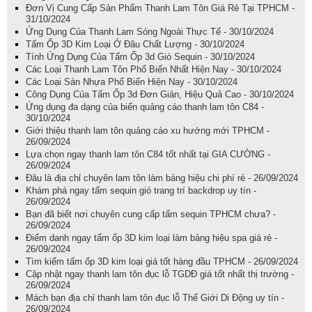
Đơn Vị Cung Cấp Sản Phẩm Thanh Lam Tôn Giá Rẻ Tại TPHCM -
31/10/2024
Ứng Dụng Của Thanh Lam Sóng Ngoài Thực Tế - 30/10/2024
Tấm Ốp 3D Kim Loại Ở Đâu Chất Lượng - 30/10/2024
Tính Ứng Dụng Của Tấm Ốp 3d Gió Sequin - 30/10/2024
Các Loại Thanh Lam Tôn Phổ Biến Nhất Hiện Nay - 30/10/2024
Các Loại Sàn Nhựa Phổ Biến Hiện Nay - 30/10/2024
Công Dụng Của Tấm Ốp 3d Đơn Giản, Hiệu Quả Cao - 30/10/2024
Ứng dụng đa dạng của biển quảng cáo thanh lam tôn C84 -
30/10/2024
Giới thiệu thanh lam tôn quảng cáo xu hướng mới TPHCM -
26/09/2024
Lựa chọn ngay thanh lam tôn C84 tốt nhất tại GIA CƯỜNG -
26/09/2024
Đâu là địa chỉ chuyên lam tôn làm bảng hiệu chi phí rẻ - 26/09/2024
Khám phá ngay tấm sequin gió trang trí backdrop uy tín -
26/09/2024
Bạn đã biết nơi chuyên cung cấp tấm sequin TPHCM chưa? -
26/09/2024
Điểm danh ngay tấm ốp 3D kim loại làm bảng hiệu spa giá rẻ -
26/09/2024
Tìm kiếm tấm ốp 3D kim loại giá tốt hàng đầu TPHCM - 26/09/2024
Cập nhật ngay thanh lam tôn đục lỗ TGDĐ giá tốt nhất thị trường -
26/09/2024
Mách bạn địa chỉ thanh lam tôn đục lỗ Thế Giới Di Động uy tín -
26/09/2024