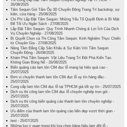
26/08/2025
Tấm Sequin Gió Tấm Ốp 3D Chuyển Động Trang Trí backdrop, sự
kiện, cửa hàng - 25/08/2025
Chi Phí Lắp Đặt Tấm Sequin: Những Yếu Tố Quyết Định & Bí Mật
Để Tối Ưu Ngân Sách - 27/08/2025
Lắp Đặt Tấm Sequin: Quy Trình Nhanh Chóng & Lợi Ích Của Dịch
Vụ Chuyên Nghiệp - 27/08/2025
Bí Quyết Chọn và Thi Công Tấm Sequin: Kinh Nghiệm Thực Chiến
từ Chuyên Gia - 27/08/2025
Nâng Tầm Đẳng Cấp Sân Khấu & Sự Kiện Với Tấm Sequin
Chuyển Động - 26/08/2025
Khám Phá Tấm Sequin: Vật Liệu Trang Trí Đột Phá Kiến Tạo
Không Gian Bùng Nổ - 26/08/2025
Biển quảng cáo lam tôn C84 đục lỗ mang lại hiệu quả cao -
25/07/2025
Đơn vị chuyên thanh lam tôn C84 đục lỗ uy tín hàng đầu -
25/07/2025
Cung cấp lam tôn C84 đục lỗ tại TPHCM giá tốt uy tín - 25/07/2025
Dịch vụ thi công lam tôn C84 đục lỗ chuyên nghiệp trọn gói -
25/07/2025
Dịch vụ thi công biển quảng cáo thanh lam tôn chuyên nghiệp -
25/07/2025
Ưu điểm của thanh lam tôn quảng cáo bền đẹp vượt thời gian -
25/07/2025
test - 25/07/2025
Những lưu ý quan trọng khi lựa chọn bảng hiệu lam đột lỗ -