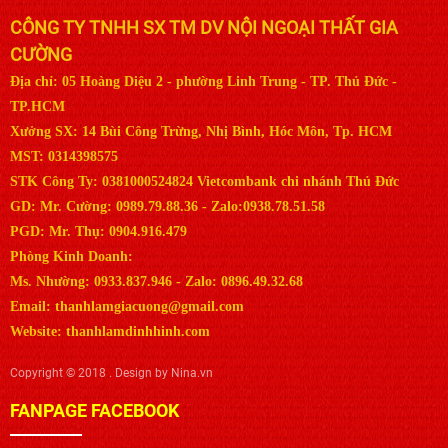
CÔNG TY TNHH SX TM DV NỘI NGOẠI THẤT GIA
CƯỜNG
Địa chỉ: 05 Hoàng Diệu 2 - phường Linh Trung - TP. Thủ Đức -
TP.HCM
Xưởng SX: 14 Bùi Công Trừng, Nhị Bình, Hóc Môn, Tp. HCM
MST: 0314398575
STK Công Ty: 0381000524824 Vietcombank chi nhánh Thủ Đức
GD: Mr. Cường: 0989.79.88.36 - Zalo:0938.78.51.58
PGD: Mr. Thụ: 0904.916.479
Phòng Kinh Doanh:
Ms. Nhường: 0933.837.946 - Zalo: 0896.49.32.68
Email: thanhlamgiacuong@gmail.com
Website: thanhlamdinhhinh.com
Copyright © 2018 . Design by Nina.vn
FANPAGE FACEBOOK