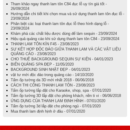
Tham khảo ngay thanh lam tôn C84 đục lỗ uy tín giá tốt -
26/09/2024
Hướng dẫn chi tiết khi chọn mua và sử dụng thanh lam tôn đục lỗ -
23/09/2024
Phân biệt các loại thanh lam tôn đục lỗ theo hình dạng lỗ -
23/09/2024
Khám phá các chất liệu được dùng để làm sequin - 23/09/2024
Hiệu quả quảng cáo khi sử dụng thanh lam tôn C84 - 23/09/2024
THANH LAM TÔN KÍN F45 - 23/08/2023
SỰ KẾT HỢP ĐỘC ĐÁO GIỮA THANH LAM VÀ CÁC VẬT LIỆU
QUẢNG CÁO - 23/08/2023
CHO THUÊ BACKGROUND SEQUIN SỰ KIỆN - 04/01/2023
BIỂN QUẢNG SPA ĐẸP - 11/05/2020
BACKGROUND SINH NHẬT ĐẸP - 04/01/2023
vật tư mới độc đáo trong quảng cáo - 14/10/2020
Tấm ốp tường da 3D mới nhất 2018 - 06/06/2018
CÁCH THI CÔNG THANH LAM TÔN - 23/08/2023
Tấm ốp tường lắp đặt cho Karaoke, shop, spa - 07/01/2020
Tấm ốp tường 3D lắp đặt cho phòng khách, nền ti vi - 06/06/2018
ỨNG DỤNG CỦA THANH LAM ĐỊNH HÌNH - 07/01/2020
Tấm ốp tường 3d lắp đặt cho phòng ngủ - 07/01/2020
Mua thanh lam định hịnh ở đâu - 07/01/2020