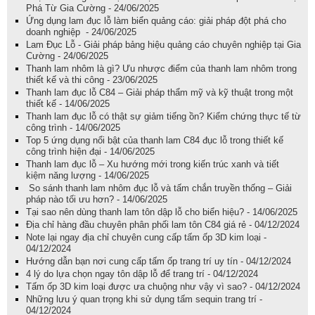
Phá Từ Gia Cường - 24/06/2025
Ứng dụng lam đục lỗ làm biển quảng cáo: giải pháp đột phá cho
doanh nghiệp - 24/06/2025
Lam Đục Lỗ - Giải pháp bảng hiệu quảng cáo chuyên nghiệp tại Gia
Cường - 24/06/2025
Thanh lam nhôm là gì? Ưu nhược điểm của thanh lam nhôm trong
thiết kế và thi công - 23/06/2025
Thanh lam đục lỗ C84 – Giải pháp thẩm mỹ và kỹ thuật trong một
thiết kế - 14/06/2025
Thanh lam đục lỗ có thật sự giảm tiếng ồn? Kiểm chứng thực tế từ
công trình - 14/06/2025
Top 5 ứng dụng nổi bật của thanh lam C84 đục lỗ trong thiết kế
công trình hiện đại - 14/06/2025
Thanh lam đục lỗ – Xu hướng mới trong kiến trúc xanh và tiết
kiệm năng lượng - 14/06/2025
So sánh thanh lam nhôm đục lỗ và tấm chắn truyền thống – Giải
pháp nào tối ưu hơn? - 14/06/2025
Tại sao nên dùng thanh lam tôn dập lỗ cho biển hiệu? - 14/06/2025
Địa chỉ hàng đầu chuyên phân phối lam tôn C84 giá rẻ - 04/12/2024
Note lại ngay địa chỉ chuyên cung cấp tấm ốp 3D kim loại -
04/12/2024
Hướng dẫn bạn nơi cung cấp tấm ốp trang trí uy tín - 04/12/2024
4 lý do lựa chọn ngay tôn dập lỗ để trang trí - 04/12/2024
Tấm ốp 3D kim loại được ưa chuộng như vậy vì sao? - 04/12/2024
Những lưu ý quan trọng khi sử dụng tấm sequin trang trí -
04/12/2024