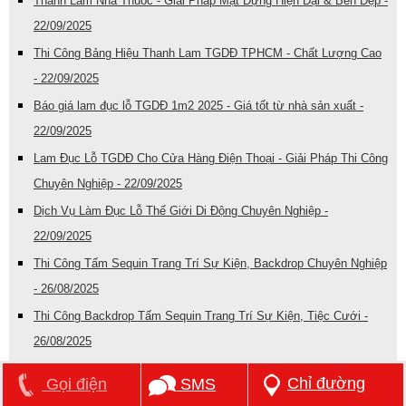
Thanh Lam Nhà Thuốc - Giải Pháp Mặt Dựng Hiện Đại & Bền Đẹp -
22/09/2025
Thi Công Bảng Hiệu Thanh Lam TGDĐ TPHCM - Chất Lượng Cao
- 22/09/2025
Báo giá lam đục lỗ TGDĐ 1m2 2025 - Giá tốt từ nhà sản xuất -
22/09/2025
Lam Đục Lỗ TGDĐ Cho Cửa Hàng Điện Thoại - Giải Pháp Thi Công
Chuyên Nghiệp - 22/09/2025
Dịch Vụ Làm Đục Lỗ Thế Giới Di Động Chuyên Nghiệp -
22/09/2025
Thi Công Tấm Sequin Trang Trí Sự Kiện, Backdrop Chuyên Nghiệp
- 26/08/2025
Thi Công Backdrop Tấm Sequin Trang Trí Sự Kiện, Tiệc Cưới -
26/08/2025
Lắp Đặt Tấm Sequin Nhanh Chóng Cho Sự Kiện - 26/08/2025
Chỉ đường
Gọi điện
SMS
Tấm Sequin Lấp Lánh Cho Tiệc Cưới, Sinh Nhật - 26/08/2025