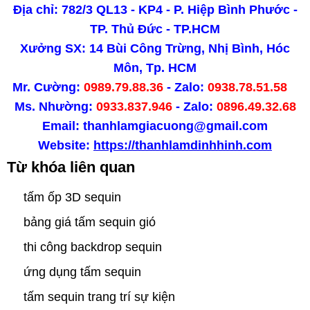
Địa chỉ: 782/3 QL13 - KP4 - P. Hiệp Bình Phước -
TP. Thủ Đức - TP.HCM
Xưởng SX: 14 Bùi Công Trừng, Nhị Bình, Hóc
Môn, Tp. HCM
Mr. Cường:
0989.79.88.36
- Zalo:
0938.78.51.58
Ms. Nhường:
0933.837.946
- Zalo:
0896.49.32.68
Email: thanhlamgiacuong@gmail.com
Website:
https://thanhlamdinhhinh.com
Từ khóa liên quan
tấm ốp 3D sequin
bảng giá tấm sequin gió
thi công backdrop sequin
ứng dụng tấm sequin
tấm sequin trang trí sự kiện