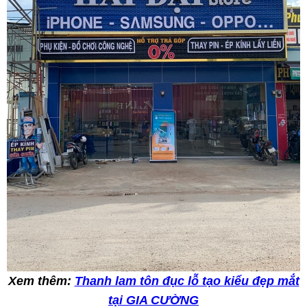
Xem thêm:
Thanh lam tôn đục lỗ tạo kiểu đẹp mắt
tại GIA CƯỜNG