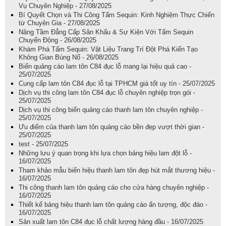
Vụ Chuyên Nghiệp - 27/08/2025
Bí Quyết Chọn và Thi Công Tấm Sequin: Kinh Nghiệm Thực Chiến
từ Chuyên Gia - 27/08/2025
Nâng Tầm Đẳng Cấp Sân Khấu & Sự Kiện Với Tấm Sequin
Chuyển Động - 26/08/2025
Khám Phá Tấm Sequin: Vật Liệu Trang Trí Đột Phá Kiến Tạo
Không Gian Bùng Nổ - 26/08/2025
Biển quảng cáo lam tôn C84 đục lỗ mang lại hiệu quả cao -
25/07/2025
Cung cấp lam tôn C84 đục lỗ tại TPHCM giá tốt uy tín - 25/07/2025
Dịch vụ thi công lam tôn C84 đục lỗ chuyên nghiệp trọn gói -
25/07/2025
Dịch vụ thi công biển quảng cáo thanh lam tôn chuyên nghiệp -
25/07/2025
Ưu điểm của thanh lam tôn quảng cáo bền đẹp vượt thời gian -
25/07/2025
test - 25/07/2025
Những lưu ý quan trọng khi lựa chọn bảng hiệu lam đột lỗ -
16/07/2025
Tham khảo mẫu biển hiệu thanh lam tôn đẹp hút mắt thương hiệu -
16/07/2025
Thi công thanh lam tôn quảng cáo cho cửa hàng chuyên nghiệp -
16/07/2025
Thiết kế bảng hiệu thanh lam tôn quảng cáo ấn tượng, độc đáo -
16/07/2025
Sản xuất lam tôn C84 đục lỗ chất lượng hàng đầu - 16/07/2025