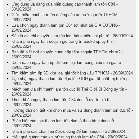
Ứng dụng đa dạng của biển quảng cáo thanh lam tôn C84 -
30/10/2024
Giới thiệu thanh lam tôn quảng cáo xu hướng mới TPHCM -
26/09/2024
Lựa chọn ngay thanh lam tôn C84 tốt nhất tại GIA CƯỜNG -
26/09/2024
Đâu là địa chỉ chuyên lam tôn làm bảng hiệu chi phí rẻ - 26/09/2024
Khám phá ngay tấm sequin gió trang trí backdrop uy tín -
26/09/2024
Bạn đã biết nơi chuyên cung cấp tấm sequin TPHCM chưa? -
26/09/2024
Điểm danh ngay tấm ốp 3D kim loại làm bảng hiệu spa giá rẻ -
26/09/2024
Tìm kiếm tấm ốp 3D kim loại giá tốt hàng đầu TPHCM - 26/09/2024
Cập nhật ngay thanh lam tôn đục lỗ TGDĐ giá tốt nhất thị trường -
26/09/2024
Mách bạn địa chỉ thanh lam tôn đục lỗ Thế Giới Di Động uy tín -
26/09/2024
Tham khảo ngay thanh lam tôn C84 đục lỗ uy tín giá tốt -
26/09/2024
Hướng dẫn chi tiết khi chọn mua và sử dụng thanh lam tôn đục lỗ -
23/09/2024
Phân biệt các loại thanh lam tôn đục lỗ theo hình dạng lỗ -
23/09/2024
Khám phá các chất liệu được dùng để làm sequin - 23/09/2024
Hiệu quả quảng cáo khi sử dụng thanh lam tôn C84 - 23/09/2024