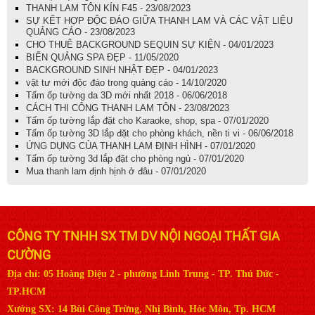
THANH LAM TÔN KÍN F45 - 23/08/2023
SỰ KẾT HỢP ĐỘC ĐÁO GIỮA THANH LAM VÀ CÁC VẬT LIỆU
QUẢNG CÁO - 23/08/2023
CHO THUÊ BACKGROUND SEQUIN SỰ KIỆN - 04/01/2023
BIỂN QUẢNG SPA ĐẸP - 11/05/2020
BACKGROUND SINH NHẬT ĐẸP - 04/01/2023
vật tư mới độc đáo trong quảng cáo - 14/10/2020
Tấm ốp tường da 3D mới nhất 2018 - 06/06/2018
CÁCH THI CÔNG THANH LAM TÔN - 23/08/2023
Tấm ốp tường lắp đặt cho Karaoke, shop, spa - 07/01/2020
Tấm ốp tường 3D lắp đặt cho phòng khách, nền ti vi - 06/06/2018
ỨNG DỤNG CỦA THANH LAM ĐỊNH HÌNH - 07/01/2020
Tấm ốp tường 3d lắp đặt cho phòng ngủ - 07/01/2020
Mua thanh lam định hịnh ở đâu - 07/01/2020
CÔNG TY TNHH SX TM DV NỘI NGOẠI THẤT GIA
CƯỜNG
Địa chỉ: 05 Hoàng Diệu 2 - phường Linh Trung - TP. Thủ Đức -
TP.HCM
Xưởng SX: 14 Bùi Công Trừng, Nhị Bình, Hóc Môn, Tp. HCM