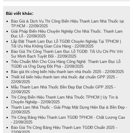
Bài viết khác:
Báo Giá & Dịch Vụ Thi Công Biển Hiệu Thanh Lam Nhà Thuốc tại
TP.HCM - 22/09/2025
Giải Pháp Biển Hiệu Chuyên Nghiệp Cho Nhà Thuốc: Thanh Lam
Đục Lỗ - 22/09/2025
Lắp Đặt Thanh Lam Đục Lỗ TGDĐ Chuyên Nghiệp Tại TPHCM |
Tối Ưu Hóa Không Gian Cửa Hàng - 22/09/2025
Báo Giá Thi Công Thanh Lam Đục Lỗ TGDĐ: Tối Ưu Chi Phí Với
Sự Minh Bạch Tuyệt Đối - 22/09/2025
Tiêu Chuẩn Mới Cho Cửa Hàng Công Nghệ: Thanh Lam Đục Lỗ
TGDĐ và Ứng Dụng Đột Phá - 22/09/2025
Báo giá thi công biển hiệu thanh lam nhà thuốc 2025 - 22/09/2025
Thiết kế biển hiệu thanh lam nhà thuốc đạt chuẩn GPP 2025 -
22/09/2025
Mẫu Thanh Lam Nhà Thuốc Bền Đẹp Đạt Chuẩn GPP 2025 -
22/09/2025
Thi Công Biển Hiệu Thanh Lam Nhà Thuốc TPHCM | Uy Tín &
Chuyên Nghiệp - 22/09/2025
Thanh Lam Nhà Thuốc - Giải Pháp Mặt Dựng Hiện Đại & Bền Đẹp -
22/09/2025
Thi Công Bảng Hiệu Thanh Lam TGDĐ TPHCM - Chất Lượng Cao
- 22/09/2025
Báo Giá Thi Công Bảng Hiệu Thanh Lam TGDĐ Chuẩn 2025 -
22/09/2025