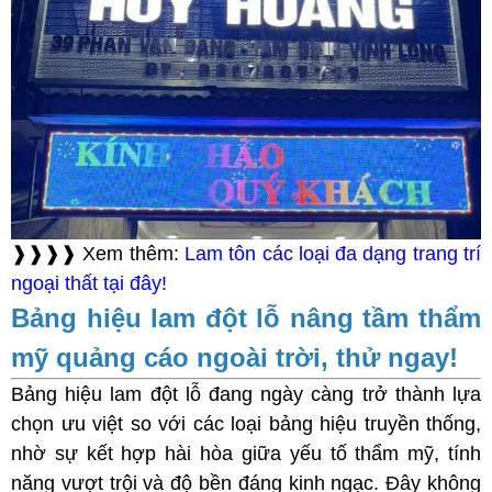
❱❱❱❱ Xem thêm:
Lam tôn các loại đa dạng trang trí
ngoại thất tại đây!
Bảng hiệu lam đột lỗ nâng tầm thẩm
mỹ quảng cáo ngoài trời, thử ngay!
Bảng hiệu lam đột lỗ đang ngày càng trở thành lựa
chọn ưu việt so với các loại bảng hiệu truyền thống,
nhờ sự kết hợp hài hòa giữa yếu tố thẩm mỹ, tính
năng vượt trội và độ bền đáng kinh ngạc. Đây không