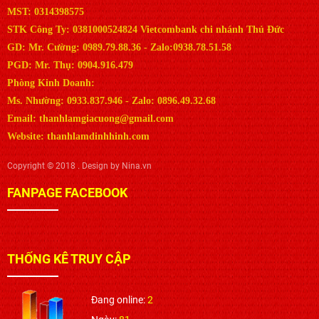
MST: 0314398575
STK Công Ty: 0381000524824 Vietcombank chi nhánh Thủ Đức
GD: Mr. Cường: 0989.79.88.36 - Zalo:0938.78.51.58
PGD: Mr. Thụ: 0904.916.479
Phòng Kinh Doanh:
Ms. Nhường: 0933.837.946 - Zalo: 0896.49.32.68
Email: thanhlamgiacuong@gmail.com
Website: thanhlamdinhhinh.com
Copyright © 2018 . Design by Nina.vn
FANPAGE FACEBOOK
THỐNG KÊ TRUY CẬP
Đang online:
2