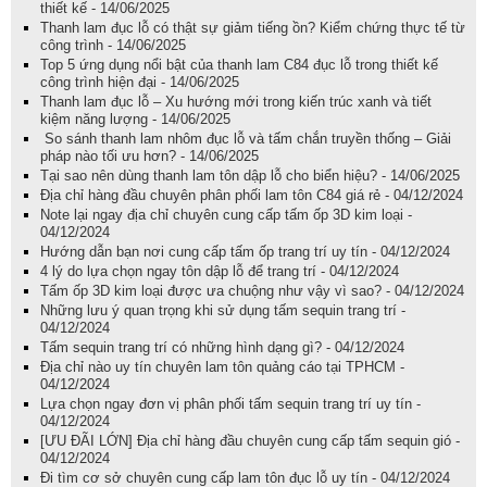
thiết kế - 14/06/2025
Thanh lam đục lỗ có thật sự giảm tiếng ồn? Kiểm chứng thực tế từ
công trình - 14/06/2025
Top 5 ứng dụng nổi bật của thanh lam C84 đục lỗ trong thiết kế
công trình hiện đại - 14/06/2025
Thanh lam đục lỗ – Xu hướng mới trong kiến trúc xanh và tiết
kiệm năng lượng - 14/06/2025
So sánh thanh lam nhôm đục lỗ và tấm chắn truyền thống – Giải
pháp nào tối ưu hơn? - 14/06/2025
Tại sao nên dùng thanh lam tôn dập lỗ cho biển hiệu? - 14/06/2025
Địa chỉ hàng đầu chuyên phân phối lam tôn C84 giá rẻ - 04/12/2024
Note lại ngay địa chỉ chuyên cung cấp tấm ốp 3D kim loại -
04/12/2024
Hướng dẫn bạn nơi cung cấp tấm ốp trang trí uy tín - 04/12/2024
4 lý do lựa chọn ngay tôn dập lỗ để trang trí - 04/12/2024
Tấm ốp 3D kim loại được ưa chuộng như vậy vì sao? - 04/12/2024
Những lưu ý quan trọng khi sử dụng tấm sequin trang trí -
04/12/2024
Tấm sequin trang trí có những hình dạng gì? - 04/12/2024
Địa chỉ nào uy tín chuyên lam tôn quảng cáo tại TPHCM -
04/12/2024
Lựa chọn ngay đơn vị phân phối tấm sequin trang trí uy tín -
04/12/2024
[ƯU ĐÃI LỚN] Địa chỉ hàng đầu chuyên cung cấp tấm sequin gió -
04/12/2024
Đi tìm cơ sở chuyên cung cấp lam tôn đục lỗ uy tín - 04/12/2024