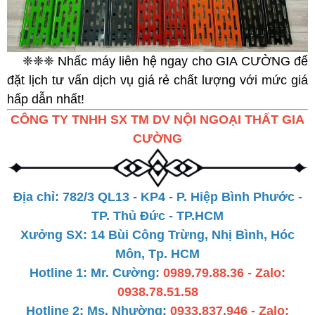
❈❈❈ Nhấc máy liên hệ ngay cho GIA CƯỜNG để
đặt lịch tư vấn dịch vụ giá rẻ chất lượng với mức giá
hấp dẫn nhất!
CÔNG TY TNHH SX TM DV NỘI NGOẠI THẤT GIA
CƯỜNG
Địa chỉ: 782/3 QL13 - KP4 - P. Hiệp Bình Phước -
TP. Thủ Đức - TP.HCM
Xưởng SX: 14 Bùi Công Trừng, Nhị Bình, Hóc
Môn, Tp. HCM
Hotline 1:
Mr. Cường:
0989.79.88.36 - Zalo:
0938.78.51.58
Hotline
2:
Ms. Nhường:
0933.837.946 - Zalo: