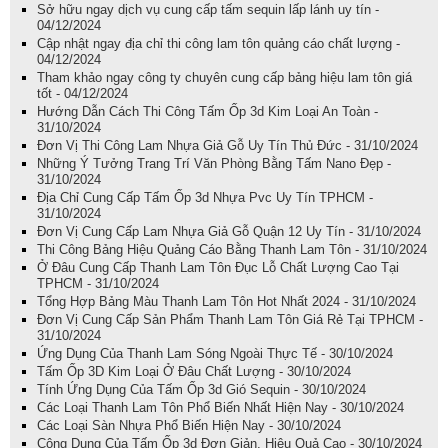
Sở hữu ngay dịch vụ cung cấp tấm sequin lấp lánh uy tín -
04/12/2024
Cập nhật ngay địa chỉ thi công lam tôn quảng cáo chất lượng -
04/12/2024
Tham khảo ngay công ty chuyên cung cấp bảng hiệu lam tôn giá
tốt - 04/12/2024
Hướng Dẫn Cách Thi Công Tấm Ốp 3d Kim Loại An Toàn -
31/10/2024
Đơn Vị Thi Công Lam Nhựa Giả Gỗ Uy Tín Thủ Đức - 31/10/2024
Những Ý Tưởng Trang Trí Văn Phòng Bằng Tấm Nano Đẹp -
31/10/2024
Địa Chỉ Cung Cấp Tấm Ốp 3d Nhựa Pvc Uy Tín TPHCM -
31/10/2024
Đơn Vị Cung Cấp Lam Nhựa Giả Gỗ Quận 12 Uy Tín - 31/10/2024
Thi Công Bảng Hiệu Quảng Cáo Bằng Thanh Lam Tôn - 31/10/2024
Ở Đâu Cung Cấp Thanh Lam Tôn Đục Lỗ Chất Lượng Cao Tại
TPHCM - 31/10/2024
Tổng Hợp Bảng Màu Thanh Lam Tôn Hot Nhất 2024 - 31/10/2024
Đơn Vị Cung Cấp Sản Phẩm Thanh Lam Tôn Giá Rẻ Tại TPHCM -
31/10/2024
Ứng Dụng Của Thanh Lam Sóng Ngoài Thực Tế - 30/10/2024
Tấm Ốp 3D Kim Loại Ở Đâu Chất Lượng - 30/10/2024
Tính Ứng Dụng Của Tấm Ốp 3d Gió Sequin - 30/10/2024
Các Loại Thanh Lam Tôn Phổ Biến Nhất Hiện Nay - 30/10/2024
Các Loại Sàn Nhựa Phổ Biến Hiện Nay - 30/10/2024
Công Dụng Của Tấm Ốp 3d Đơn Giản, Hiệu Quả Cao - 30/10/2024