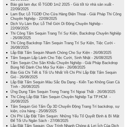
Báo giá lam đục lỗ TGDĐ 1m2 2025 - Giá tốt từ nhà sản xuất -
22/09/2025
Lam Đục Lỗ TGDĐ Cho Cửa Hàng Điện Thoại - Giải Pháp Thi Công
Chuyên Nghiệp - 22/09/2025
Dịch Vụ Làm Đục Lỗ Thế Giới Di Động Chuyên Nghiệp -
22/09/2025
Thi Công Tấm Sequin Trang Trí Sự Kiện, Backdrop Chuyên Nghiệp
- 26/08/2025
Thi Công Backdrop Tấm Sequin Trang Trí Sự Kiện, Tiệc Cưới -
26/08/2025
Lắp Đặt Tấm Sequin Nhanh Chóng Cho Sự Kiện - 26/08/2025
Tấm Sequin Lấp Lánh Cho Tiệc Cưới, Sinh Nhật - 26/08/2025
Tấm Sequin Cho Sân Khấu Chuyên Nghiệp - Giải Pháp Backdrop
Bùng Nổ Dành Cho Mọi Sự Kiện - 26/08/2025
Báo Giá Chi Tiết & Tối Ưu Nhất Về Chi Phí Lắp Đặt Tấm Sequin
Gió - 26/08/2025
Lắp Đặt Tấm Sequin Màu Sắc Đa Dạng - Kiến Tạo Không Gian Cá
Tính - 26/08/2025
Ứng Dụng Tấm Sequin Trong Trang Trí Ngoại Thất - 26/08/2025
Thi Công Lắp Đặt Tấm Sequin Chuyên Nghiệp Tại TP.HCM -
26/08/2025
Tấm Sequin Gió Tấm Ốp 3D Chuyển Động Trang Trí backdrop, sự
kiện, cửa hàng - 25/08/2025
Chi Phí Lắp Đặt Tấm Sequin: Những Yếu Tố Quyết Định & Bí Mật
Để Tối Ưu Ngân Sách - 27/08/2025
Lắp Đặt Tấm Sequin: Quy Trình Nhanh Chóng & Lợi Ích Của Dịch