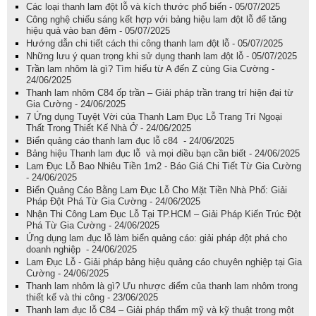
Các loại thanh lam đột lỗ và kích thước phổ biến - 05/07/2025
Công nghệ chiếu sáng kết hợp với bảng hiệu lam đột lỗ để tăng
hiệu quả vào ban đêm - 05/07/2025
Hướng dẫn chi tiết cách thi công thanh lam đột lỗ - 05/07/2025
Những lưu ý quan trọng khi sử dụng thanh lam đột lỗ - 05/07/2025
Trần lam nhôm là gì? Tìm hiểu từ A đến Z cùng Gia Cường -
24/06/2025
Thanh lam nhôm C84 ốp trần – Giải pháp trần trang trí hiện đại từ
Gia Cường - 24/06/2025
7 Ứng dụng Tuyệt Vời của Thanh Lam Đục Lỗ Trang Trí Ngoại
Thất Trong Thiết Kế Nhà Ở - 24/06/2025
Biển quảng cáo thanh lam đục lỗ c84 - 24/06/2025
Bảng hiệu Thanh lam đục lỗ và mọi điều bạn cần biết - 24/06/2025
Lam Đục Lỗ Bao Nhiêu Tiền 1m2 - Báo Giá Chi Tiết Từ Gia Cường
- 24/06/2025
Biển Quảng Cáo Bằng Lam Đục Lỗ Cho Mặt Tiền Nhà Phố: Giải
Pháp Đột Phá Từ Gia Cường - 24/06/2025
Nhận Thi Công Lam Đục Lỗ Tại TP.HCM – Giải Pháp Kiến Trúc Đột
Phá Từ Gia Cường - 24/06/2025
Ứng dụng lam đục lỗ làm biển quảng cáo: giải pháp đột phá cho
doanh nghiệp - 24/06/2025
Lam Đục Lỗ - Giải pháp bảng hiệu quảng cáo chuyên nghiệp tại Gia
Cường - 24/06/2025
Thanh lam nhôm là gì? Ưu nhược điểm của thanh lam nhôm trong
thiết kế và thi công - 23/06/2025
Thanh lam đục lỗ C84 – Giải pháp thẩm mỹ và kỹ thuật trong một