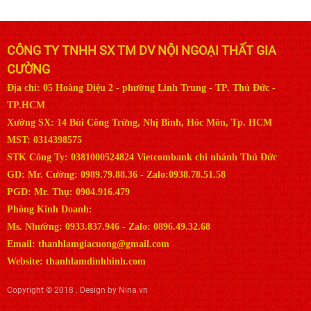
CÔNG TY TNHH SX TM DV NỘI NGOẠI THẤT GIA
CƯỜNG
Địa chỉ: 05 Hoàng Diệu 2 - phường Linh Trung - TP. Thủ Đức -
TP.HCM
Xưởng SX: 14 Bùi Công Trừng, Nhị Bình, Hóc Môn, Tp. HCM
MST: 0314398575
STK Công Ty: 0381000524824 Vietcombank chi nhánh Thủ Đức
GD: Mr. Cường: 0989.79.88.36 - Zalo:0938.78.51.58
PGD: Mr. Thụ: 0904.916.479
Phòng Kinh Doanh:
Ms. Nhường: 0933.837.946 - Zalo: 0896.49.32.68
Email: thanhlamgiacuong@gmail.com
Website: thanhlamdinhhinh.com
Copyright © 2018 . Design by Nina.vn