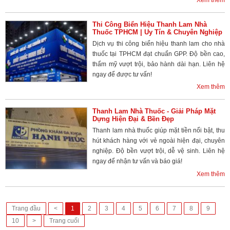
Thi Công Biển Hiệu Thanh Lam Nhà
Thuốc TPHCM | Uy Tín & Chuyên Nghiệp
Dịch vụ thi công biển hiệu thanh lam cho nhà
thuốc tại TPHCM đạt chuẩn GPP. Độ bền cao,
thẩm mỹ vượt trội, bảo hành dài hạn. Liên hệ
ngay để được tư vấn!
Xem thêm
Thanh Lam Nhà Thuốc - Giải Pháp Mặt
Dựng Hiện Đại & Bền Đẹp
Thanh lam nhà thuốc giúp mặt tiền nổi bật, thu
hút khách hàng với vẻ ngoài hiện đại, chuyên
nghiệp. Độ bền vượt trội, dễ vệ sinh. Liên hệ
ngay để nhận tư vấn và báo giá!
Xem thêm
Trang đầu
<
1
2
3
4
5
6
7
8
9
10
>
Trang cuối