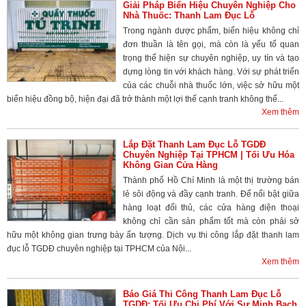
Giải Pháp Biển Hiệu Chuyên Nghiệp Cho
Nhà Thuốc: Thanh Lam Đục Lỗ
Trong ngành dược phẩm, biển hiệu không chỉ
đơn thuần là tên gọi, mà còn là yếu tố quan
trọng thể hiện sự chuyên nghiệp, uy tín và tạo
dựng lòng tin với khách hàng. Với sự phát triển
của các chuỗi nhà thuốc lớn, việc sở hữu một
biển hiệu đồng bộ, hiện đại đã trở thành một lợi thế cạnh tranh không thể...
Xem thêm
Lắp Đặt Thanh Lam Đục Lỗ TGDĐ
Chuyên Nghiệp Tại TPHCM | Tối Ưu Hóa
Không Gian Cửa Hàng
Thành phố Hồ Chí Minh là một thị trường bán
lẻ sôi động và đầy cạnh tranh. Để nổi bật giữa
hàng loạt đối thủ, các cửa hàng điện thoại
không chỉ cần sản phẩm tốt mà còn phải sở
hữu một không gian trưng bày ấn tượng. Dịch vụ thi công lắp đặt thanh lam
đục lỗ TGDĐ chuyên nghiệp tại TPHCM của Nội...
Xem thêm
Báo Giá Thi Công Thanh Lam Đục Lỗ
TGDĐ: Tối Ưu Chi Phí Với Sự Minh Bạch