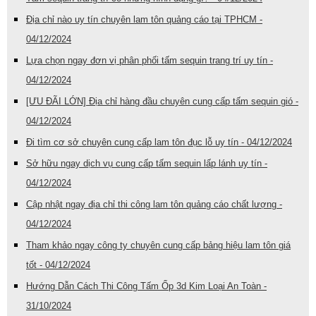
Địa chỉ nào uy tín chuyên lam tôn quảng cáo tại TPHCM -
04/12/2024
Lựa chọn ngay đơn vị phân phối tấm sequin trang trí uy tín -
04/12/2024
[ƯU ĐÃI LỚN] Địa chỉ hàng đầu chuyên cung cấp tấm sequin gió -
04/12/2024
Đi tìm cơ sở chuyên cung cấp lam tôn đục lỗ uy tín - 04/12/2024
Sở hữu ngay dịch vụ cung cấp tấm sequin lấp lánh uy tín -
04/12/2024
Cập nhật ngay địa chỉ thi công lam tôn quảng cáo chất lượng -
04/12/2024
Tham khảo ngay công ty chuyên cung cấp bảng hiệu lam tôn giá
tốt - 04/12/2024
Hướng Dẫn Cách Thi Công Tấm Ốp 3d Kim Loại An Toàn -
31/10/2024