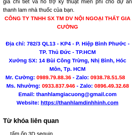
giá chi tiết và hỗ trợ kỹ thuật miễn phí cho dự án
thanh lam nhà thuốc của bạn.
CÔNG TY TNHH SX TM DV NỘI NGOẠI THẤT GIA
CƯỜNG
Địa chỉ: 782/3 QL13 - KP4 - P. Hiệp Bình Phước -
TP. Thủ Đức - TP.HCM
Xưởng SX: 14 Bùi Công Trừng, Nhị Bình, Hóc
Môn, Tp. HCM
Mr. Cường:
0989.79.88.36
- Zalo:
0938.78.51.58
Ms. Nhường:
0933.837.946
- Zalo:
0896.49.32.68
Email: thanhlamgiacuong@gmail.com
Website:
https://thanhlamdinhhinh.com
Từ khóa liên quan
tấm ốp 3D sequin