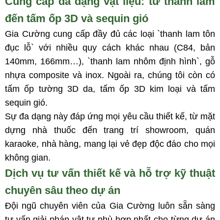
Cung cấp đa dạng vật liệu: từ thanh lam
đến tấm ốp 3D và sequin gió
Gia Cường cung cấp đầy đủ các loại `thanh lam tôn
đục lỗ` với nhiều quy cách khác nhau (C84, bản
140mm, 166mm…), `thanh lam nhôm định hình`, gỗ
nhựa composite và inox. Ngoài ra, chúng tôi còn có
tấm ốp tường 3D da, tấm ốp 3D kim loại và tấm
sequin gió.
Sự đa dạng này đáp ứng mọi yêu cầu thiết kế, từ mặt
dựng nhà thuốc đến trang trí showroom, quán
karaoke, nhà hàng, mang lại vẻ đẹp độc đáo cho mọi
không gian.
Dịch vụ tư vấn thiết kế và hỗ trợ kỹ thuật
chuyên sâu theo dự án
Đội ngũ chuyên viên của Gia Cường luôn sẵn sàng
tư vấn giải pháp vật tư phù hợp nhất cho từng dự án