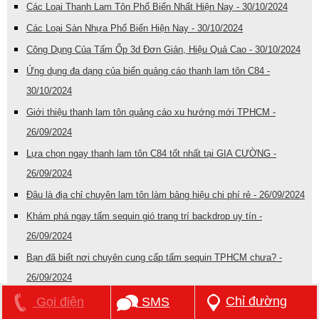
Các Loại Thanh Lam Tôn Phổ Biến Nhất Hiện Nay - 30/10/2024
Các Loại Sàn Nhựa Phổ Biến Hiện Nay - 30/10/2024
Công Dụng Của Tấm Ốp 3d Đơn Giản, Hiệu Quả Cao - 30/10/2024
Ứng dụng đa dạng của biển quảng cáo thanh lam tôn C84 -
30/10/2024
Giới thiệu thanh lam tôn quảng cáo xu hướng mới TPHCM -
26/09/2024
Lựa chọn ngay thanh lam tôn C84 tốt nhất tại GIA CƯỜNG -
26/09/2024
Đâu là địa chỉ chuyên lam tôn làm bảng hiệu chi phí rẻ - 26/09/2024
Khám phá ngay tấm sequin gió trang trí backdrop uy tín -
26/09/2024
Bạn đã biết nơi chuyên cung cấp tấm sequin TPHCM chưa? -
26/09/2024
Điểm danh ngay tấm ốp 3D kim loại làm bảng hiệu spa giá rẻ -
Chỉ đường
Gọi điện
SMS
26/09/2024