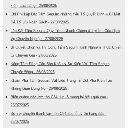
kiện, cửa hàng - 25/08/2025
Chi Phí Lắp Đặt Tấm Sequin: Những Yếu Tố Quyết Định & Bí Mật
Để Tối Ưu Ngân Sách - 27/08/2025
Lắp Đặt Tấm Sequin: Quy Trình Nhanh Chóng & Lợi Ích Của Dịch
Vụ Chuyên Nghiệp - 27/08/2025
Bí Quyết Chọn và Thi Công Tấm Sequin: Kinh Nghiệm Thực Chiến
từ Chuyên Gia - 27/08/2025
Nâng Tầm Đẳng Cấp Sân Khấu & Sự Kiện Với Tấm Sequin
Chuyển Động - 26/08/2025
Khám Phá Tấm Sequin: Vật Liệu Trang Trí Đột Phá Kiến Tạo
Không Gian Bùng Nổ - 26/08/2025
Biển quảng cáo lam tôn C84 đục lỗ mang lại hiệu quả cao -
25/07/2025
Đơn vị chuyên thanh lam tôn C84 đục lỗ uy tín hàng đầu -
25/07/2025