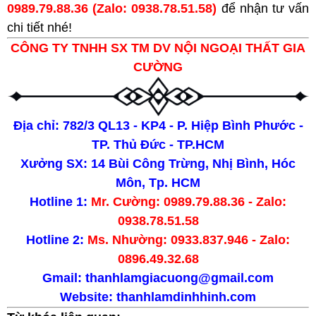
0989.79.88.36 (Zalo: 0938.78.51.58)
để nhận tư vấn
chi tiết nhé!
CÔNG TY TNHH SX TM DV NỘI NGOẠI THẤT GIA
CƯỜNG
Địa chỉ: 782/3 QL13 - KP4 - P. Hiệp Bình Phước -
TP. Thủ Đức - TP.HCM
Xưởng SX: 14 Bùi Công Trừng, Nhị Bình, Hóc
Môn, Tp. HCM
Hotline 1:
Mr. Cường: 0989.79.88.36 - Zalo:
0938.78.51.58
Hotline 2:
Ms. Nhường: 0933.837.946 - Zalo:
0896.49.32.68
Gmail: thanhlamgiacuong@gmail.com
Website:
thanhlamdinhhinh.com