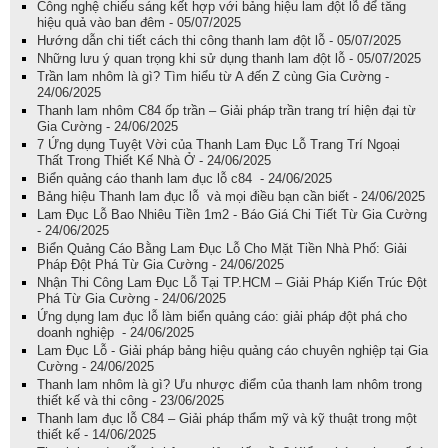
Công nghệ chiếu sáng kết hợp với bảng hiệu lam đột lỗ để tăng
hiệu quả vào ban đêm - 05/07/2025
Hướng dẫn chi tiết cách thi công thanh lam đột lỗ - 05/07/2025
Những lưu ý quan trọng khi sử dụng thanh lam đột lỗ - 05/07/2025
Trần lam nhôm là gì? Tìm hiểu từ A đến Z cùng Gia Cường -
24/06/2025
Thanh lam nhôm C84 ốp trần – Giải pháp trần trang trí hiện đại từ
Gia Cường - 24/06/2025
7 Ứng dụng Tuyệt Vời của Thanh Lam Đục Lỗ Trang Trí Ngoại
Thất Trong Thiết Kế Nhà Ở - 24/06/2025
Biển quảng cáo thanh lam đục lỗ c84 - 24/06/2025
Bảng hiệu Thanh lam đục lỗ và mọi điều bạn cần biết - 24/06/2025
Lam Đục Lỗ Bao Nhiêu Tiền 1m2 - Báo Giá Chi Tiết Từ Gia Cường
- 24/06/2025
Biển Quảng Cáo Bằng Lam Đục Lỗ Cho Mặt Tiền Nhà Phố: Giải
Pháp Đột Phá Từ Gia Cường - 24/06/2025
Nhận Thi Công Lam Đục Lỗ Tại TP.HCM – Giải Pháp Kiến Trúc Đột
Phá Từ Gia Cường - 24/06/2025
Ứng dụng lam đục lỗ làm biển quảng cáo: giải pháp đột phá cho
doanh nghiệp - 24/06/2025
Lam Đục Lỗ - Giải pháp bảng hiệu quảng cáo chuyên nghiệp tại Gia
Cường - 24/06/2025
Thanh lam nhôm là gì? Ưu nhược điểm của thanh lam nhôm trong
thiết kế và thi công - 23/06/2025
Thanh lam đục lỗ C84 – Giải pháp thẩm mỹ và kỹ thuật trong một
thiết kế - 14/06/2025