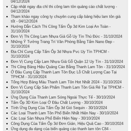
04/12/2024
Cập nhật ngay địa chỉ thi công lam tôn quảng cáo chất lượng -
04/12/2024
Tham khảo ngay công ty chuyên cung cấp bảng hiệu lam tôn giá
tốt - 04/12/2024
Hướng Dẫn Cách Thi Công Tấm Ốp 3d Kim Loại An Toàn -
31/10/2024
Đơn Vị Thi Công Lam Nhựa Giả Gỗ Uy Tín Thủ Đức - 31/10/2024
Những Ý Tưởng Trang Trí Văn Phòng Bằng Tấm Nano Đẹp -
31/10/2024
Địa Chỉ Cung Cấp Tấm Ốp 3d Nhựa Pvc Uy Tín TPHCM -
31/10/2024
Đơn Vị Cung Cấp Lam Nhựa Giả Gỗ Quận 12 Uy Tín - 31/10/2024
Thi Công Bảng Hiệu Quảng Cáo Bằng Thanh Lam Tôn - 31/10/2024
Ở Đâu Cung Cấp Thanh Lam Tôn Đục Lỗ Chất Lượng Cao Tại
TPHCM - 31/10/2024
Tổng Hợp Bảng Màu Thanh Lam Tôn Hot Nhất 2024 - 31/10/2024
Đơn Vị Cung Cấp Sản Phẩm Thanh Lam Tôn Giá Rẻ Tại TPHCM -
31/10/2024
Ứng Dụng Của Thanh Lam Sóng Ngoài Thực Tế - 30/10/2024
Tấm Ốp 3D Kim Loại Ở Đâu Chất Lượng - 30/10/2024
Tính Ứng Dụng Của Tấm Ốp 3d Gió Sequin - 30/10/2024
Các Loại Thanh Lam Tôn Phổ Biến Nhất Hiện Nay - 30/10/2024
Các Loại Sàn Nhựa Phổ Biến Hiện Nay - 30/10/2024
Công Dụng Của Tấm Ốp 3d Đơn Giản, Hiệu Quả Cao - 30/10/2024
Ứng dụng đa dạng của biển quảng cáo thanh lam tôn C84 -