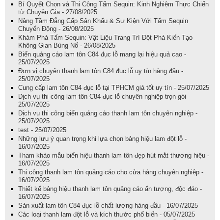
Bí Quyết Chọn và Thi Công Tấm Sequin: Kinh Nghiệm Thực Chiến
từ Chuyên Gia - 27/08/2025
Nâng Tầm Đẳng Cấp Sân Khấu & Sự Kiện Với Tấm Sequin
Chuyển Động - 26/08/2025
Khám Phá Tấm Sequin: Vật Liệu Trang Trí Đột Phá Kiến Tạo
Không Gian Bùng Nổ - 26/08/2025
Biển quảng cáo lam tôn C84 đục lỗ mang lại hiệu quả cao -
25/07/2025
Đơn vị chuyên thanh lam tôn C84 đục lỗ uy tín hàng đầu -
25/07/2025
Cung cấp lam tôn C84 đục lỗ tại TPHCM giá tốt uy tín - 25/07/2025
Dịch vụ thi công lam tôn C84 đục lỗ chuyên nghiệp trọn gói -
25/07/2025
Dịch vụ thi công biển quảng cáo thanh lam tôn chuyên nghiệp -
25/07/2025
test - 25/07/2025
Những lưu ý quan trọng khi lựa chọn bảng hiệu lam đột lỗ -
16/07/2025
Tham khảo mẫu biển hiệu thanh lam tôn đẹp hút mắt thương hiệu -
16/07/2025
Thi công thanh lam tôn quảng cáo cho cửa hàng chuyên nghiệp -
16/07/2025
Thiết kế bảng hiệu thanh lam tôn quảng cáo ấn tượng, độc đáo -
16/07/2025
Sản xuất lam tôn C84 đục lỗ chất lượng hàng đầu - 16/07/2025
Các loại thanh lam đột lỗ và kích thước phổ biến - 05/07/2025