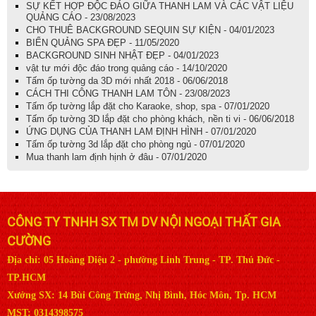
SỰ KẾT HỢP ĐỘC ĐÁO GIỮA THANH LAM VÀ CÁC VẬT LIỆU
QUẢNG CÁO - 23/08/2023
CHO THUÊ BACKGROUND SEQUIN SỰ KIỆN - 04/01/2023
BIỂN QUẢNG SPA ĐẸP - 11/05/2020
BACKGROUND SINH NHẬT ĐẸP - 04/01/2023
vật tư mới độc đáo trong quảng cáo - 14/10/2020
Tấm ốp tường da 3D mới nhất 2018 - 06/06/2018
CÁCH THI CÔNG THANH LAM TÔN - 23/08/2023
Tấm ốp tường lắp đặt cho Karaoke, shop, spa - 07/01/2020
Tấm ốp tường 3D lắp đặt cho phòng khách, nền ti vi - 06/06/2018
ỨNG DỤNG CỦA THANH LAM ĐỊNH HÌNH - 07/01/2020
Tấm ốp tường 3d lắp đặt cho phòng ngủ - 07/01/2020
Mua thanh lam định hịnh ở đâu - 07/01/2020
CÔNG TY TNHH SX TM DV NỘI NGOẠI THẤT GIA
CƯỜNG
Địa chỉ: 05 Hoàng Diệu 2 - phường Linh Trung - TP. Thủ Đức -
TP.HCM
Xưởng SX: 14 Bùi Công Trừng, Nhị Bình, Hóc Môn, Tp. HCM
MST: 0314398575