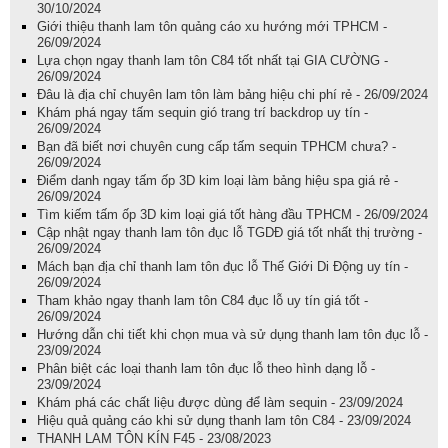
30/10/2024
Giới thiệu thanh lam tôn quảng cáo xu hướng mới TPHCM -
26/09/2024
Lựa chọn ngay thanh lam tôn C84 tốt nhất tại GIA CƯỜNG -
26/09/2024
Đâu là địa chỉ chuyên lam tôn làm bảng hiệu chi phí rẻ - 26/09/2024
Khám phá ngay tấm sequin gió trang trí backdrop uy tín -
26/09/2024
Bạn đã biết nơi chuyên cung cấp tấm sequin TPHCM chưa? -
26/09/2024
Điểm danh ngay tấm ốp 3D kim loại làm bảng hiệu spa giá rẻ -
26/09/2024
Tìm kiếm tấm ốp 3D kim loại giá tốt hàng đầu TPHCM - 26/09/2024
Cập nhật ngay thanh lam tôn đục lỗ TGDĐ giá tốt nhất thị trường -
26/09/2024
Mách bạn địa chỉ thanh lam tôn đục lỗ Thế Giới Di Động uy tín -
26/09/2024
Tham khảo ngay thanh lam tôn C84 đục lỗ uy tín giá tốt -
26/09/2024
Hướng dẫn chi tiết khi chọn mua và sử dụng thanh lam tôn đục lỗ -
23/09/2024
Phân biệt các loại thanh lam tôn đục lỗ theo hình dạng lỗ -
23/09/2024
Khám phá các chất liệu được dùng để làm sequin - 23/09/2024
Hiệu quả quảng cáo khi sử dụng thanh lam tôn C84 - 23/09/2024
THANH LAM TÔN KÍN F45 - 23/08/2023