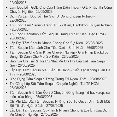
22/09/2025
Lam Đục Lỗ TGDĐ Cho Cửa Hàng Điện Thoại - Giải Pháp Thi Công
Chuyên Nghiệp - 22/09/2025
Dịch Vụ Làm Đục Lỗ Thế Giới Di Động Chuyên Nghiệp -
22/09/2025
Thi Công Tấm Sequin Trang Trí Sự Kiện, Backdrop Chuyên Nghiệp
- 26/08/2025
Thi Công Backdrop Tấm Sequin Trang Trí Sự Kiện, Tiệc Cưới -
26/08/2025
Lắp Đặt Tấm Sequin Nhanh Chóng Cho Sự Kiện - 26/08/2025
Tấm Sequin Lấp Lánh Cho Tiệc Cưới, Sinh Nhật - 26/08/2025
Tấm Sequin Cho Sân Khấu Chuyên Nghiệp - Giải Pháp Backdrop
Bùng Nổ Dành Cho Mọi Sự Kiện - 26/08/2025
Báo Giá Chi Tiết & Tối Ưu Nhất Về Chi Phí Lắp Đặt Tấm Sequin
Gió - 26/08/2025
Lắp Đặt Tấm Sequin Màu Sắc Đa Dạng - Kiến Tạo Không Gian Cá
Tính - 26/08/2025
Ứng Dụng Tấm Sequin Trong Trang Trí Ngoại Thất - 26/08/2025
Thi Công Lắp Đặt Tấm Sequin Chuyên Nghiệp Tại TP.HCM -
26/08/2025
Tấm Sequin Gió Tấm Ốp 3D Chuyển Động Trang Trí backdrop, sự
kiện, cửa hàng - 25/08/2025
Chi Phí Lắp Đặt Tấm Sequin: Những Yếu Tố Quyết Định & Bí Mật
Để Tối Ưu Ngân Sách - 27/08/2025
Lắp Đặt Tấm Sequin: Quy Trình Nhanh Chóng & Lợi Ích Của Dịch
Vụ Chuyên Nghiệp - 27/08/2025