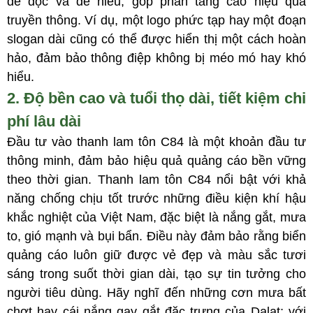
dễ đọc và dễ hiểu, góp phần tăng cao hiệu quả
truyền thông. Ví dụ, một logo phức tạp hay một đoạn
slogan dài cũng có thể được hiển thị một cách hoàn
hảo, đảm bảo thông điệp không bị méo mó hay khó
hiểu.
2. Độ bền cao và tuổi thọ dài, tiết kiệm chi
phí lâu dài
Đầu tư vào thanh lam tôn C84 là một khoản đầu tư
thông minh, đảm bảo hiệu quả quảng cáo bền vững
theo thời gian.
Thanh lam tôn C84 nổi bật với khả
năng chống chịu tốt trước những điều kiện khí hậu
khắc nghiệt của Việt Nam, đặc biệt là nắng gắt, mưa
to, gió mạnh và bụi bẩn. Điều này đảm bảo rằng biển
quảng cáo luôn giữ được vẻ đẹp và màu sắc tươi
sáng trong suốt thời gian dài, tạo sự tin tưởng cho
người tiêu dùng. Hãy nghĩ đến những cơn mưa bất
chợt hay cái nắng gay gắt đặc trưng của Dalat; với