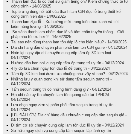
Thanh lam đục lỗ có thật sự giảm tiếng ồn? Kiểm chứng thực tế từ
công trình - 14/06/2025
Top 5 ứng dụng nổi bật của thanh lam C84 đục lỗ trong thiết kế
công trình hiện đại - 14/06/2025
Thanh lam đục lỗ – Xu hướng mới trong kiến trúc xanh và tiết
kiệm năng lượng - 14/06/2025
So sánh thanh lam nhôm đục lỗ và tấm chắn truyền thống – Giải
pháp nào tối ưu hơn? - 14/06/2025
Tại sao nên dùng thanh lam tôn dập lỗ cho biển hiệu? - 14/06/2025
Địa chỉ hàng đầu chuyên phân phối lam tôn C84 giá rẻ - 04/12/2024
Note lại ngay địa chỉ chuyên cung cấp tấm ốp 3D kim loại -
04/12/2024
Hướng dẫn bạn nơi cung cấp tấm ốp trang trí uy tín - 04/12/2024
4 lý do lựa chọn ngay tôn dập lỗ để trang trí - 04/12/2024
Tấm ốp 3D kim loại được ưa chuộng như vậy vì sao? - 04/12/2024
Những lưu ý quan trọng khi sử dụng tấm sequin trang trí -
04/12/2024
Tấm sequin trang trí có những hình dạng gì? - 04/12/2024
Địa chỉ nào uy tín chuyên lam tôn quảng cáo tại TPHCM -
04/12/2024
Lựa chọn ngay đơn vị phân phối tấm sequin trang trí uy tín -
04/12/2024
[ƯU ĐÃI LỚN] Địa chỉ hàng đầu chuyên cung cấp tấm sequin gió -
04/12/2024
Đi tìm cơ sở chuyên cung cấp lam tôn đục lỗ uy tín - 04/12/2024
Sở hữu ngay dịch vụ cung cấp tấm sequin lấp lánh uy tín -