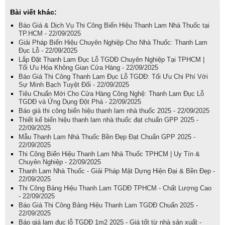
Bài viết khác:
Báo Giá & Dịch Vụ Thi Công Biển Hiệu Thanh Lam Nhà Thuốc tại
TP.HCM - 22/09/2025
Giải Pháp Biển Hiệu Chuyên Nghiệp Cho Nhà Thuốc: Thanh Lam
Đục Lỗ - 22/09/2025
Lắp Đặt Thanh Lam Đục Lỗ TGDĐ Chuyên Nghiệp Tại TPHCM |
Tối Ưu Hóa Không Gian Cửa Hàng - 22/09/2025
Báo Giá Thi Công Thanh Lam Đục Lỗ TGDĐ: Tối Ưu Chi Phí Với
Sự Minh Bạch Tuyệt Đối - 22/09/2025
Tiêu Chuẩn Mới Cho Cửa Hàng Công Nghệ: Thanh Lam Đục Lỗ
TGDĐ và Ứng Dụng Đột Phá - 22/09/2025
Báo giá thi công biển hiệu thanh lam nhà thuốc 2025 - 22/09/2025
Thiết kế biển hiệu thanh lam nhà thuốc đạt chuẩn GPP 2025 -
22/09/2025
Mẫu Thanh Lam Nhà Thuốc Bền Đẹp Đạt Chuẩn GPP 2025 -
22/09/2025
Thi Công Biển Hiệu Thanh Lam Nhà Thuốc TPHCM | Uy Tín &
Chuyên Nghiệp - 22/09/2025
Thanh Lam Nhà Thuốc - Giải Pháp Mặt Dựng Hiện Đại & Bền Đẹp -
22/09/2025
Thi Công Bảng Hiệu Thanh Lam TGDĐ TPHCM - Chất Lượng Cao
- 22/09/2025
Báo Giá Thi Công Bảng Hiệu Thanh Lam TGDĐ Chuẩn 2025 -
22/09/2025
Báo giá lam đục lỗ TGDĐ 1m2 2025 - Giá tốt từ nhà sản xuất -