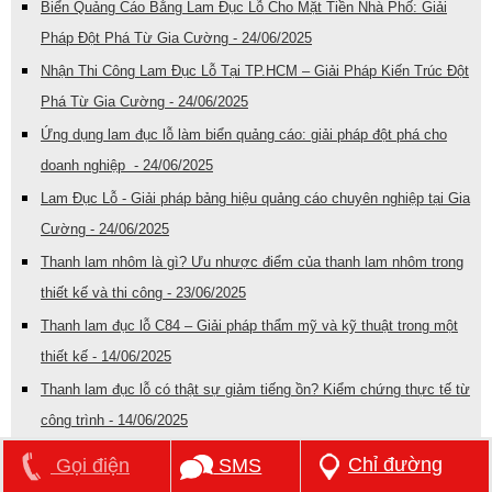
Biển Quảng Cáo Bằng Lam Đục Lỗ Cho Mặt Tiền Nhà Phố: Giải
Pháp Đột Phá Từ Gia Cường - 24/06/2025
Nhận Thi Công Lam Đục Lỗ Tại TP.HCM – Giải Pháp Kiến Trúc Đột
Phá Từ Gia Cường - 24/06/2025
Ứng dụng lam đục lỗ làm biển quảng cáo: giải pháp đột phá cho
doanh nghiệp - 24/06/2025
Lam Đục Lỗ - Giải pháp bảng hiệu quảng cáo chuyên nghiệp tại Gia
Cường - 24/06/2025
Thanh lam nhôm là gì? Ưu nhược điểm của thanh lam nhôm trong
thiết kế và thi công - 23/06/2025
Thanh lam đục lỗ C84 – Giải pháp thẩm mỹ và kỹ thuật trong một
thiết kế - 14/06/2025
Thanh lam đục lỗ có thật sự giảm tiếng ồn? Kiểm chứng thực tế từ
công trình - 14/06/2025
Top 5 ứng dụng nổi bật của thanh lam C84 đục lỗ trong thiết kế
Chỉ đường
Gọi điện
SMS
công trình hiện đại - 14/06/2025