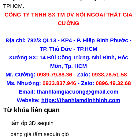
TPHCM.
CÔNG TY TNHH SX TM DV NỘI NGOẠI THẤT GIA
CƯỜNG
Địa chỉ: 782/3 QL13 - KP4 - P. Hiệp Bình Phước -
TP. Thủ Đức - TP.HCM
Xưởng SX: 14 Bùi Công Trừng, Nhị Bình, Hóc
Môn, Tp. HCM
Mr. Cường:
0989.79.88.36
- Zalo:
0938.78.51.58
Ms. Nhường:
0933.837.946
- Zalo:
0896.49.32.68
Email: thanhlamgiacuong@gmail.com
Website:
https://thanhlamdinhhinh.com
Từ khóa liên quan
tấm ốp 3D sequin
bảng giá tấm sequin gió