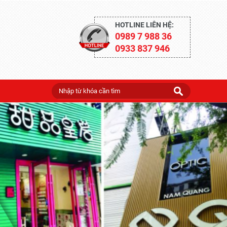
HOTLINE LIÊN HỆ:
0989 7 988 36
0933 837 946