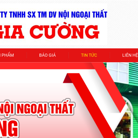
N PHẨM
BÁO GIÁ
TIN TỨC
LIÊN HỆ