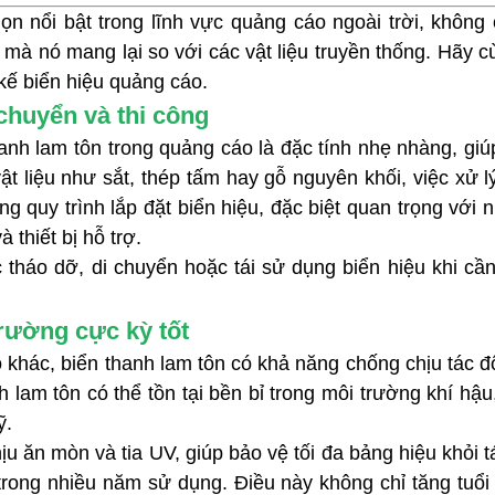
ọn nổi bật trong lĩnh vực quảng cáo ngoài trời, khôn
mỹ mà nó mang lại so với các vật liệu truyền thống. Hãy
 kế biển hiệu quảng cáo.
 chuyển và thi công
h lam tôn trong quảng cáo là đặc tính nhẹ nhàng, giúp 
t liệu như sắt, thép tấm hay gỗ nguyên khối, việc xử l
ng quy trình lắp đặt biển hiệu, đặc biệt quan trọng với 
 thiết bị hỗ trợ.
 tháo dỡ, di chuyển hoặc tái sử dụng biển hiệu khi cần
rường cực kỳ tốt
áo khác, biển thanh lam tôn có khả năng chống chịu tác
 lam tôn có thể tồn tại bền bỉ trong môi trường khí hậ
ỹ.
u ăn mòn và tia UV, giúp bảo vệ tối đa bảng hiệu khỏi 
 trong nhiều năm sử dụng. Điều này không chỉ tăng tuổi