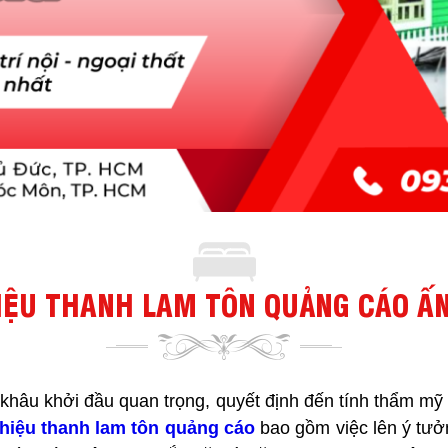
IỆU THANH LAM TÔN QUẢNG CÁO Ấ
khâu khởi đầu quan trọng, quyết định đến tính thẩm mỹ 
 hiệu thanh lam tôn quảng cáo
bao gồm việc lên ý tưởn