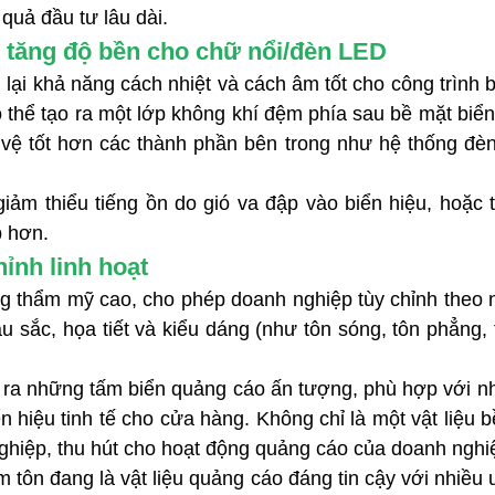
quả đầu tư lâu dài.
, tăng độ bền cho chữ nổi/đèn LED
g lại khả năng cách nhiệt và cách âm tốt cho công trình
thể tạo ra một lớp không khí đệm phía sau bề mặt biển
 vệ tốt hơn các thành phần bên trong như hệ thống đè
m thiểu tiếng ồn do gió va đập vào biển hiệu, hoặc ti
p hơn.
ỉnh linh hoạt
ng thẩm mỹ cao, cho phép doanh nghiệp tùy chỉnh theo n
 sắc, họa tiết và kiểu dáng (như tôn sóng, tôn phẳng, 
o ra những tấm biển quảng cáo ấn tượng, phù hợp với n
 hiệu tinh tế cho cửa hàng. Không chỉ là một vật liệu b
nghiệp, thu hút cho hoạt động quảng cáo của doanh nghi
m tôn đang là vật liệu quảng cáo đáng tin cậy với nhiều