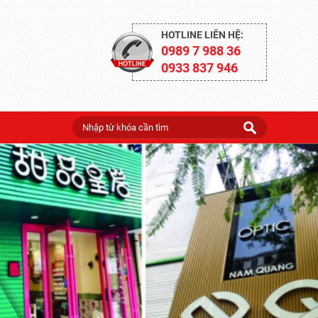
HOTLINE LIÊN HỆ:
0989 7 988 36
0933 837 946