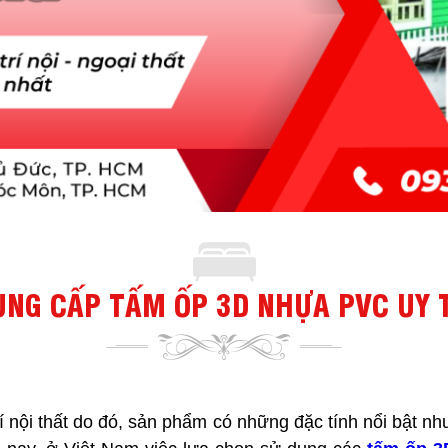
CUNG CẤP TẤM ỐP 3D NHỰA PVC UY 
 nội thất do đó, sản phẩm có những đặc tính nổi bật nh