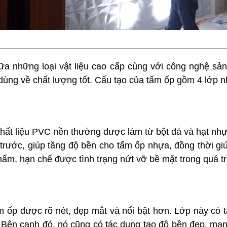
 những loại vật liệu cao cấp cùng với công nghệ sản 
dùng về chất lượng tốt. Cấu tạo của tấm ốp gồm 4 lớp n
hất liệu PVC nền thường được làm từ bột đá và hạt nhự
 trước, giúp tăng độ bền cho tấm ốp nhựa, đồng thời g
ẩm, hạn chế được tình trạng nứt vỡ bề mặt trong quá tr
ốp được rõ nét, đẹp mắt và nổi bật hơn. Lớp này có tá
. Bên cạnh đó, nó cũng có tác dụng tạo độ bền đẹp, m