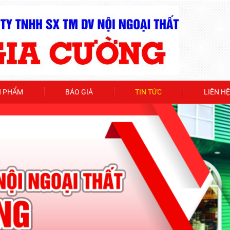
N PHẨM
BÁO GIÁ
TIN TỨC
LIÊN HỆ