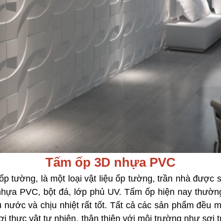
Tấm ốp 3D nhựa PVC
p tường, là một loại vật liệu ốp tường, trần nhà được s
 nhựa PVC, bột đá, lớp phủ UV. Tấm ốp hiện nay thườ
u nước và chịu nhiệt rất tốt. Tất cả các sản phẩm đều
ợi thực vật tự nhiên, thân thiện với môi trường như sợ