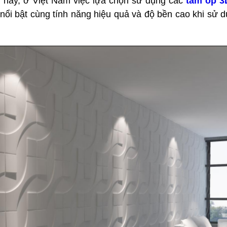
n nay, ở Việt Nam việc lựa chọn sử dụng các
tấm ốp 3
i bật cùng tính năng hiệu quả và độ bền cao khi sử dụn