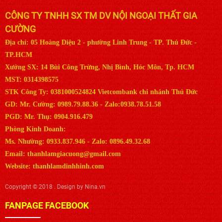
CÔNG TY TNHH SX TM DV NỘI NGOẠI THẤT GIA
CƯỜNG
Địa chỉ: 05 Hoàng Diệu 2 - phường Linh Trung - TP. Thủ Đức -
TP.HCM
Xưởng SX: 14 Bùi Công Trừng, Nhị Bình, Hóc Môn, Tp. HCM
MST: 0314398575
STK Công Ty: 0381000524824 Vietcombank chi nhánh Thủ Đức
GD: Mr. Cường: 0989.79.88.36 - Zalo:0938.78.51.58
PGD: Mr. Thụ: 0904.916.479
Phòng Kinh Doanh:
Ms. Nhường: 0933.837.946 - Zalo: 0896.49.32.68
Email: thanhlamgiacuong@gmail.com
Website: thanhlamdinhhinh.com
Copyright © 2018 . Design by Nina.vn
FANPAGE FACEBOOK