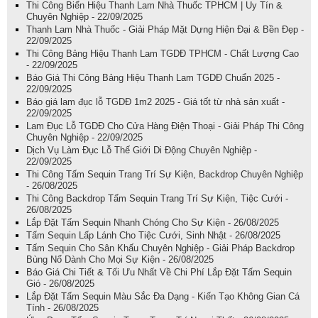
Thi Công Biển Hiệu Thanh Lam Nhà Thuốc TPHCM | Uy Tín &
Chuyên Nghiệp - 22/09/2025
Thanh Lam Nhà Thuốc - Giải Pháp Mặt Dựng Hiện Đại & Bền Đẹp -
22/09/2025
Thi Công Bảng Hiệu Thanh Lam TGDĐ TPHCM - Chất Lượng Cao
- 22/09/2025
Báo Giá Thi Công Bảng Hiệu Thanh Lam TGDĐ Chuẩn 2025 -
22/09/2025
Báo giá lam đục lỗ TGDĐ 1m2 2025 - Giá tốt từ nhà sản xuất -
22/09/2025
Lam Đục Lỗ TGDĐ Cho Cửa Hàng Điện Thoại - Giải Pháp Thi Công
Chuyên Nghiệp - 22/09/2025
Dịch Vụ Làm Đục Lỗ Thế Giới Di Động Chuyên Nghiệp -
22/09/2025
Thi Công Tấm Sequin Trang Trí Sự Kiện, Backdrop Chuyên Nghiệp
- 26/08/2025
Thi Công Backdrop Tấm Sequin Trang Trí Sự Kiện, Tiệc Cưới -
26/08/2025
Lắp Đặt Tấm Sequin Nhanh Chóng Cho Sự Kiện - 26/08/2025
Tấm Sequin Lấp Lánh Cho Tiệc Cưới, Sinh Nhật - 26/08/2025
Tấm Sequin Cho Sân Khấu Chuyên Nghiệp - Giải Pháp Backdrop
Bùng Nổ Dành Cho Mọi Sự Kiện - 26/08/2025
Báo Giá Chi Tiết & Tối Ưu Nhất Về Chi Phí Lắp Đặt Tấm Sequin
Gió - 26/08/2025
Lắp Đặt Tấm Sequin Màu Sắc Đa Dạng - Kiến Tạo Không Gian Cá
Tính - 26/08/2025