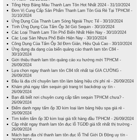
Tổng Hợp Bảng Màu Thanh Lam Tôn Hot Nhất 2024 - 31/10/2024
Đơn Vị Cung Cấp Sản Phẩm Thanh Lam Tôn Giá Rẻ Tại TPHCM -
31/10/2024
Ứng Dụng Của Thanh Lam Sóng Ngoài Thực Tế - 30/10/2024
Tính Ứng Dụng Của Tấm Ốp 3d Gió Sequin - 30/10/2024
Các Loại Thanh Lam Tôn Phổ Biến Nhất Hiện Nay - 30/10/2024
Các Loại Sàn Nhựa Phổ Biến Hiện Nay - 30/10/2024
Công Dụng Của Tấm Ốp 3d Đơn Giản, Hiệu Quả Cao - 30/10/2024
Ứng dụng đa dạng của biển quảng cáo thanh lam tôn C84 -
30/10/2024
Giới thiệu thanh lam tôn quảng cáo xu hướng mới TPHCM -
26/09/2024
Lựa chọn ngay thanh lam tôn C84 tốt nhất tại GIA CƯỜNG -
26/09/2024
Đâu là địa chỉ chuyên lam tôn làm bảng hiệu chi phí rẻ - 26/09/2024
Khám phá ngay tấm sequin gió trang trí backdrop uy tín -
26/09/2024
Bạn đã biết nơi chuyên cung cấp tấm sequin TPHCM chưa? -
26/09/2024
Điểm danh ngay tấm ốp 3D kim loại làm bảng hiệu spa giá rẻ -
26/09/2024
Tìm kiếm tấm ốp 3D kim loại giá tốt hàng đầu TPHCM - 26/09/2024
Cập nhật ngay thanh lam tôn đục lỗ TGDĐ giá tốt nhất thị trường -
26/09/2024
Mách bạn địa chỉ thanh lam tôn đục lỗ Thế Giới Di Động uy tín -
26/09/2024