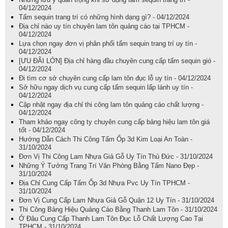
04/12/2024
Tấm sequin trang trí có những hình dạng gì? - 04/12/2024
Địa chỉ nào uy tín chuyên lam tôn quảng cáo tại TPHCM -
04/12/2024
Lựa chọn ngay đơn vị phân phối tấm sequin trang trí uy tín -
04/12/2024
[ƯU ĐÃI LỚN] Địa chỉ hàng đầu chuyên cung cấp tấm sequin gió -
04/12/2024
Đi tìm cơ sở chuyên cung cấp lam tôn đục lỗ uy tín - 04/12/2024
Sở hữu ngay dịch vụ cung cấp tấm sequin lấp lánh uy tín -
04/12/2024
Cập nhật ngay địa chỉ thi công lam tôn quảng cáo chất lượng -
04/12/2024
Tham khảo ngay công ty chuyên cung cấp bảng hiệu lam tôn giá
tốt - 04/12/2024
Hướng Dẫn Cách Thi Công Tấm Ốp 3d Kim Loại An Toàn -
31/10/2024
Đơn Vị Thi Công Lam Nhựa Giả Gỗ Uy Tín Thủ Đức - 31/10/2024
Những Ý Tưởng Trang Trí Văn Phòng Bằng Tấm Nano Đẹp -
31/10/2024
Địa Chỉ Cung Cấp Tấm Ốp 3d Nhựa Pvc Uy Tín TPHCM -
31/10/2024
Đơn Vị Cung Cấp Lam Nhựa Giả Gỗ Quận 12 Uy Tín - 31/10/2024
Thi Công Bảng Hiệu Quảng Cáo Bằng Thanh Lam Tôn - 31/10/2024
Ở Đâu Cung Cấp Thanh Lam Tôn Đục Lỗ Chất Lượng Cao Tại
TPHCM - 31/10/2024