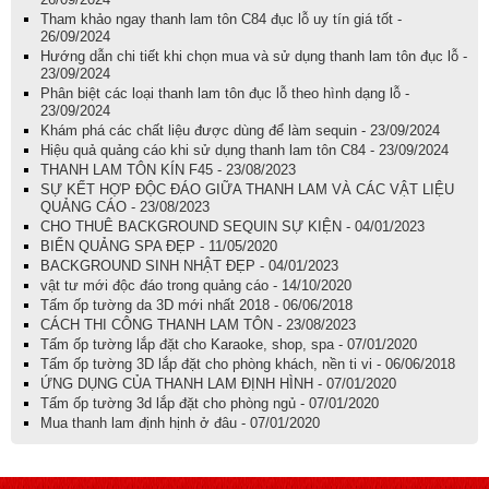
Tham khảo ngay thanh lam tôn C84 đục lỗ uy tín giá tốt -
26/09/2024
Hướng dẫn chi tiết khi chọn mua và sử dụng thanh lam tôn đục lỗ -
23/09/2024
Phân biệt các loại thanh lam tôn đục lỗ theo hình dạng lỗ -
23/09/2024
Khám phá các chất liệu được dùng để làm sequin - 23/09/2024
Hiệu quả quảng cáo khi sử dụng thanh lam tôn C84 - 23/09/2024
THANH LAM TÔN KÍN F45 - 23/08/2023
SỰ KẾT HỢP ĐỘC ĐÁO GIỮA THANH LAM VÀ CÁC VẬT LIỆU
QUẢNG CÁO - 23/08/2023
CHO THUÊ BACKGROUND SEQUIN SỰ KIỆN - 04/01/2023
BIỂN QUẢNG SPA ĐẸP - 11/05/2020
BACKGROUND SINH NHẬT ĐẸP - 04/01/2023
vật tư mới độc đáo trong quảng cáo - 14/10/2020
Tấm ốp tường da 3D mới nhất 2018 - 06/06/2018
CÁCH THI CÔNG THANH LAM TÔN - 23/08/2023
Tấm ốp tường lắp đặt cho Karaoke, shop, spa - 07/01/2020
Tấm ốp tường 3D lắp đặt cho phòng khách, nền ti vi - 06/06/2018
ỨNG DỤNG CỦA THANH LAM ĐỊNH HÌNH - 07/01/2020
Tấm ốp tường 3d lắp đặt cho phòng ngủ - 07/01/2020
Mua thanh lam định hịnh ở đâu - 07/01/2020