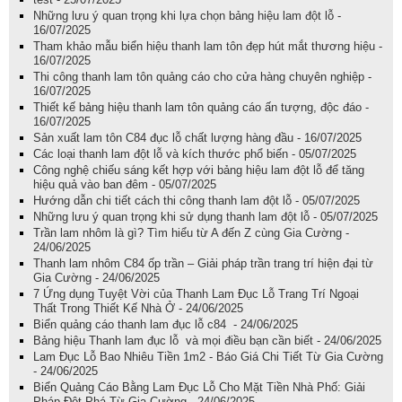
Những lưu ý quan trọng khi lựa chọn bảng hiệu lam đột lỗ -
16/07/2025
Tham khảo mẫu biển hiệu thanh lam tôn đẹp hút mắt thương hiệu -
16/07/2025
Thi công thanh lam tôn quảng cáo cho cửa hàng chuyên nghiệp -
16/07/2025
Thiết kế bảng hiệu thanh lam tôn quảng cáo ấn tượng, độc đáo -
16/07/2025
Sản xuất lam tôn C84 đục lỗ chất lượng hàng đầu - 16/07/2025
Các loại thanh lam đột lỗ và kích thước phổ biến - 05/07/2025
Công nghệ chiếu sáng kết hợp với bảng hiệu lam đột lỗ để tăng
hiệu quả vào ban đêm - 05/07/2025
Hướng dẫn chi tiết cách thi công thanh lam đột lỗ - 05/07/2025
Những lưu ý quan trọng khi sử dụng thanh lam đột lỗ - 05/07/2025
Trần lam nhôm là gì? Tìm hiểu từ A đến Z cùng Gia Cường -
24/06/2025
Thanh lam nhôm C84 ốp trần – Giải pháp trần trang trí hiện đại từ
Gia Cường - 24/06/2025
7 Ứng dụng Tuyệt Vời của Thanh Lam Đục Lỗ Trang Trí Ngoại
Thất Trong Thiết Kế Nhà Ở - 24/06/2025
Biển quảng cáo thanh lam đục lỗ c84 - 24/06/2025
Bảng hiệu Thanh lam đục lỗ và mọi điều bạn cần biết - 24/06/2025
Lam Đục Lỗ Bao Nhiêu Tiền 1m2 - Báo Giá Chi Tiết Từ Gia Cường
- 24/06/2025
Biển Quảng Cáo Bằng Lam Đục Lỗ Cho Mặt Tiền Nhà Phố: Giải
Pháp Đột Phá Từ Gia Cường - 24/06/2025