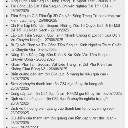
Ứng Dụng Tấm Sequin Trong Trang Trí Ngoại Thất - 26/08/2025
Thi Công Lắp Đặt Tấm Sequin Chuyên Nghiệp Tại TP.HCM -
26/08/2025
Tấm Sequin Gió Tấm Ốp 3D Chuyển Động Trang Trí backdrop, sự
kiện, cửa hàng - 25/08/2025
Chi Phí Lắp Đặt Tấm Sequin: Những Yếu Tố Quyết Định & Bí Mật
Để Tối Ưu Ngân Sách - 27/08/2025
Lắp Đặt Tấm Sequin: Quy Trình Nhanh Chóng & Lợi Ích Của Dịch
Vụ Chuyên Nghiệp - 27/08/2025
Bí Quyết Chọn và Thi Công Tấm Sequin: Kinh Nghiệm Thực Chiến
từ Chuyên Gia - 27/08/2025
Nâng Tầm Đẳng Cấp Sân Khấu & Sự Kiện Với Tấm Sequin
Chuyển Động - 26/08/2025
Khám Phá Tấm Sequin: Vật Liệu Trang Trí Đột Phá Kiến Tạo
Không Gian Bùng Nổ - 26/08/2025
Biển quảng cáo lam tôn C84 đục lỗ mang lại hiệu quả cao -
25/07/2025
Đơn vị chuyên thanh lam tôn C84 đục lỗ uy tín hàng đầu -
25/07/2025
Cung cấp lam tôn C84 đục lỗ tại TPHCM giá tốt uy tín - 25/07/2025
Dịch vụ thi công lam tôn C84 đục lỗ chuyên nghiệp trọn gói -
25/07/2025
Dịch vụ thi công biển quảng cáo thanh lam tôn chuyên nghiệp -
25/07/2025
Ưu điểm của thanh lam tôn quảng cáo bền đẹp vượt thời gian -
25/07/2025
test - 25/07/2025