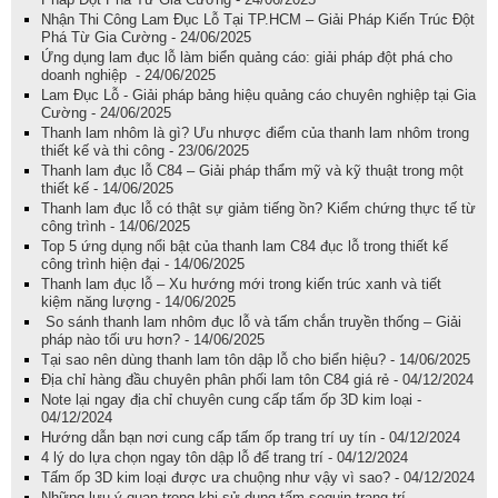
Nhận Thi Công Lam Đục Lỗ Tại TP.HCM – Giải Pháp Kiến Trúc Đột
Phá Từ Gia Cường - 24/06/2025
Ứng dụng lam đục lỗ làm biển quảng cáo: giải pháp đột phá cho
doanh nghiệp - 24/06/2025
Lam Đục Lỗ - Giải pháp bảng hiệu quảng cáo chuyên nghiệp tại Gia
Cường - 24/06/2025
Thanh lam nhôm là gì? Ưu nhược điểm của thanh lam nhôm trong
thiết kế và thi công - 23/06/2025
Thanh lam đục lỗ C84 – Giải pháp thẩm mỹ và kỹ thuật trong một
thiết kế - 14/06/2025
Thanh lam đục lỗ có thật sự giảm tiếng ồn? Kiểm chứng thực tế từ
công trình - 14/06/2025
Top 5 ứng dụng nổi bật của thanh lam C84 đục lỗ trong thiết kế
công trình hiện đại - 14/06/2025
Thanh lam đục lỗ – Xu hướng mới trong kiến trúc xanh và tiết
kiệm năng lượng - 14/06/2025
So sánh thanh lam nhôm đục lỗ và tấm chắn truyền thống – Giải
pháp nào tối ưu hơn? - 14/06/2025
Tại sao nên dùng thanh lam tôn dập lỗ cho biển hiệu? - 14/06/2025
Địa chỉ hàng đầu chuyên phân phối lam tôn C84 giá rẻ - 04/12/2024
Note lại ngay địa chỉ chuyên cung cấp tấm ốp 3D kim loại -
04/12/2024
Hướng dẫn bạn nơi cung cấp tấm ốp trang trí uy tín - 04/12/2024
4 lý do lựa chọn ngay tôn dập lỗ để trang trí - 04/12/2024
Tấm ốp 3D kim loại được ưa chuộng như vậy vì sao? - 04/12/2024
Những lưu ý quan trọng khi sử dụng tấm sequin trang trí -