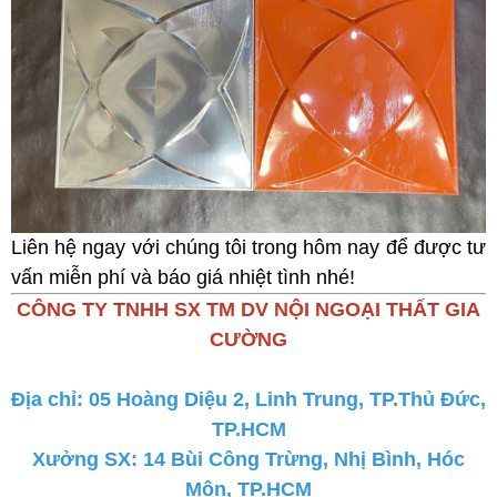
Liên hệ ngay với chúng tôi trong hôm nay để được tư
vấn miễn phí và báo giá nhiệt tình nhé!
CÔNG TY TNHH SX TM DV NỘI NGOẠI THẤT GIA
CƯỜNG
Địa chỉ: 05 Hoàng Diệu 2, Linh Trung, TP.Thủ Đức,
TP.HCM
Xưởng SX: 14 Bùi Công Trừng, Nhị Bình, Hóc
Môn, TP.HCM