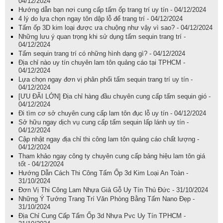
04/12/2024
Hướng dẫn bạn nơi cung cấp tấm ốp trang trí uy tín - 04/12/2024
4 lý do lựa chọn ngay tôn dập lỗ để trang trí - 04/12/2024
Tấm ốp 3D kim loại được ưa chuộng như vậy vì sao? - 04/12/2024
Những lưu ý quan trọng khi sử dụng tấm sequin trang trí -
04/12/2024
Tấm sequin trang trí có những hình dạng gì? - 04/12/2024
Địa chỉ nào uy tín chuyên lam tôn quảng cáo tại TPHCM -
04/12/2024
Lựa chọn ngay đơn vị phân phối tấm sequin trang trí uy tín -
04/12/2024
[ƯU ĐÃI LỚN] Địa chỉ hàng đầu chuyên cung cấp tấm sequin gió -
04/12/2024
Đi tìm cơ sở chuyên cung cấp lam tôn đục lỗ uy tín - 04/12/2024
Sở hữu ngay dịch vụ cung cấp tấm sequin lấp lánh uy tín -
04/12/2024
Cập nhật ngay địa chỉ thi công lam tôn quảng cáo chất lượng -
04/12/2024
Tham khảo ngay công ty chuyên cung cấp bảng hiệu lam tôn giá
tốt - 04/12/2024
Hướng Dẫn Cách Thi Công Tấm Ốp 3d Kim Loại An Toàn -
31/10/2024
Đơn Vị Thi Công Lam Nhựa Giả Gỗ Uy Tín Thủ Đức - 31/10/2024
Những Ý Tưởng Trang Trí Văn Phòng Bằng Tấm Nano Đẹp -
31/10/2024
Địa Chỉ Cung Cấp Tấm Ốp 3d Nhựa Pvc Uy Tín TPHCM -