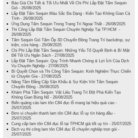
Báo Giá Chi Tiết & Tối Ưu Nhất Về Chi Phí Lắp Đặt Tấm Sequin
Gió - 26/08/2025
Lắp Đặt Tấm Sequin Màu Sắc Đa Dạng - Kiến Tạo Không Gian Cá
Tính - 26/08/2025
Ứng Dụng Tấm Sequin Trong Trang Trí Ngoại Thất - 26/08/2025
Thi Công Lắp Đặt Tấm Sequin Chuyên Nghiệp Tại TP.HCM -
26/08/2025
Tấm Sequin Gió Tấm Ốp 3D Chuyển Động Trang Trí backdrop, sự
kiện, cửa hàng - 25/08/2025
Chi Phí Lắp Đặt Tấm Sequin: Những Yếu Tố Quyết Định & Bí Mật
Để Tối Ưu Ngân Sách - 27/08/2025
Lắp Đặt Tấm Sequin: Quy Trình Nhanh Chóng & Lợi Ích Của Dịch
Vụ Chuyên Nghiệp - 27/08/2025
Bí Quyết Chọn và Thi Công Tấm Sequin: Kinh Nghiệm Thực Chiến
từ Chuyên Gia - 27/08/2025
Nâng Tầm Đẳng Cấp Sân Khấu & Sự Kiện Với Tấm Sequin
Chuyển Động - 26/08/2025
Khám Phá Tấm Sequin: Vật Liệu Trang Trí Đột Phá Kiến Tạo
Không Gian Bùng Nổ - 26/08/2025
Biển quảng cáo lam tôn C84 đục lỗ mang lại hiệu quả cao -
25/07/2025
Đơn vị chuyên thanh lam tôn C84 đục lỗ uy tín hàng đầu -
25/07/2025
Cung cấp lam tôn C84 đục lỗ tại TPHCM giá tốt uy tín - 25/07/2025
Dịch vụ thi công lam tôn C84 đục lỗ chuyên nghiệp trọn gói -
25/07/2025