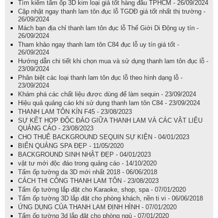
Tìm kiếm tấm ốp 3D kim loại giá tốt hàng đầu TPHCM - 26/09/2024
Cập nhật ngay thanh lam tôn đục lỗ TGDĐ giá tốt nhất thị trường -
26/09/2024
Mách bạn địa chỉ thanh lam tôn đục lỗ Thế Giới Di Động uy tín -
26/09/2024
Tham khảo ngay thanh lam tôn C84 đục lỗ uy tín giá tốt -
26/09/2024
Hướng dẫn chi tiết khi chọn mua và sử dụng thanh lam tôn đục lỗ -
23/09/2024
Phân biệt các loại thanh lam tôn đục lỗ theo hình dạng lỗ -
23/09/2024
Khám phá các chất liệu được dùng để làm sequin - 23/09/2024
Hiệu quả quảng cáo khi sử dụng thanh lam tôn C84 - 23/09/2024
THANH LAM TÔN KÍN F45 - 23/08/2023
SỰ KẾT HỢP ĐỘC ĐÁO GIỮA THANH LAM VÀ CÁC VẬT LIỆU
QUẢNG CÁO - 23/08/2023
CHO THUÊ BACKGROUND SEQUIN SỰ KIỆN - 04/01/2023
BIỂN QUẢNG SPA ĐẸP - 11/05/2020
BACKGROUND SINH NHẬT ĐẸP - 04/01/2023
vật tư mới độc đáo trong quảng cáo - 14/10/2020
Tấm ốp tường da 3D mới nhất 2018 - 06/06/2018
CÁCH THI CÔNG THANH LAM TÔN - 23/08/2023
Tấm ốp tường lắp đặt cho Karaoke, shop, spa - 07/01/2020
Tấm ốp tường 3D lắp đặt cho phòng khách, nền ti vi - 06/06/2018
ỨNG DỤNG CỦA THANH LAM ĐỊNH HÌNH - 07/01/2020
Tấm ốp tường 3d lắp đặt cho phòng ngủ - 07/01/2020