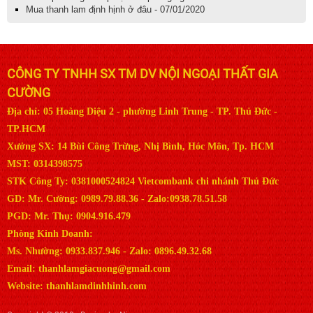
Mua thanh lam định hịnh ở đâu - 07/01/2020
CÔNG TY TNHH SX TM DV NỘI NGOẠI THẤT GIA
CƯỜNG
Địa chỉ: 05 Hoàng Diệu 2 - phường Linh Trung - TP. Thủ Đức -
TP.HCM
Xưởng SX: 14 Bùi Công Trừng, Nhị Bình, Hóc Môn, Tp. HCM
MST: 0314398575
STK Công Ty: 0381000524824 Vietcombank chi nhánh Thủ Đức
GD: Mr. Cường: 0989.79.88.36 - Zalo:0938.78.51.58
PGD: Mr. Thụ: 0904.916.479
Phòng Kinh Doanh:
Ms. Nhường: 0933.837.946 - Zalo: 0896.49.32.68
Email: thanhlamgiacuong@gmail.com
Website: thanhlamdinhhinh.com