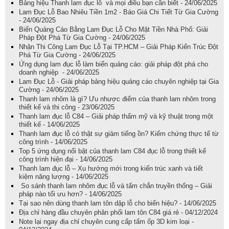
Bảng hiệu Thanh lam đục lỗ và mọi điều bạn cần biết - 24/06/2025
Lam Đục Lỗ Bao Nhiêu Tiền 1m2 - Báo Giá Chi Tiết Từ Gia Cường
- 24/06/2025
Biển Quảng Cáo Bằng Lam Đục Lỗ Cho Mặt Tiền Nhà Phố: Giải
Pháp Đột Phá Từ Gia Cường - 24/06/2025
Nhận Thi Công Lam Đục Lỗ Tại TP.HCM – Giải Pháp Kiến Trúc Đột
Phá Từ Gia Cường - 24/06/2025
Ứng dụng lam đục lỗ làm biển quảng cáo: giải pháp đột phá cho
doanh nghiệp - 24/06/2025
Lam Đục Lỗ - Giải pháp bảng hiệu quảng cáo chuyên nghiệp tại Gia
Cường - 24/06/2025
Thanh lam nhôm là gì? Ưu nhược điểm của thanh lam nhôm trong
thiết kế và thi công - 23/06/2025
Thanh lam đục lỗ C84 – Giải pháp thẩm mỹ và kỹ thuật trong một
thiết kế - 14/06/2025
Thanh lam đục lỗ có thật sự giảm tiếng ồn? Kiểm chứng thực tế từ
công trình - 14/06/2025
Top 5 ứng dụng nổi bật của thanh lam C84 đục lỗ trong thiết kế
công trình hiện đại - 14/06/2025
Thanh lam đục lỗ – Xu hướng mới trong kiến trúc xanh và tiết
kiệm năng lượng - 14/06/2025
So sánh thanh lam nhôm đục lỗ và tấm chắn truyền thống – Giải
pháp nào tối ưu hơn? - 14/06/2025
Tại sao nên dùng thanh lam tôn dập lỗ cho biển hiệu? - 14/06/2025
Địa chỉ hàng đầu chuyên phân phối lam tôn C84 giá rẻ - 04/12/2024
Note lại ngay địa chỉ chuyên cung cấp tấm ốp 3D kim loại -