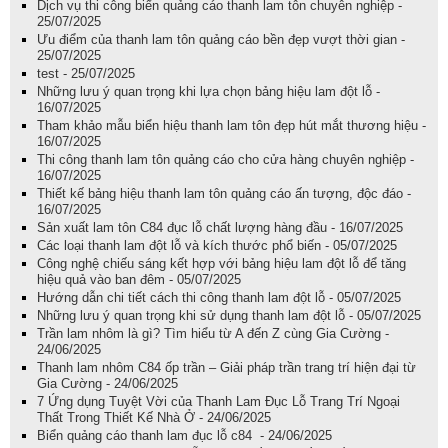
Dịch vụ thi công biển quảng cáo thanh lam tôn chuyên nghiệp -
25/07/2025
Ưu điểm của thanh lam tôn quảng cáo bền đẹp vượt thời gian -
25/07/2025
test - 25/07/2025
Những lưu ý quan trọng khi lựa chọn bảng hiệu lam đột lỗ -
16/07/2025
Tham khảo mẫu biển hiệu thanh lam tôn đẹp hút mắt thương hiệu -
16/07/2025
Thi công thanh lam tôn quảng cáo cho cửa hàng chuyên nghiệp -
16/07/2025
Thiết kế bảng hiệu thanh lam tôn quảng cáo ấn tượng, độc đáo -
16/07/2025
Sản xuất lam tôn C84 đục lỗ chất lượng hàng đầu - 16/07/2025
Các loại thanh lam đột lỗ và kích thước phổ biến - 05/07/2025
Công nghệ chiếu sáng kết hợp với bảng hiệu lam đột lỗ để tăng
hiệu quả vào ban đêm - 05/07/2025
Hướng dẫn chi tiết cách thi công thanh lam đột lỗ - 05/07/2025
Những lưu ý quan trọng khi sử dụng thanh lam đột lỗ - 05/07/2025
Trần lam nhôm là gì? Tìm hiểu từ A đến Z cùng Gia Cường -
24/06/2025
Thanh lam nhôm C84 ốp trần – Giải pháp trần trang trí hiện đại từ
Gia Cường - 24/06/2025
7 Ứng dụng Tuyệt Vời của Thanh Lam Đục Lỗ Trang Trí Ngoại
Thất Trong Thiết Kế Nhà Ở - 24/06/2025
Biển quảng cáo thanh lam đục lỗ c84 - 24/06/2025