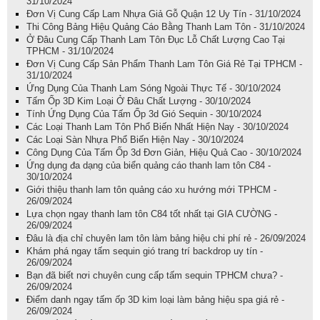
31/10/2024
Đơn Vị Cung Cấp Lam Nhựa Giả Gỗ Quận 12 Uy Tín - 31/10/2024
Thi Công Bảng Hiệu Quảng Cáo Bằng Thanh Lam Tôn - 31/10/2024
Ở Đâu Cung Cấp Thanh Lam Tôn Đục Lỗ Chất Lượng Cao Tại
TPHCM - 31/10/2024
Đơn Vị Cung Cấp Sản Phẩm Thanh Lam Tôn Giá Rẻ Tại TPHCM -
31/10/2024
Ứng Dụng Của Thanh Lam Sóng Ngoài Thực Tế - 30/10/2024
Tấm Ốp 3D Kim Loại Ở Đâu Chất Lượng - 30/10/2024
Tính Ứng Dụng Của Tấm Ốp 3d Gió Sequin - 30/10/2024
Các Loại Thanh Lam Tôn Phổ Biến Nhất Hiện Nay - 30/10/2024
Các Loại Sàn Nhựa Phổ Biến Hiện Nay - 30/10/2024
Công Dụng Của Tấm Ốp 3d Đơn Giản, Hiệu Quả Cao - 30/10/2024
Ứng dụng đa dạng của biển quảng cáo thanh lam tôn C84 -
30/10/2024
Giới thiệu thanh lam tôn quảng cáo xu hướng mới TPHCM -
26/09/2024
Lựa chọn ngay thanh lam tôn C84 tốt nhất tại GIA CƯỜNG -
26/09/2024
Đâu là địa chỉ chuyên lam tôn làm bảng hiệu chi phí rẻ - 26/09/2024
Khám phá ngay tấm sequin gió trang trí backdrop uy tín -
26/09/2024
Bạn đã biết nơi chuyên cung cấp tấm sequin TPHCM chưa? -
26/09/2024
Điểm danh ngay tấm ốp 3D kim loại làm bảng hiệu spa giá rẻ -
26/09/2024