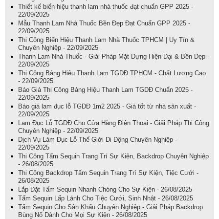
Thiết kế biển hiệu thanh lam nhà thuốc đạt chuẩn GPP 2025 -
22/09/2025
Mẫu Thanh Lam Nhà Thuốc Bền Đẹp Đạt Chuẩn GPP 2025 -
22/09/2025
Thi Công Biển Hiệu Thanh Lam Nhà Thuốc TPHCM | Uy Tín &
Chuyên Nghiệp - 22/09/2025
Thanh Lam Nhà Thuốc - Giải Pháp Mặt Dựng Hiện Đại & Bền Đẹp -
22/09/2025
Thi Công Bảng Hiệu Thanh Lam TGDĐ TPHCM - Chất Lượng Cao
- 22/09/2025
Báo Giá Thi Công Bảng Hiệu Thanh Lam TGDĐ Chuẩn 2025 -
22/09/2025
Báo giá lam đục lỗ TGDĐ 1m2 2025 - Giá tốt từ nhà sản xuất -
22/09/2025
Lam Đục Lỗ TGDĐ Cho Cửa Hàng Điện Thoại - Giải Pháp Thi Công
Chuyên Nghiệp - 22/09/2025
Dịch Vụ Làm Đục Lỗ Thế Giới Di Động Chuyên Nghiệp -
22/09/2025
Thi Công Tấm Sequin Trang Trí Sự Kiện, Backdrop Chuyên Nghiệp
- 26/08/2025
Thi Công Backdrop Tấm Sequin Trang Trí Sự Kiện, Tiệc Cưới -
26/08/2025
Lắp Đặt Tấm Sequin Nhanh Chóng Cho Sự Kiện - 26/08/2025
Tấm Sequin Lấp Lánh Cho Tiệc Cưới, Sinh Nhật - 26/08/2025
Tấm Sequin Cho Sân Khấu Chuyên Nghiệp - Giải Pháp Backdrop
Bùng Nổ Dành Cho Mọi Sự Kiện - 26/08/2025